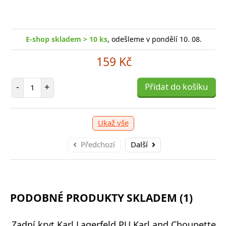
shop skladem > 10 ks
, odešleme v pondělí 10. 08.
E
shop skladem > 10 ks
, odešleme v pondělí 10. 08.
E-
E-shop skladem > 10 ks
, odešleme v pondělí 10. 08.
159 Kč
249 Kč
159 Kč
očet položek
P
+
Přidat do košíku
-
očet položek
P
+
Počet položek
Přidat do košíku
-
-
+
Přidat do košíku
Ukaž vše
Předchozí
Další
PODOBNÉ PRODUKTY SKLADEM (1)
Zadní kryt Karl Lagerfeld PU Karl and Choupette