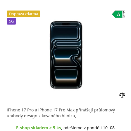
Doprava zdarma
5G
Přid
do
iPhone 17 Pro a iPhone 17 Pro Max přinášejí průlomový
poro
unibody design z kovaného hliníku,
E-shop skladem > 5 ks
, odešleme v pondělí 10. 08.