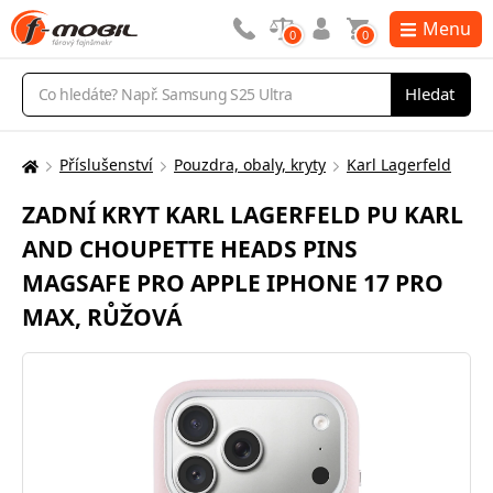
Menu
0
0
Vyhledávání
Hledat
Příslušenství
Pouzdra, obaly, kryty
Karl Lagerfeld
Zde
se
ZADNÍ KRYT KARL LAGERFELD PU KARL
nacházíte:
AND CHOUPETTE HEADS PINS
MAGSAFE PRO APPLE IPHONE 17 PRO
MAX, RŮŽOVÁ