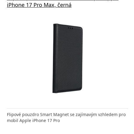
 Rapid Charge, bílá
iPhone 17 Pro Max, černá
Deliv
nabíječka FIXED zajistí rychlé a bezpečné nabíjení
Flipové pouzdro Smart Magnet se zajímavým vzhledem pro
Výkonná
 moderního smartphonu,
mobil Apple iPhone 17 Pro
Aligato