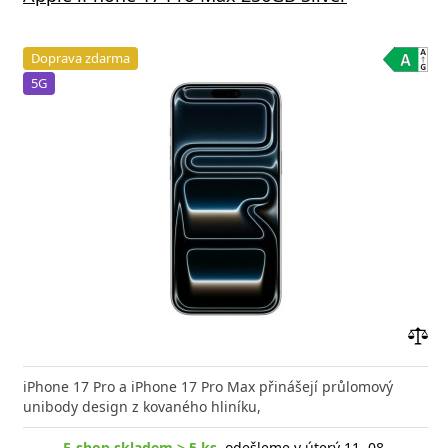
Doprava zdarma
5G
Přid
do
iPhone 17 Pro a iPhone 17 Pro Max přinášejí průlomový
poro
unibody design z kovaného hliníku,
E-shop skladem > 5 ks
, odešleme v úterý 11. 08.