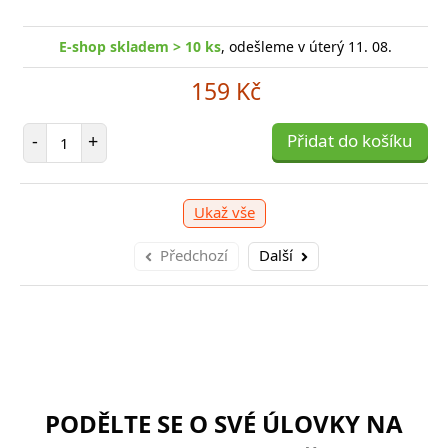
-shop skladem > 10 ks
, odešleme v úterý 11. 08.
E
E-shop skladem > 10 ks
, odešleme v úterý 11. 08.
249 Kč
159 Kč
očet položek
P
+
Počet položek
Přidat do košíku
-
-
+
Přidat do košíku
Ukaž vše
Předchozí
Další
PODĚLTE SE O SVÉ ÚLOVKY NA