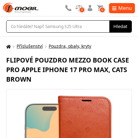
Menu
0
0
Vyhledávání
Hledat
Příslušenství
Pouzdra, obaly, kryty
Zde
se
FLIPOVÉ POUZDRO MEZZO BOOK CASE
nacházíte:
PRO APPLE IPHONE 17 PRO MAX, CATS
BROWN