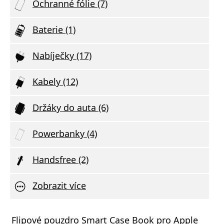
Ochranné fólie (7)
Baterie (1)
Nabíječky (17)
Kabely (12)
Držáky do auta (6)
Powerbanky (4)
Handsfree (2)
Zobrazit více
á nabíječka FIXED s 2xUSB výstupem, 17W
Flipové pouzdro Smart Case Book pro Apple
Aliga