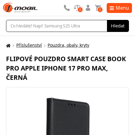
Menu
0
0
Vyhledávání
Hledat
Příslušenství
Pouzdra, obaly, kryty
Zde
se
FLIPOVÉ POUZDRO SMART CASE BOOK
nacházíte:
PRO APPLE IPHONE 17 PRO MAX,
ČERNÁ