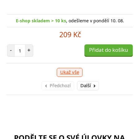
shop skladem > 10 ks
, odešleme v pondělí 10. 08.
E-
E-shop skladem > 10 ks
, odešleme v pondělí 10. 08.
249 Kč
209 Kč
očet položek
P
+
Počet položek
Přidat do košíku
-
-
+
Přidat do košíku
Ukaž vše
Předchozí
Další
PODĚLTE SE O SVÉ ÚLOVKY NA