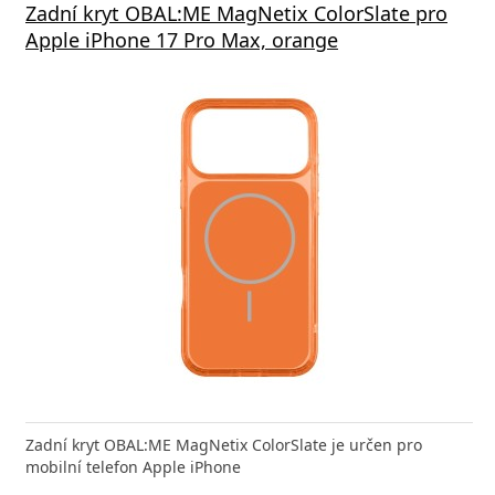
á nabíječka FIXED s 2xUSB výstupem, 17W
Zadní kryt OBAL:ME MagNetix ColorSlate pro
Aliga
 Rapid Charge, bílá
Apple iPhone 17 Pro Max, orange
Deliv
nabíječka FIXED zajistí rychlé a bezpečné nabíjení
Zadní kryt OBAL:ME MagNetix ColorSlate je určen pro
Výkonná
 moderního smartphonu,
mobilní telefon Apple iPhone
Aligato