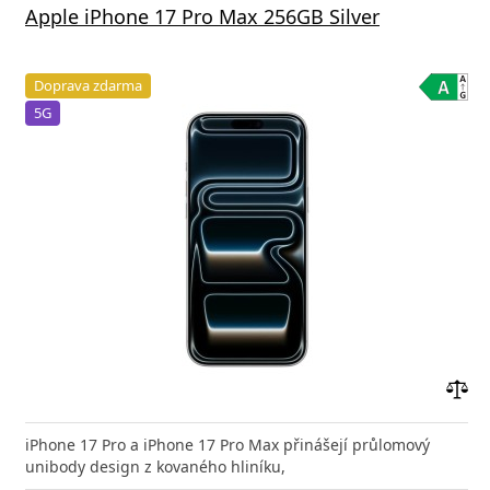
Apple iPhone 17 Pro Max 256GB Silver
Doprava zdarma
5G
Přid
do
iPhone 17 Pro a iPhone 17 Pro Max přinášejí průlomový
poro
unibody design z kovaného hliníku,