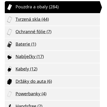
Pouzdra a obaly (284)
Tvrzená skla (44)
Ochranné fólie (7)
Baterie (1)
Nabíječky (17)
Kabely (12)
Držáky do auta (6)
Powerbanky (4)
Handsfree (2)