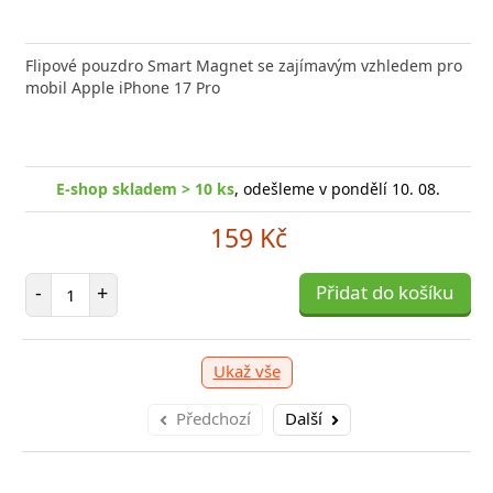
nabíječka FIXED zajistí rychlé a bezpečné nabíjení
Flipové pouzdro Smart Magnet se zajímavým vzhledem pro
Výkonná
 moderního smartphonu,
mobil Apple iPhone 17 Pro
Aligato
shop skladem > 10 ks
, odešleme v pondělí 10. 08.
E-
E-shop skladem > 10 ks
, odešleme v pondělí 10. 08.
249 Kč
159 Kč
očet položek
P
+
Počet položek
Přidat do košíku
-
-
+
Přidat do košíku
Ukaž vše
Předchozí
Další