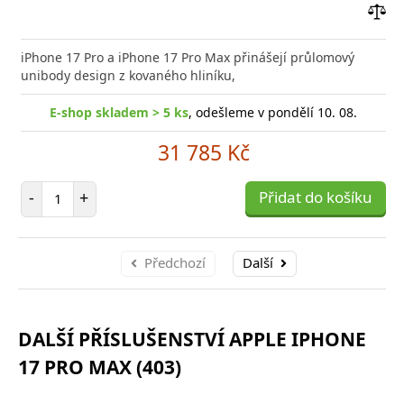
Přid
do
iPhone 17 Pro a iPhone 17 Pro Max přinášejí průlomový
poro
unibody design z kovaného hliníku,
E-shop skladem > 5 ks
, odešleme v pondělí 10. 08.
31 785 Kč
Počet položek
-
+
Přidat do košíku
Předchozí
Další
DALŠÍ PŘÍSLUŠENSTVÍ APPLE IPHONE
17 PRO MAX (403)