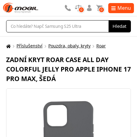
Menu
0
0
Vyhledávání
Hledat
Příslušenství
Pouzdra, obaly, kryty
Roar
Zde
se
ZADNÍ KRYT ROAR CASE ALL DAY
nacházíte:
COLORFUL JELLY PRO APPLE IPHONE 17
PRO MAX, ŠEDÁ