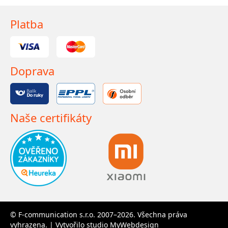
Platba
Doprava
Naše certifikáty
© F-communication s.r.o. 2007–2026. Všechna práva
vyhrazena. | Vytvořilo studio
MyWebdesign