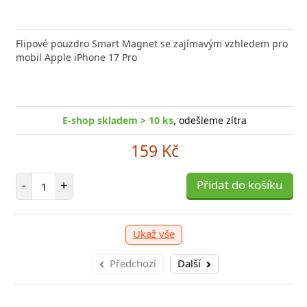
nabíječka FIXED zajistí rychlé a bezpečné nabíjení
Flipové pouzdro Smart Magnet se zajímavým vzhledem pro
Výkonná
 moderního smartphonu,
mobil Apple iPhone 17 Pro
Aligato
E-shop skladem > 10 ks
, odešleme zítra
E-shop skladem > 10 ks
, odešleme zítra
249 Kč
159 Kč
očet položek
P
+
Počet položek
Přidat do košíku
-
-
+
Přidat do košíku
Ukaž vše
Předchozí
Další