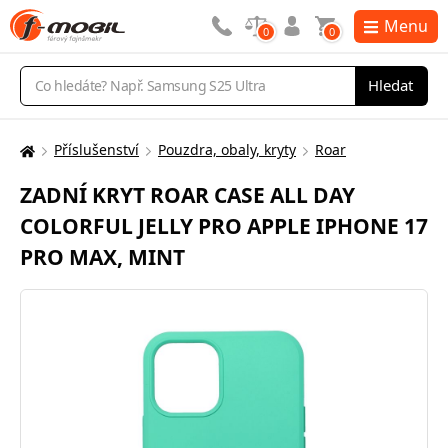
Menu
0
0
Vyhledávání
Hledat
Příslušenství
Pouzdra, obaly, kryty
Roar
Zde
se
ZADNÍ KRYT ROAR CASE ALL DAY
nacházíte:
COLORFUL JELLY PRO APPLE IPHONE 17
PRO MAX, MINT