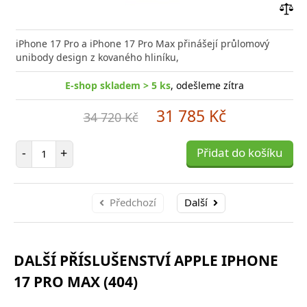
Přid
do
iPhone 17 Pro a iPhone 17 Pro Max přinášejí průlomový
poro
unibody design z kovaného hliníku,
E-shop skladem > 5 ks
, odešleme zítra
31 785 Kč
34 720 Kč
Počet položek
-
+
Přidat do košíku
Předchozí
Další
DALŠÍ PŘÍSLUŠENSTVÍ APPLE IPHONE
17 PRO MAX (404)