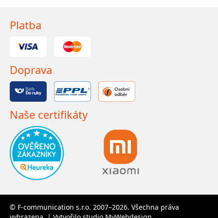
Platba
Doprava
Naše certifikáty
© F-communication s.r.o. 2007–2026. Všechna práva
vyhrazena. | Vytvořilo studio
MyWebdesign