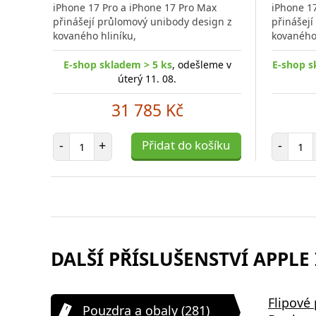
iPhone 17 Pro a iPhone 17 Pro Max
iPhone 1
porovnání
přinášejí průlomový unibody design z
přinášej
kovaného hliníku,
kovaného 
E-shop skladem > 5 ks
, odešleme v
E-shop s
úterý 11. 08.
31 785 Kč
Počet položek
Poč
-
+
Přidat do košíku
-
DALŠÍ PŘÍSLUŠENSTVÍ APPLE
Samsung EP-P2400BBE 15W
Bezdrátov
Flipové
Pouzdra a obaly (281)