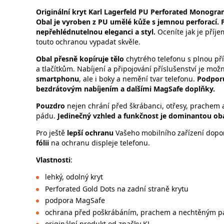
Originální
kryt Karl Lagerfeld PU Perforated Monogr
Obal je vyroben z PU umělé kůže s jemnou perforací. 
nepřehlédnutelnou eleganci a styl.
Oceníte jak je příj
touto ochranou vypadat skvěle.
Obal přesně kopíruje tělo
chytrého telefonu s plnou př
a tlačítkům. Nabíjení a připojování příslušenství je mo
smartphonu
, ale i boky a nemění tvar telefonu.
Podporu
bezdrátovým nabíjením a dalšími MagSafe doplňky.
Pouzdro
nejen chrání před škrábanci, otřesy, prachem
pádu.
Jedinečný vzhled a funkčnost
je dominantou ob
Pro ještě
lepší ochranu
Vašeho mobilního zařízení dopo
fólii
na ochranu displeje telefonu.
Vlastnosti
:
lehký, odolný kryt
Perforated Gold Dots na zadní straně krytu
podpora MagSafe
ochrana před poškrábáním, prachem a nechtěným 
originální produkt od značky KL