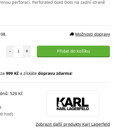
mnou perforací. Perforated Gold Dots na zadní straně
 08.
Možnosti dopravy
Počet položek
-
+
Přidat do košíku
 za
999 Kč
a získáte
dopravu zdarma
!
 dnů: 529 Kč
7
00 hod)
Zobrazit další produkty Karl Lagerfeld