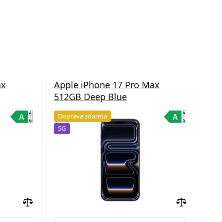
ax
Apple iPhone 17 Pro Max
App
512GB Deep Blue
51
Doprava zdarma
Do
5G
5G
Přidat
Přidat
do
do