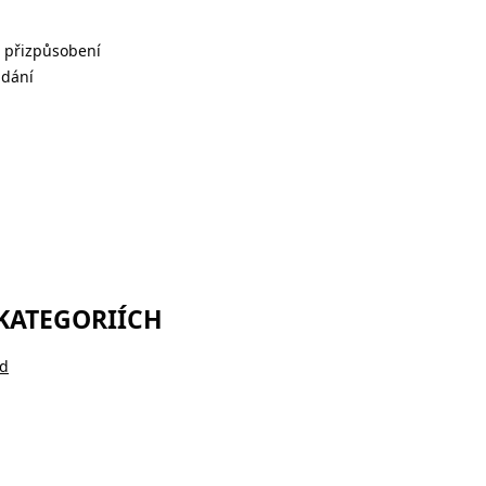
é přizpůsobení
ádání
 KATEGORIÍCH
ld