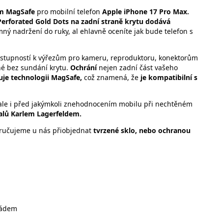
am MagSafe
pro mobilní telefon
Apple iPhone 17 Pro Max.
Perforated Gold Dots na zadní straně krytu dodává
emný nadržení do ruky, al ehlavně oceníte jak bude telefon s
ístupností k výřezům pro kameru, reproduktoru, konektorům
žné bez sundání krytu.
Ochrání
nejen zadní část vašeho
je technologii MagSafe,
což znamená, že
je kompatibilní s
 ale i před jakýmkoli znehodnocením mobilu při nechtěném
alů Karlem Lagerfeldem.
ručujeme u nás přiobjednat
tvrzené sklo, nebo ochranou
pádem