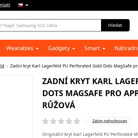
ntakt
Hledat
Wearables
Gadgety
Smart
Náhradní
eld
Zadní kryt Karl Lagerfeld PU Perforated Gold Dots MagSafe p
ZADNÍ KRYT KARL LAGE
DOTS MAGSAFE PRO APP
RŮŽOVÁ
Zatím nehodnocen
Originální kryt Karl Lagerfeld PU Perforated