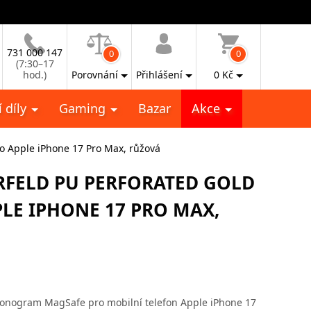
731 000 147
0
0
(7:30–17
hod.)
Porovnání
Přihlášení
0
Kč
 díly
Gaming
Bazar
Akce
ro Apple iPhone 17 Pro Max, růžová
RFELD PU PERFORATED GOLD
LE IPHONE 17 PRO MAX,
 Monogram MagSafe pro mobilní telefon Apple iPhone 17