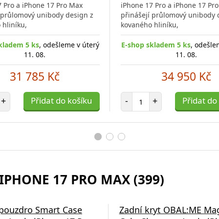
7 Pro a iPhone 17 Pro Max
iPhone 17 Pro a iPhone 17 Pr
porovnání
í průlomový unibody design z
přinášejí průlomový unibody 
hliníku,
kovaného hliníku,
kladem 5 ks
, odešleme v úterý
E-shop skladem 5 ks
, odešle
11. 08.
11. 08.
31 785 Kč
34 950 Kč
et položek
Počet položek
+
Přidat do košíku
-
+
Přidat do
 IPHONE 17 PRO MAX (399)
á nabíječka Swissten
 pouzdro Smart Case
Zadní kryt OBAL:ME Ma