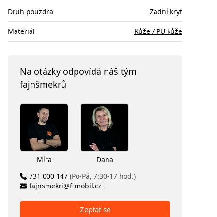
Druh pouzdra
Zadní kryt
Materiál
Kůže / PU kůže
Na otázky odpovídá náš tým
fajnšmekrů
Míra
Dana
731 000 147
(Po-Pá, 7:30-17 hod.)
fajnsmekri@f-mobil.cz
Zeptat se