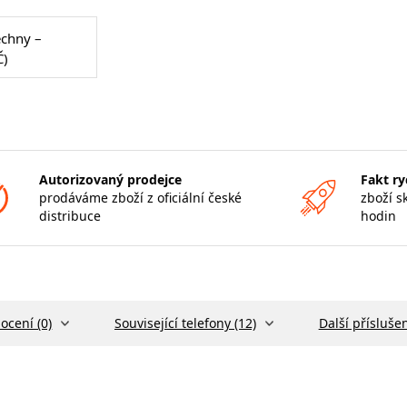
echny –
Č)
Autorizovaný prodejce
Fakt ry
prodáváme zboží z oficiální české
zboží s
distribuce
hodin
ocení (0)
Související telefony (12)
Další příslušen