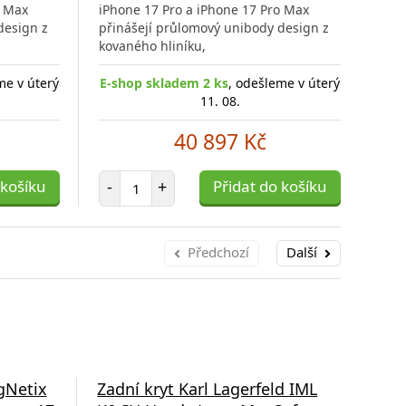
o Max
iPhone 17 Pro a iPhone 17 Pro Max
iPho
porovnání
porovnání
design z
přinášejí průlomový unibody design z
přin
kovaného hliníku,
kova
me v úterý
E-shop skladem 2 ks
, odešleme v úterý
E-s
11. 08.
40 897 Kč
Počet položek
 košíku
-
+
Přidat do košíku
-
Předchozí
Další
gNetix
Zadní kryt Karl Lagerfeld IML
Zad