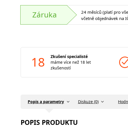
24 měsíců (platí pro vš
Záruka
včetně objednávek na I
18
Zkušení specialisté
máme více než 18 let
zkušeností
Popis a parametry
Diskuze (0)
Hodn
POPIS PRODUKTU