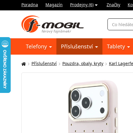
Poradna
Magazín
Prodejny (6)
Značky
Ko
Vyhledávání
Telefony
Příslušenství
Tablety
Příslušenství
Pouzdra, obaly, kryty
Karl Lagerf
Zde
se
nacházíte: