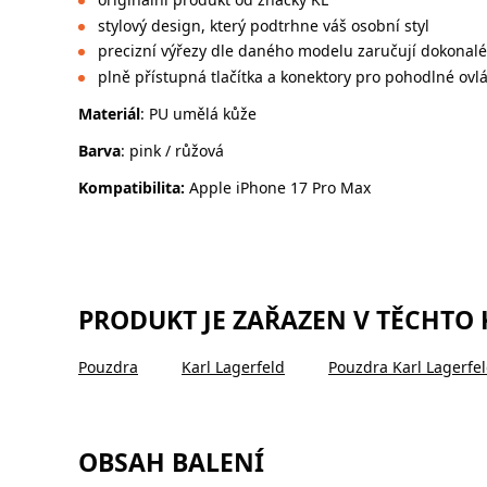
stylový design, který podtrhne váš osobní styl
precizní výřezy dle daného modelu zaručují dokonal
plně přístupná tlačítka a konektory pro pohodlné ovl
Materiál
: PU umělá kůže
Barva
: pink / růžová
Kompatibilita:
Apple iPhone 17 Pro Max
PRODUKT JE ZAŘAZEN V TĚCHTO
Pouzdra
Karl Lagerfeld
Pouzdra Karl Lagerfe
OBSAH BALENÍ