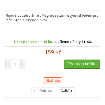
nabíječka FIXED zajistí rychlé a bezpečné nabíjení
Flipové pouzdro Smart Magnet se zajímavým vzhledem pro
Výkonná
 moderního smartphonu,
mobil Apple iPhone 17 Pro
Aligato
-shop skladem > 10 ks
, odešleme v úterý 11. 08.
E
E-shop skladem > 10 ks
, odešleme v úterý 11. 08.
249 Kč
159 Kč
očet položek
P
+
Počet položek
Přidat do košíku
-
-
+
Přidat do košíku
Ukaž vše
Předchozí
Další