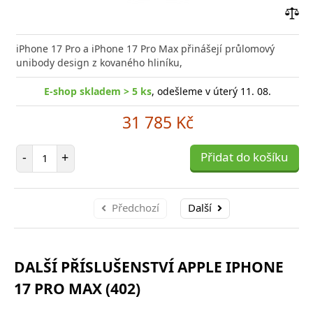
Přid
do
iPhone 17 Pro a iPhone 17 Pro Max přinášejí průlomový
poro
unibody design z kovaného hliníku,
E-shop skladem > 5 ks
, odešleme v úterý 11. 08.
31 785 Kč
Počet položek
-
+
Přidat do košíku
Předchozí
Další
DALŠÍ PŘÍSLUŠENSTVÍ APPLE IPHONE
17 PRO MAX (402)