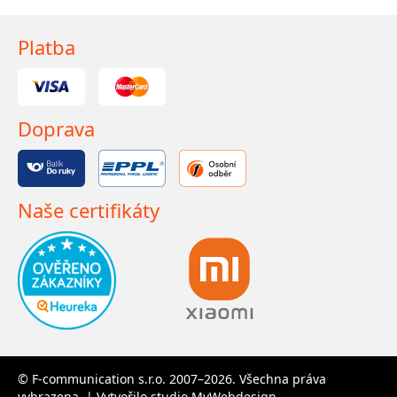
Platba
Doprava
Naše certifikáty
© F-communication s.r.o. 2007–2026. Všechna práva
vyhrazena. | Vytvořilo studio
MyWebdesign