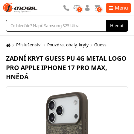
Menu
0
0
Vyhledávání
Hledat
Příslušenství
Pouzdra, obaly, kryty
Guess
Zde
se
ZADNÍ KRYT GUESS PU 4G METAL LOGO
nacházíte:
PRO APPLE IPHONE 17 PRO MAX,
HNĚDÁ