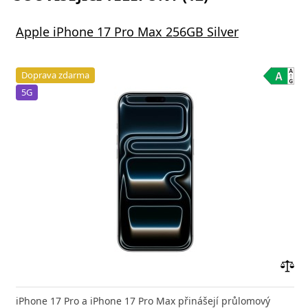
Apple iPhone 17 Pro Max 256GB Silver
Doprava zdarma
5G
Přid
do
iPhone 17 Pro a iPhone 17 Pro Max přinášejí průlomový
poro