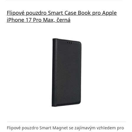
á nabíječka FIXED s 2xUSB výstupem, 17W
Flipové pouzdro Smart Case Book pro Apple
Aliga
 Rapid Charge, bílá
iPhone 17 Pro Max, černá
Deliv
nabíječka FIXED zajistí rychlé a bezpečné nabíjení
Flipové pouzdro Smart Magnet se zajímavým vzhledem pro
Výkonná