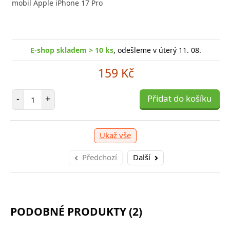
 moderního smartphonu,
mobil Apple iPhone 17 Pro
Aligato
-shop skladem > 10 ks
, odešleme v úterý 11. 08.
E
E-shop skladem > 10 ks
, odešleme v úterý 11. 08.
249 Kč
159 Kč
očet položek
P
+
Počet položek
Přidat do košíku
-
-
+
Přidat do košíku
Ukaž vše
Předchozí
Další
PODOBNÉ PRODUKTY (2)