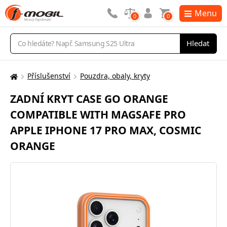
Menu
0
0
Vyhledávání
Hledat
Příslušenství
Pouzdra, obaly, kryty
Zde
se
ZADNÍ KRYT CASE GO ORANGE
nacházíte:
COMPATIBLE WITH MAGSAFE PRO
APPLE IPHONE 17 PRO MAX, COSMIC
ORANGE