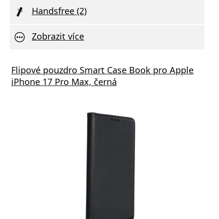
Handsfree (2)
Zobrazit více
á nabíječka FIXED s 2xUSB výstupem, 17W
Flipové pouzdro Smart Case Book pro Apple
Aliga
 Rapid Charge, bílá
iPhone 17 Pro Max, černá
Deliv