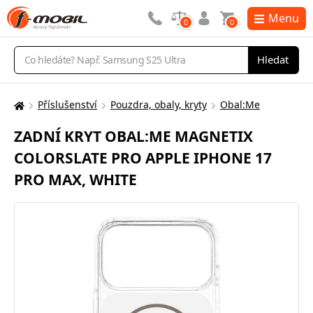
Menu
0
0
Vyhledávání
Hledat
Příslušenství
Pouzdra, obaly, kryty
Obal:Me
Zde
se
ZADNÍ KRYT OBAL:ME MAGNETIX
nacházíte:
COLORSLATE PRO APPLE IPHONE 17
PRO MAX, WHITE