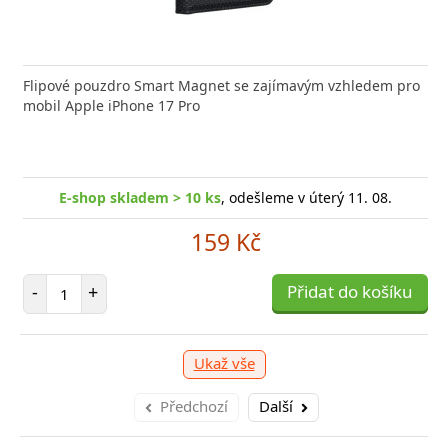
nabíječka FIXED zajistí rychlé a bezpečné nabíjení
Flipové pouzdro Smart Magnet se zajímavým vzhledem pro
Výkonná
 moderního smartphonu,
mobil Apple iPhone 17 Pro
Aligato
-shop skladem > 10 ks
, odešleme v úterý 11. 08.
E
E-shop skladem > 10 ks
, odešleme v úterý 11. 08.
249 Kč
159 Kč
očet položek
P
+
Počet položek
Přidat do košíku
-
-
+
Přidat do košíku
Ukaž vše
Předchozí
Další