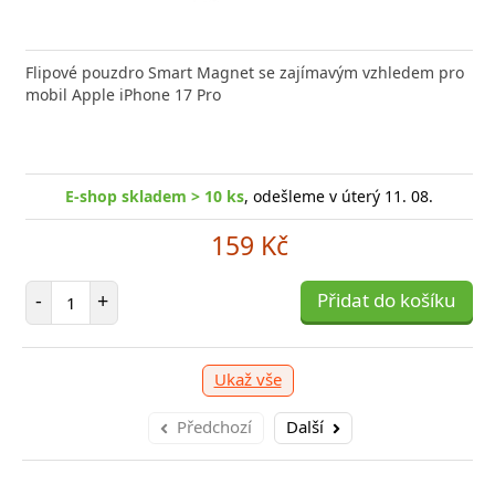
nabíječka FIXED zajistí rychlé a bezpečné nabíjení
Flipové pouzdro Smart Magnet se zajímavým vzhledem pro
Výkonná
 moderního smartphonu,
mobil Apple iPhone 17 Pro
Aligato
-shop skladem > 10 ks
, odešleme v úterý 11. 08.
E
E-shop skladem > 10 ks
, odešleme v úterý 11. 08.
249 Kč
159 Kč
očet položek
P
+
Počet položek
Přidat do košíku
-
-
+
Přidat do košíku
Ukaž vše
Předchozí
Další