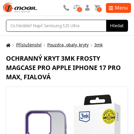
Menu
0
0
Vyhledávání
Hledat
Příslušenství
Pouzdra, obaly, kryty
3mk
Zde
se
OCHRANNÝ KRYT 3MK FROSTY
nacházíte:
MAGCASE PRO APPLE IPHONE 17 PRO
MAX, FIALOVÁ