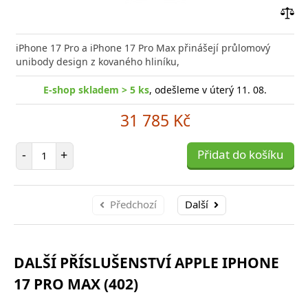
Přid
do
iPhone 17 Pro a iPhone 17 Pro Max přinášejí průlomový
poro
unibody design z kovaného hliníku,
E-shop skladem > 5 ks
, odešleme v úterý 11. 08.
31 785 Kč
Počet položek
-
+
Přidat do košíku
Předchozí
Další
DALŠÍ PŘÍSLUŠENSTVÍ APPLE IPHONE
17 PRO MAX (402)