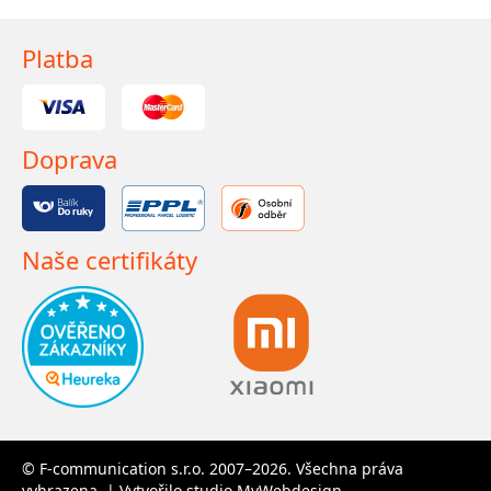
Platba
Doprava
Naše certifikáty
© F-communication s.r.o. 2007–2026. Všechna práva
vyhrazena. | Vytvořilo studio
MyWebdesign