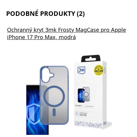
PODOBNÉ PRODUKTY (2)
Ochranný kryt 3mk Frosty MagCase pro Apple
iPhone 17 Pro Max, modrá