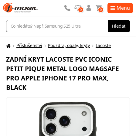
Menu
0
0
Vyhledávání
Hledat
Příslušenství
Pouzdra, obaly, kryty
Lacoste
Zde
se
ZADNÍ KRYT LACOSTE PVC ICONIC
nacházíte:
PETIT PIQUE METAL LOGO MAGSAFE
PRO APPLE IPHONE 17 PRO MAX,
BLACK