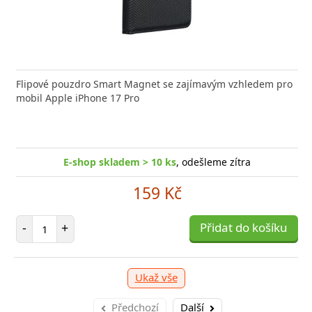
nabíječka FIXED zajistí rychlé a bezpečné nabíjení
Flipové pouzdro Smart Magnet se zajímavým vzhledem pro
Výkonná
 moderního smartphonu,
mobil Apple iPhone 17 Pro
Aligato
E-shop skladem > 10 ks
, odešleme zítra
E-shop skladem > 10 ks
, odešleme zítra
249 Kč
159 Kč
očet položek
P
+
Počet položek
Přidat do košíku
-
-
+
Přidat do košíku
Ukaž vše
Předchozí
Další