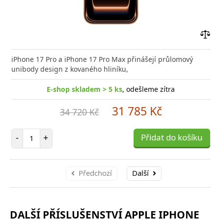
Přid
do
iPhone 17 Pro a iPhone 17 Pro Max přinášejí průlomový
poro
unibody design z kovaného hliníku,
E-shop skladem > 5 ks
, odešleme zítra
31 785 Kč
34 720 Kč
Počet položek
-
+
Přidat do košíku
Předchozí
Další
DALŠÍ PŘÍSLUŠENSTVÍ APPLE IPHONE