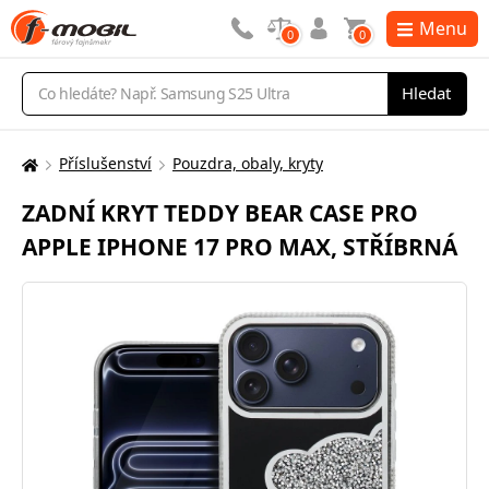
Menu
0
0
Vyhledávání
Hledat
Příslušenství
Pouzdra, obaly, kryty
Zde
se
ZADNÍ KRYT TEDDY BEAR CASE PRO
nacházíte:
APPLE IPHONE 17 PRO MAX, STŘÍBRNÁ