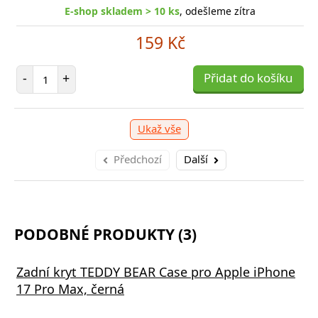
E-shop skladem > 10 ks
, odešleme zítra
E-shop skladem > 10 ks
, odešleme zítra
249 Kč
159 Kč
očet položek
P
+
Počet položek
Přidat do košíku
-
-
+
Přidat do košíku
Ukaž vše
Předchozí
Další
PODOBNÉ PRODUKTY (3)
Zadní kryt TEDDY BEAR Case pro Apple iPhone
17 Pro Max, černá