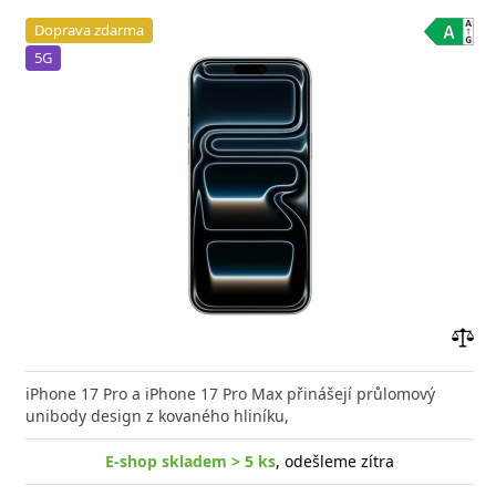
Doprava zdarma
5G
Přid
do
iPhone 17 Pro a iPhone 17 Pro Max přinášejí průlomový
poro
unibody design z kovaného hliníku,
E-shop skladem > 5 ks
, odešleme zítra