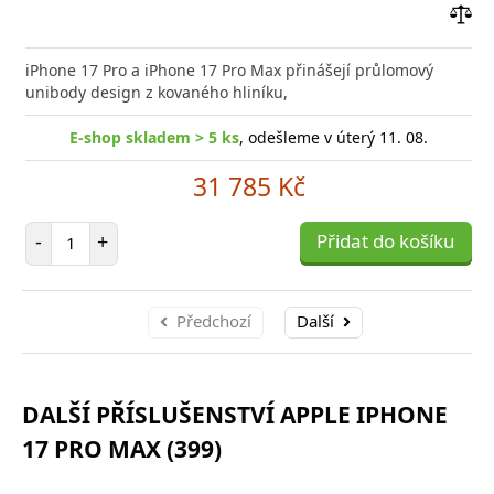
Přid
do
iPhone 17 Pro a iPhone 17 Pro Max přinášejí průlomový
poro
unibody design z kovaného hliníku,
E-shop skladem > 5 ks
, odešleme v úterý 11. 08.
31 785 Kč
Počet položek
-
+
Přidat do košíku
Předchozí
Další
DALŠÍ PŘÍSLUŠENSTVÍ APPLE IPHONE
17 PRO MAX (399)