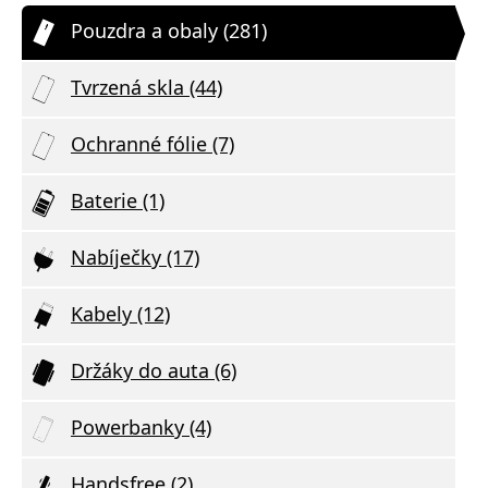
Pouzdra a obaly (281)
Tvrzená skla (44)
Ochranné fólie (7)
Baterie (1)
Nabíječky (17)
Kabely (12)
Držáky do auta (6)
Powerbanky (4)
Handsfree (2)