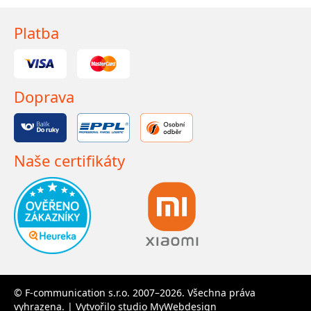
Platba
Doprava
Naše certifikáty
© F-communication s.r.o. 2007–2026. Všechna práva
vyhrazena. | Vytvořilo studio
MyWebdesign