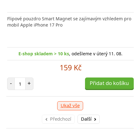
nabíječka FIXED zajistí rychlé a bezpečné nabíjení
Flipové pouzdro Smart Magnet se zajímavým vzhledem pro
Výkonná
 moderního smartphonu,
mobil Apple iPhone 17 Pro
Aligato
-shop skladem > 10 ks
, odešleme v úterý 11. 08.
E
E-shop skladem > 10 ks
, odešleme v úterý 11. 08.
249 Kč
159 Kč
očet položek
P
+
Počet položek
Přidat do košíku
-
-
+
Přidat do košíku
Ukaž vše
Předchozí
Další