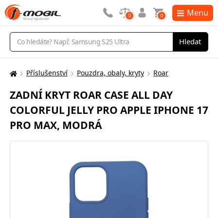
Menu
0
0
Vyhledávání
Hledat
Příslušenství
Pouzdra, obaly, kryty
Roar
Zde
se
ZADNÍ KRYT ROAR CASE ALL DAY
nacházíte:
COLORFUL JELLY PRO APPLE IPHONE 17
PRO MAX, MODRÁ