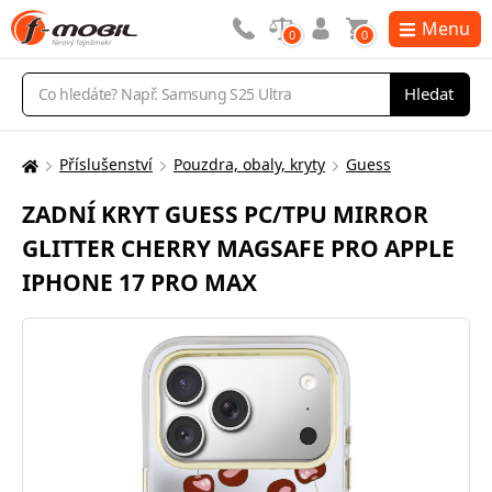
Menu
0
0
Vyhledávání
Hledat
Příslušenství
Pouzdra, obaly, kryty
Guess
Zde
se
ZADNÍ KRYT GUESS PC/TPU MIRROR
nacházíte:
GLITTER CHERRY MAGSAFE PRO APPLE
IPHONE 17 PRO MAX