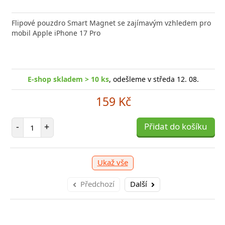
nabíječka FIXED zajistí rychlé a bezpečné nabíjení
Flipové pouzdro Smart Magnet se zajímavým vzhledem pro
Výkonná
 moderního smartphonu,
mobil Apple iPhone 17 Pro
Aligato
shop skladem > 10 ks
, odešleme v středa 12. 08.
E-
E-shop skladem > 10 ks
, odešleme v středa 12. 08.
249 Kč
159 Kč
očet položek
P
+
Přidat do košíku
-
Počet položek
-
+
Přidat do košíku
Ukaž vše
Předchozí
Další