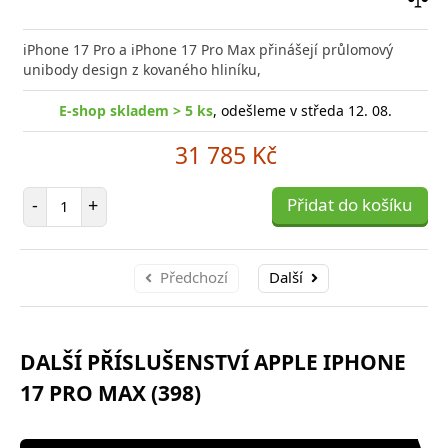
Přid
do
iPhone 17 Pro a iPhone 17 Pro Max přinášejí průlomový
poro
unibody design z kovaného hliníku,
E-shop skladem > 5 ks
, odešleme v středa 12. 08.
31 785 Kč
Počet položek
-
+
Přidat do košíku
Předchozí
Další
DALŠÍ PŘÍSLUŠENSTVÍ APPLE IPHONE
17 PRO MAX (398)