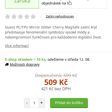
Záruka
objednávek na IČ)
Zatím nehodnocen
Guess PC/TPU Mirror Glitter Cherry MagSafe zadní kryt
představuje fenomenální symbiózu vysoké módy a
nekompromisní funkčnosti pro každodenní digitální život.
Více informací
E-shop skladem > 10 ks
, odešleme v středa 12. 08.
Možnosti dopravy
Doporučená: 599 Kč
509 Kč
421 Kč bez DPH
Počet položek
-
+
Přidat do košíku