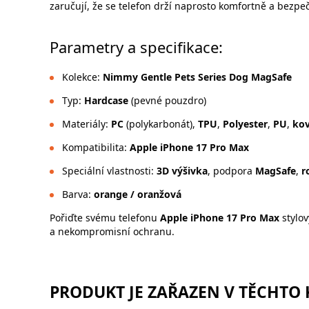
zaručují, že se telefon drží naprosto komfortně a bezpe
Parametry a specifikace:
Kolekce:
Nimmy Gentle Pets Series Dog MagSafe
Typ:
Hardcase
(pevné pouzdro)
Materiály:
PC
(polykarbonát),
TPU
,
Polyester
,
PU
,
kov
Kompatibilita:
Apple iPhone 17 Pro Max
Speciální vlastnosti:
3D výšivka
, podpora
MagSafe
,
r
Barva:
orange / oranžová
Pořiďte svému telefonu
Apple iPhone 17 Pro Max
stylov
a nekompromisní ochranu.
PRODUKT JE ZAŘAZEN V TĚCHTO