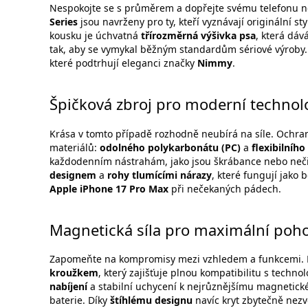
Nespokojte se s průměrem a dopřejte svému telefonu n
Series
jsou navrženy pro ty, kteří vyznávají originální s
kousku je úchvatná
třírozměrná výšivka psa
, která dáv
tak, aby se vymykal běžným standardům sériové výroby.
které podtrhují eleganci značky
Nimmy
.
Špičková zbroj pro moderní technol
Krása v tomto případě rozhodně neubírá na síle. Ochran
materiálů:
odolného polykarbonátu (PC)
a
flexibilníh
každodenním nástrahám, jako jsou škrábance nebo nečist
designem
a
rohy tlumícími nárazy
, které fungují jako
Apple
iPhone 17 Pro Max
při nečekaných pádech.
Magnetická síla pro maximální poho
Zapomeňte na kompromisy mezi vzhledem a funkcemi.
kroužkem
, který zajišťuje plnou kompatibilitu s techno
nabíjení
a stabilní uchycení k nejrůznějšímu magnetickém
baterie. Díky
štíhlému designu
navíc kryt zbytečně nezv