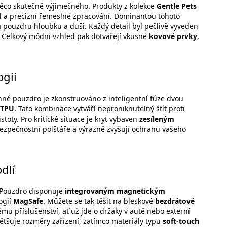
ěco skutečně výjimečného. Produkty z kolekce
Gentle Pets
tyl a precizní řemeslné zpracování. Dominantou tohoto
á pouzdru hloubku a duši. Každý detail byl pečlivě vyveden
 Celkový módní vzhled pak dotvářejí vkusné
kovové prvky
,
ogii
né pouzdro je zkonstruováno z inteligentní fúze dvou
o TPU
. Tato kombinace vytváří neproniknutelný štít proti
oty. Pro kritické situace je kryt vybaven
zesíleným
 bezpečnostní polštáře a výrazně zvyšují ochranu vašeho
dlí
 Pouzdro disponuje
integrovaným magnetickým
logií
MagSafe
. Můžete se tak těšit na bleskové
bezdrátové
u příslušenství, ať už jde o držáky v autě nebo externí
ětšuje rozměry zařízení, zatímco materiály typu
soft-touch