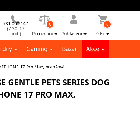
731 000 147
0
0
(7:30–17
hod.)
Porovnání
Přihlášení
0
Kč
 díly
Gaming
Bazar
Akce
 IPHONE 17 Pro Max, oranžová
E GENTLE PETS SERIES DOG
HONE 17 PRO MAX,