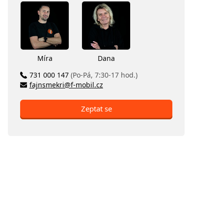
Míra
Dana
731 000 147
(Po-Pá, 7:30-17 hod.)
fajnsmekri@f-mobil.cz
Zeptat se