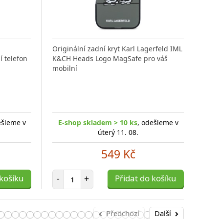
Originální zadní kryt Karl Lagerfeld IML
í telefon
K&CH Heads Logo MagSafe pro váš
Orig
mobilní
K&C
mob
ešleme v
E-shop skladem > 10 ks
, odešleme v
E-
úterý 11. 08.
549 Kč
Počet položek
 košíku
-
+
Přidat do košíku
-
Předchozí
Další