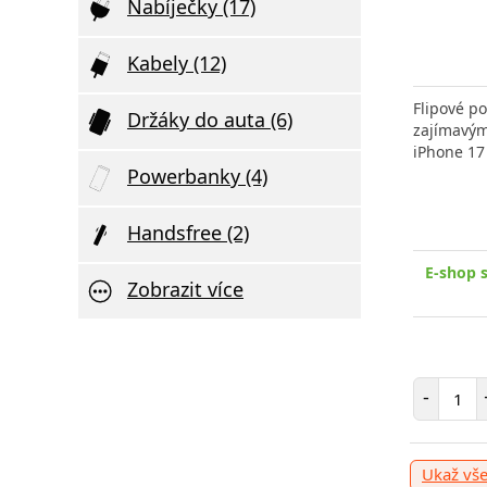
Nabíječky (17)
Kabely (12)
Elegantní D
Ultratenká 
Originální Samsung bezdrátová
Flipové p
Držáky do auta (6)
SWISSTEN 2
nabíječka pro telefony a sluchátka
zajímavým
podporou bezdrátové
iPhone 17
Powerbanky (4)
Handsfree (2)
v
E-shop skladem > 10 ks
, odešleme v
E-shop sk
úterý 11. 08.
E-shop 
Zobrazit více
629 Kč
Počet položek
Počet
-
+
Přidat do košíku
-
+
Poče
-
Ukaž vš