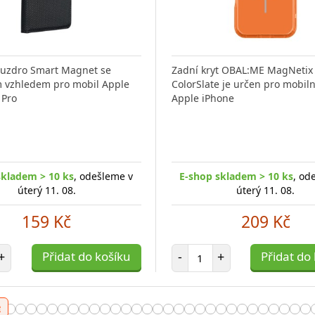
esign a Maximální Výkon
Bezdrátová Nabíječka
ouzdro Smart Magnet se
Zadní kryt OBAL:ME MagNetix
v1 Hledáte
 vzhledem pro mobil Apple
ColorSlate je určen pro mobiln
 Pro
Apple iPhone
ladem > 10 ks
, odešleme v
úterý 11. 08.
skladem > 10 ks
, odešleme v
E-shop skladem > 10 ks
, od
úterý 11. 08.
úterý 11. 08.
499 Kč
159 Kč
209 Kč
 položek
Přidat do košíku
t položek
Počet položek
+
Přidat do košíku
-
+
Přidat do
e