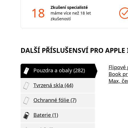
18
Zkušení specialisté
máme více než 18 let
zkušeností
DALŠÍ PŘÍSLUŠENSVÍ PRO APPLE 
Samsung EP-P2400BBE 15W
Bezdrátov
Flipové
Pouzdra a obaly (282)
,
Podložka pro Bezdrátové
2v1 černá
Book pr
Nabíjení Black
Max, če
Tvrzená skla (44)
Ochranné fólie (7)
Baterie (1)