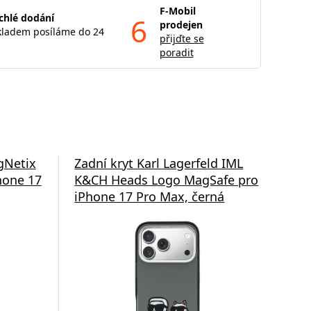
F-Mobil
chlé dodání
6
prodejen
kladem posíláme do 24
přijďte se
poradit
gNetix
Zadní kryt Karl Lagerfeld IML
Zad
hone 17
K&CH Heads Logo MagSafe pro
Ch
iPhone 17 Pro Max, černá
pro
tra