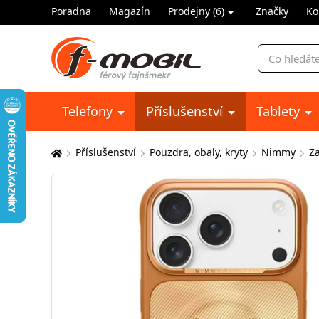
Poradna
Magazín
Prodejny (6)
Značky
Ko
Vyhledávání
Telefony
Příslušenství
Tablety
Příslušenství
Pouzdra, obaly, kryty
Nimmy
Z
Zde
se
nacházíte: