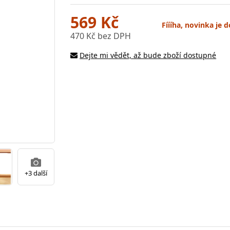
569 Kč
Fíííha, novinka je
470 Kč bez DPH
Dejte mi vědět, až bude zboží dostupné
+3 další