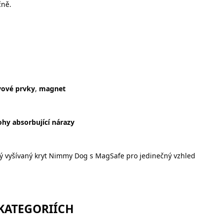
čně.
ové prvky
,
magnet
ohy absorbující nárazy
ý vyšívaný kryt Nimmy Dog s MagSafe pro jedinečný vzhled
 KATEGORIÍCH