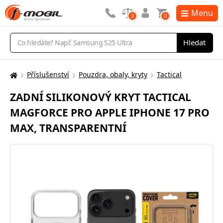
Menu
0
0
Vyhledávání
Hledat
Příslušenství
Pouzdra, obaly, kryty
Tactical
Zde
se
ZADNÍ SILIKONOVÝ KRYT TACTICAL
nacházíte:
MAGFORCE PRO APPLE IPHONE 17 PRO
MAX, TRANSPARENTNÍ