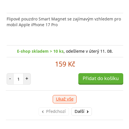
nabíječka FIXED zajistí rychlé a bezpečné nabíjení
Flipové pouzdro Smart Magnet se zajímavým vzhledem pro
Výkonná
 moderního smartphonu,
mobil Apple iPhone 17 Pro
Aligato
-shop skladem > 10 ks
, odešleme v úterý 11. 08.
E
E-shop skladem > 10 ks
, odešleme v úterý 11. 08.
249 Kč
159 Kč
očet položek
P
+
Počet položek
Přidat do košíku
-
-
+
Přidat do košíku
Ukaž vše
Předchozí
Další