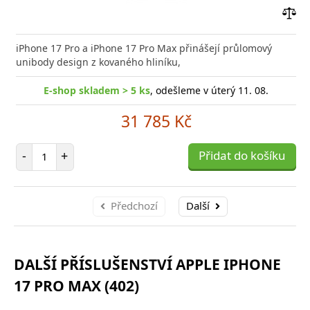
Přid
do
iPhone 17 Pro a iPhone 17 Pro Max přinášejí průlomový
poro
unibody design z kovaného hliníku,
E-shop skladem > 5 ks
, odešleme v úterý 11. 08.
31 785 Kč
Počet položek
-
+
Přidat do košíku
Předchozí
Další
DALŠÍ PŘÍSLUŠENSTVÍ APPLE IPHONE
17 PRO MAX (402)