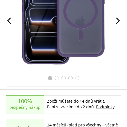
100%
Zboží můžete do 14 dnů vrátit.
Peníze vracíme do 2 dnů.
Podmínky
.
bezpečný nákup
24 měsíců (platí pro všechny – včetně