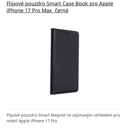
á nabíječka FIXED s 2xUSB výstupem, 17W
Flipové pouzdro Smart Case Book pro Apple
Aliga
 Rapid Charge, bílá
iPhone 17 Pro Max, černá
Deliv
nabíječka FIXED zajistí rychlé a bezpečné nabíjení
Flipové pouzdro Smart Magnet se zajímavým vzhledem pro
Výkonná
 moderního smartphonu,
mobil Apple iPhone 17 Pro
Aligato