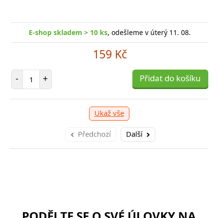
-shop skladem > 10 ks
, odešleme v úterý 11. 08.
E
E-shop skladem > 10 ks
, odešleme v úterý 11. 08.
249 Kč
159 Kč
očet položek
P
+
Počet položek
Přidat do košíku
-
-
+
Přidat do košíku
Ukaž vše
Předchozí
Další
PODĚLTE SE O SVÉ ÚLOVKY NA