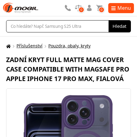
Menu
0
0
Vyhledávání
Hledat
Příslušenství
Pouzdra, obaly, kryty
Zde
se
ZADNÍ KRYT FULL MATTE MAG COVER
nacházíte:
CASE COMPATIBLE WITH MAGSAFE PRO
APPLE IPHONE 17 PRO MAX, FIALOVÁ