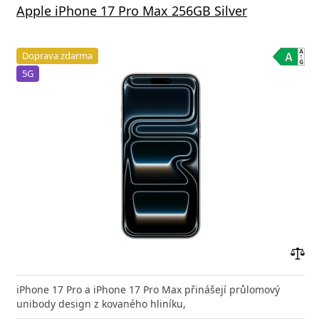
Apple iPhone 17 Pro Max 256GB Silver
Doprava zdarma
5G
Přid
do
iPhone 17 Pro a iPhone 17 Pro Max přinášejí průlomový
poro
unibody design z kovaného hliníku,