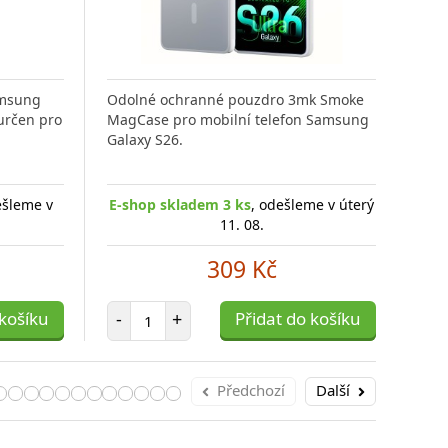
amsung
Odolné ochranné pouzdro 3mk Smoke
Odo
určen pro
MagCase pro mobilní telefon Samsung
Mag
Galaxy S26.
Gala
ešleme v
E-shop skladem 3 ks
, odešleme v úterý
E-s
11. 08.
309 Kč
Počet položek
 košíku
-
+
Přidat do košíku
-
Předchozí
Další