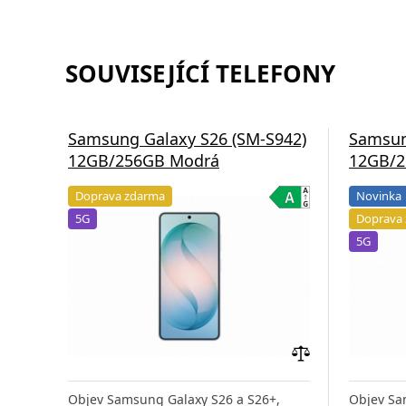
SOUVISEJÍCÍ TELEFONY
Samsung Galaxy S26 (SM-S942)
Samsun
12GB/256GB Modrá
12GB/2
Doprava zdarma
Novinka
5G
Doprava
5G
Přidat
do
Objev Samsung Galaxy S26 a S26+,
Objev Sa