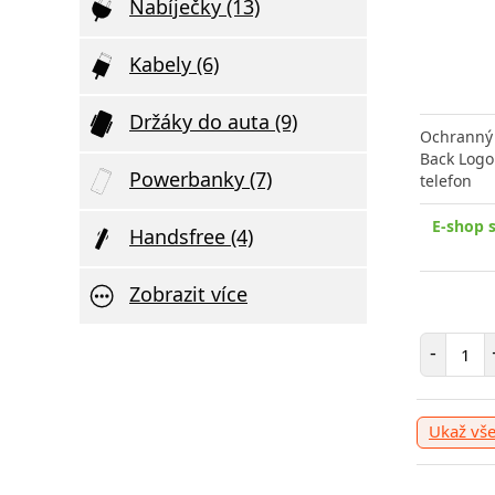
Nabíječky (13)
Kabely (6)
Držáky do auta (9)
Ochranný 
Back Logo
Powerbanky (7)
telefon
E-shop 
Handsfree (4)
Zobrazit více
Poče
-
Ukaž vš