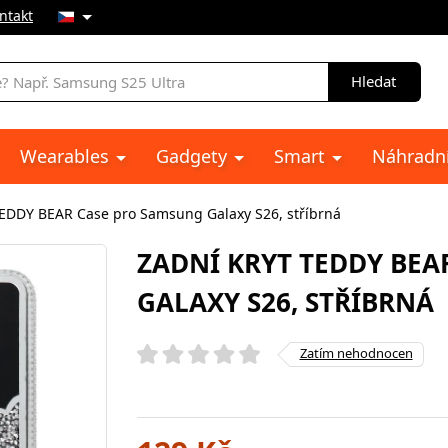
ntakt
Hledat
Wearables
Gadgety
Smart
Náhradní
TEDDY BEAR Case pro Samsung Galaxy S26, stříbrná
ZADNÍ KRYT TEDDY BEA
GALAXY S26, STŘÍBRNÁ
Zatím nehodnocen