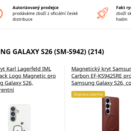
Autorizovaný prodejce
Fakt ry
prodáváme zboží z oficiální české
zboží s
distribuce
hodin
G GALAXY S26 (SM-S942) (214)
yt Karl Lagerfeld IML
Magnetický kryt Samsu
ck Logo Magnetic pro
Carbon EF-KS942SRE pr
 Galaxy S26,
Samsung Galaxy S26, co
rentní
Doprava zdarma