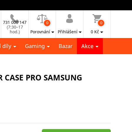
731 000 147
0
0
(7:30–17
hod.)
Porovnání
Přihlášení
0
Kč
 díly
Gaming
Bazar
Akce
R CASE PRO SAMSUNG