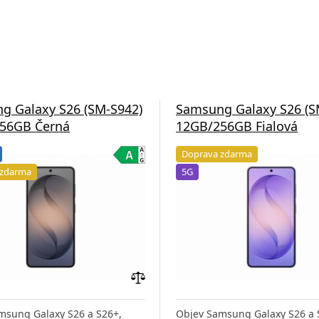
g Galaxy S26 (SM-S942)
Samsung Galaxy S26 (S
56GB Černá
12GB/256GB Fialová
Doprava zdarma
 zdarma
5G
Přidat
do
msung Galaxy S26 a S26+,
Objev Samsung Galaxy S26 a 