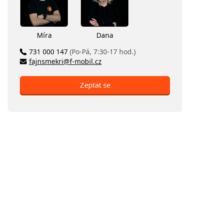
Míra
Dana
731 000 147
(Po-Pá, 7:30-17 hod.)
fajnsmekri@f-mobil.cz
Zeptat se