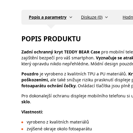
Popis a parametry
Diskuze (0)
Hodn
POPIS PRODUKTU
Zadní ochranný kryt
TEDDY BEAR Case
pro mobilní tel
zajištění bezpečí pro váš smartphon.
Vyznačuje se atra
který opravdu nikdo nepřehlédne
.
Módní design pouzdr
Pouzdro
je vyrobeno z kvalitních TPU a PU materiálů.
Kr
poškozeními,
ale také snižuje riziku prasknutí displej
fotoaparátu ochrání čočky.
Ovládací tlačítka jsou plně 
Pro dokonalejší ochranu displeje mobilního telefonu si
sklo
.
Vlastnosti
:
vyrobeno z kvalitních materiálů
zvýšené okraje okolo fotoaparátu