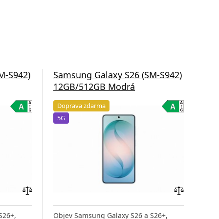
M-S942)
Samsung Galaxy S26 (SM-S942)
Sam
12GB/512GB Modrá
12G
Doprava zdarma
Do
5G
5G
Přidat
Přidat
do
do
S26+,
Objev Samsung Galaxy S26 a S26+,
Obj