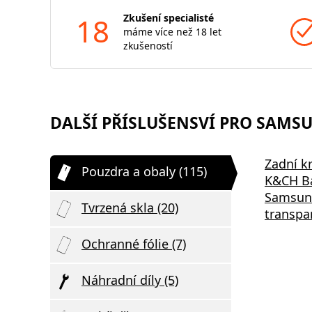
18
Zkušení specialisté
máme více než 18 let
zkušeností
DALŠÍ PŘÍSLUŠENSVÍ PRO SAMSUN
Zadní kr
Pouzdra a obaly (115)
K&CH Ba
Samsung
Tvrzená skla (20)
transpa
Ochranné fólie (7)
Náhradní díly (5)