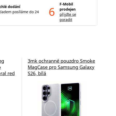
F-Mobil
chlé dodání
6
prodejen
kladem posíláme do 24
přijďte se
poradit
ng
3mk ochranné pouzdro Smoke
3m
o
MagCase pro Samsung Galaxy
Ma
ral red
S26, bílá
S26