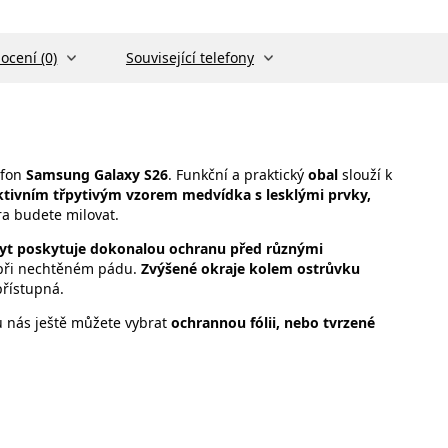
ocení (0)
Související telefony
efon
Samsung Galaxy S26
. Funkční a praktický
obal
slouží k
ktivním třpytivým vzorem medvídka s lesklými prvky,
a budete milovat.
yt poskytuje dokonalou ochranu před různými
e při nechtěném pádu.
Zvýšené okraje kolem ostrůvku
přístupná.
 u nás ještě můžete vybrat
ochrannou fólii, nebo
tvrzené