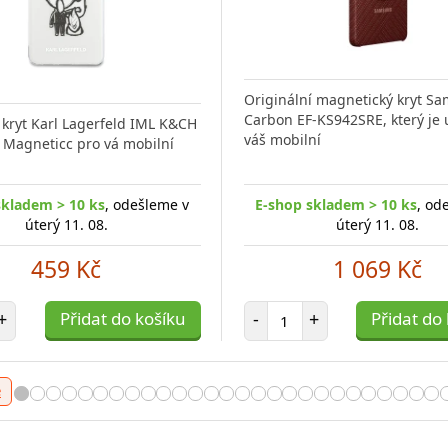
Originální magnetický kryt S
Carbon EF-KS942SRE, který je 
kryt Karl Lagerfeld IML K&CH
váš mobilní
 Magneticc pro vá mobilní
skladem > 10 ks
, odešleme v
E-shop skladem > 10 ks
, od
úterý 11. 08.
úterý 11. 08.
459 Kč
1 069 Kč
t položek
Počet položek
+
Přidat do košíku
-
+
Přidat do
e