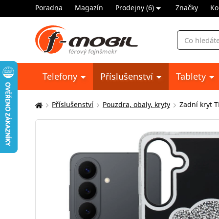
Poradna
Magazín
Prodejny (6)
Značky
Ko
Vyhledávání
Telefony
Příslušenství
Tablety
Příslušenství
Pouzdra, obaly, kryty
Zadní kryt 
Zde
se
nacházíte: