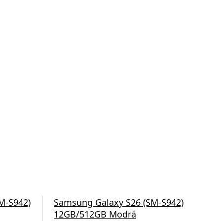
M-S942)
Samsung Galaxy S26 (SM-S942)
Sam
12GB/512GB Modrá
12G