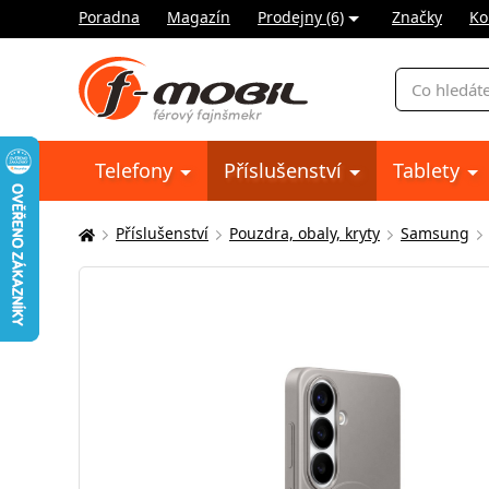
Poradna
Magazín
Prodejny (6)
Značky
Ko
Vyhledávání
Telefony
Příslušenství
Tablety
Příslušenství
Pouzdra, obaly, kryty
Samsung
Zde
se
nacházíte: