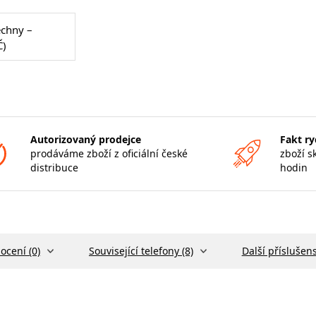
echny –
Č)
Autorizovaný prodejce
Fakt ry
prodáváme zboží z oficiální české
zboží s
distribuce
hodin
ocení (0)
Související telefony (8)
Další příslušens