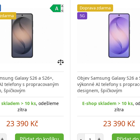
Doprava zdarma
 zdarma
5G
Přidat
do
msung Galaxy S26 a S26+,
Objev Samsung Galaxy S26 a 
porovnání
AI telefony s propracovaným
výkonné AI telefony s propra
, špičkovým
designem, špičkovým
 skladem > 10 ks
, odešleme
E-shop skladem > 10 ks
, o
zítra
zítra
23 390 Kč
23 390 Kč
et položek
Počet položek
+
Přidat do košíku
-
+
Přidat do