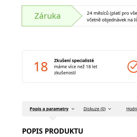
24 měsíců (platí pro vš
Záruka
včetně objednávek na I
18
Zkušení specialisté
máme více než 18 let
zkušeností
Popis a parametry
Diskuze (0)
Hodn
POPIS PRODUKTU