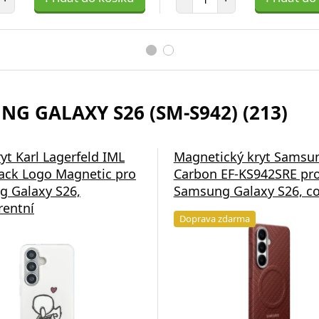
G GALAXY S26 (SM-S942) (213)
yt Karl Lagerfeld IML
Magnetický kryt Samsu
ck Logo Magnetic pro
Carbon EF-KS942SRE pr
 Galaxy S26,
Samsung Galaxy S26, co
rentní
Doprava zdarma