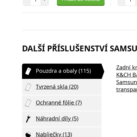
DALŠÍ PŘÍSLUŠENSTVÍ SAMSUN
Zadní kr
Pouzdra a obaly (115)
K&CH Ba
Samsung
Tvrzená skla (20)
transpa
Ochranné fólie (7)
Náhradní díly (5)
Nabíječky (13)