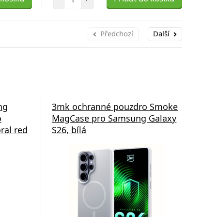
Předchozí
Další
ng
3mk ochranné pouzdro Smoke
3m
o
MagCase pro Samsung Galaxy
Ma
ral red
S26, bílá
S26