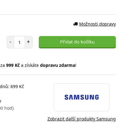
Možnosti dopravy
Počet položek
-
+
Přidat do košíku
 za
999 Kč
a získáte
dopravu zdarma
!
 dnů: 699 Kč
7
00 hod)
Zobrazit další produkty Samsung