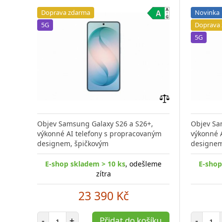
Doprava zdarma
Novinka
5G
Doprava
5G
Přidat
do
Objev Samsung Galaxy S26 a S26+,
Objev Sa
porovnání
výkonné AI telefony s propracovaným
výkonné 
designem, špičkovým
designem
E-shop skladem > 10 ks
, odešleme
E-shop
zítra
23 390 Kč
Počet položek
Poč
-
+
Přidat do košíku
-