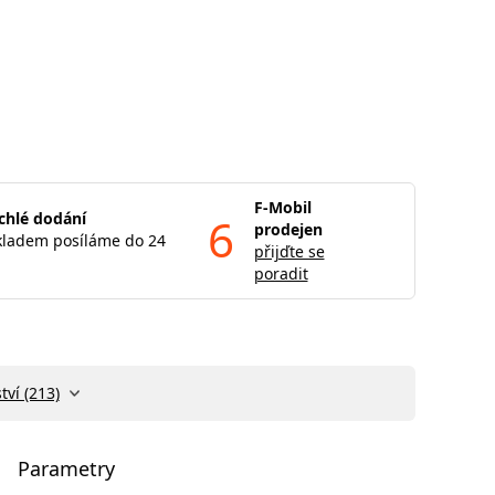
F-Mobil
chlé dodání
6
prodejen
kladem posíláme do 24
přijďte se
poradit
tví (213)
Parametry