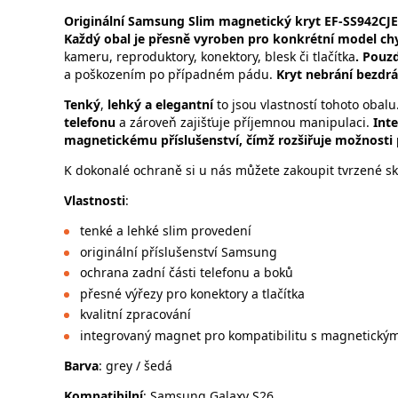
Originální Samsung Slim magnetický kryt EF-SS942CJE
Každý obal je přesně vyroben pro konkrétní model ch
kameru, reproduktory, konektory, blesk či tlačítka
. Pouz
a poškozením po případném pádu.
Kryt nebrání bezdr
Tenký
,
lehký a elegantní
to jsou vlastností tohoto obal
telefonu
a zároveň zajišťuje příjemnou manipulaci.
Int
magnetickému příslušenství, čímž rozšiřuje možnosti
K dokonalé ochraně si u nás můžete zakoupit tvrzené skl
Vlastnosti
:
tenké a lehké slim provedení
originální příslušenství Samsung
ochrana zadní části telefonu a boků
přesné výřezy pro konektory a tlačítka
kvalitní zpracování
integrovaný magnet pro kompatibilitu s magnetickým
Barva
: grey / šedá
Kompatibilní
: Samsung Galaxy S26