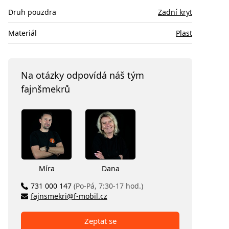
Druh pouzdra
Zadní kryt
Materiál
Plast
Na otázky odpovídá náš tým
fajnšmekrů
Míra
Dana
731 000 147
(Po-Pá, 7:30-17 hod.)
fajnsmekri@f-mobil.cz
Zeptat se