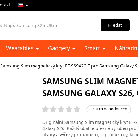
ntakt
Hledat
Wearables
Gadgety
Smart
Náhradní
Samsung Slim magnetický kryt EF-SS942CJE pro Samsung Galaxy S
SAMSUNG SLIM MAGNETI
SAMSUNG GALAXY S26, 
Zatím nehodnocen
Originální Samsung Slim magnetický kryt EF-S
Galaxy S26. Každý obal je přesně vyroben pro 
otvory a výřezy pro kameru, reproduktory, kone