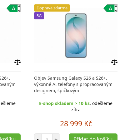
Doprava zdarma
Do
5G
5G
Přidat
Přidat
do
do
S26+,
Objev Samsung Galaxy S26 a S26+,
Obj
porovnání
porovnání
covaným
výkonné AI telefony s propracovaným
výko
designem, špičkovým
des
dešleme
E-shop skladem > 10 ks
, odešleme
E
zítra
28 999 Kč
Počet položek
 košíku
-
+
Přidat do košíku
-