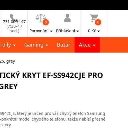
731 000 147
0
0
(7:30–17
hod.)
Porovnání
Přihlášení
0
Kč
 díly
Gaming
Bazar
Akce
26, grey
CKÝ KRYT EF-SS942CJE PRO
GREY
S942CJE, který je určen pro váš chytrý telefon Samsung
konkrétní model chytrého telefonu, takže nabízí přesné
ktory,