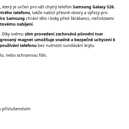
, který je určen pro váš chytrý telefon
Samsung Galaxy S26.
ytrého telefonu
, takže nabízí přesné otvory a výřezy pro
dro
Samsung
chrání tělo i boky před škrábanci, nečistotami
átovému nabíjení.
u. Díky svému
slim provedení zachovává původní tvar
egrovaný magnet umožňuje snadné a bezpečné uchycení k
 používání telefonu
bez nutnosti sundávání krytu.
o, nebo ochrannou fólii.
 příslušenstvím