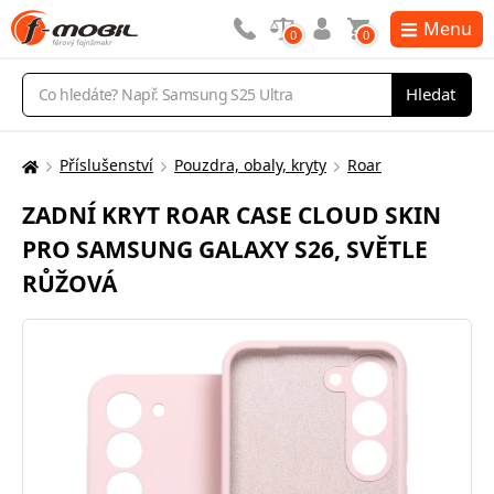
Menu
0
0
Vyhledávání
Hledat
Příslušenství
Pouzdra, obaly, kryty
Roar
Zde
se
ZADNÍ KRYT ROAR CASE CLOUD SKIN
nacházíte:
PRO SAMSUNG GALAXY S26, SVĚTLE
RŮŽOVÁ