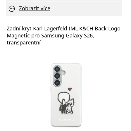
Zobrazit více
vní Nabíječka Xiaomi MDY-11-EZ 3A 33W
Zadní kryt Karl Lagerfeld IML K&CH Back Logo
Síťov
Magnetic pro Samsung Galaxy S26,
výstu
transparentní