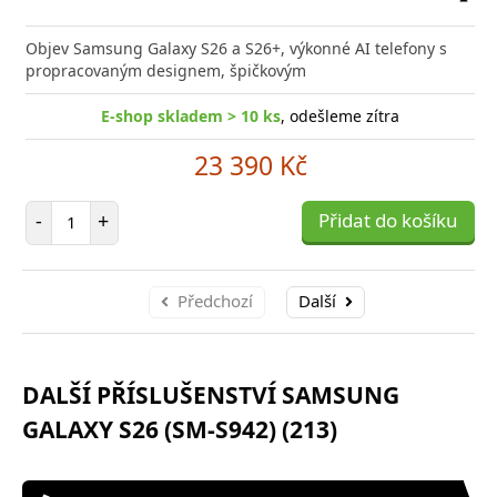
Přid
do
Objev Samsung Galaxy S26 a S26+, výkonné AI telefony s
poro
propracovaným designem, špičkovým
E-shop skladem > 10 ks
, odešleme zítra
23 390 Kč
Počet položek
-
+
Přidat do košíku
Předchozí
Další
DALŠÍ PŘÍSLUŠENSTVÍ SAMSUNG
GALAXY S26 (SM-S942) (213)