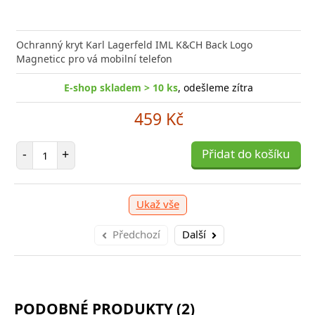
nabíječka Xiaomi s podporou rychlého nabíjení 33W
Síťová
ožní bleskurychle
Power D
Ochranný kryt Karl Lagerfeld IML K&CH Back Logo
Magneticc pro vá mobilní telefon
E-shop skladem > 10 ks
E-shop skladem > 10 ks
, odešleme zítra
, odešleme zítra
309 Kč
459 Kč
očet položek
Počet položek
P
+
-
+
Přidat do košíku
Přidat do košíku
-
Ukaž vše
Předchozí
Další
PODOBNÉ PRODUKTY (2)