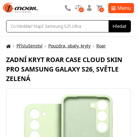
Menu
0
0
Vyhledávání
Hledat
Příslušenství
Pouzdra, obaly, kryty
Roar
Zde
se
ZADNÍ KRYT ROAR CASE CLOUD SKIN
nacházíte:
PRO SAMSUNG GALAXY S26, SVĚTLE
ZELENÁ