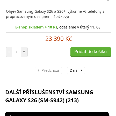
Přid
do
Objev Samsung Galaxy S26 a S26+, výkonné AI telefony s
poro
propracovaným designem, špičkovým
E-shop skladem > 10 ks
, odešleme v úterý 11. 08.
23 390 Kč
Počet položek
-
+
Přidat do košíku
Předchozí
Další
DALŠÍ PŘÍSLUŠENSTVÍ SAMSUNG
GALAXY S26 (SM-S942) (213)