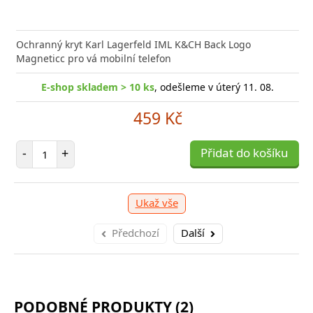
nabíječka Xiaomi s podporou rychlého nabíjení 33W
Síťová
ožní bleskurychle
Power D
Ochranný kryt Karl Lagerfeld IML K&CH Back Logo
Magneticc pro vá mobilní telefon
-shop skladem > 10 ks
E-shop skladem > 10 ks
, odešleme v úterý 11. 08.
, odešleme v úterý 11. 08.
309 Kč
459 Kč
očet položek
Počet položek
P
+
-
+
Přidat do košíku
Přidat do košíku
-
Ukaž vše
Předchozí
Další
PODOBNÉ PRODUKTY (2)