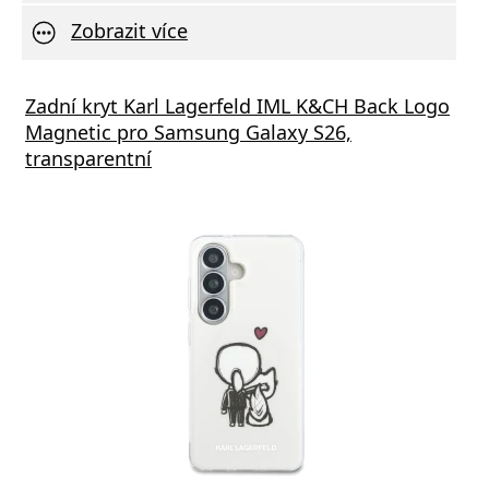
Zobrazit více
vní Nabíječka Xiaomi MDY-11-EZ 3A 33W
Zadní kryt Karl Lagerfeld IML K&CH Back Logo
Síťov
Magnetic pro Samsung Galaxy S26,
výstu
transparentní