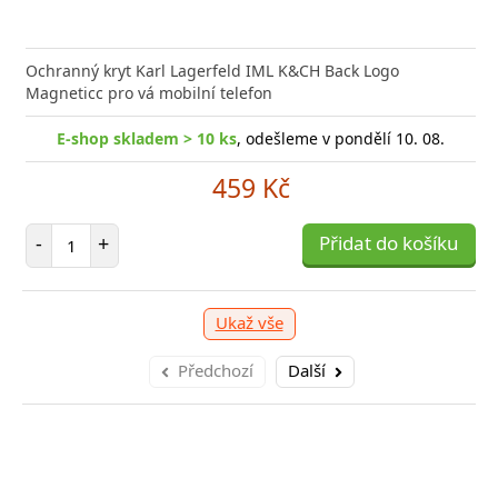
nabíječka Xiaomi s podporou rychlého nabíjení 33W
Síťová
ožní bleskurychle
Power D
Ochranný kryt Karl Lagerfeld IML K&CH Back Logo
Magneticc pro vá mobilní telefon
shop skladem > 10 ks
E-shop skladem > 10 ks
, odešleme v pondělí 10. 08.
, odešleme v pondělí 10. 08.
E
309 Kč
459 Kč
očet položek
Počet položek
P
+
-
+
Přidat do košíku
Přidat do košíku
-
Ukaž vše
Předchozí
Další