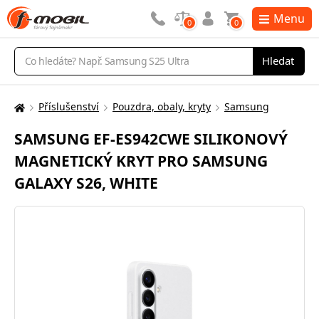
Menu
0
0
Vyhledávání
Hledat
Příslušenství
Pouzdra, obaly, kryty
Samsung
Zde
se
SAMSUNG EF-ES942CWE SILIKONOVÝ
nacházíte:
MAGNETICKÝ KRYT PRO SAMSUNG
GALAXY S26, WHITE