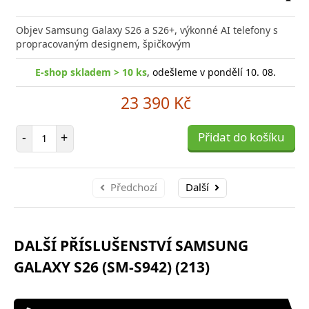
Přid
do
Objev Samsung Galaxy S26 a S26+, výkonné AI telefony s
poro
propracovaným designem, špičkovým
E-shop skladem > 10 ks
, odešleme v pondělí 10. 08.
23 390 Kč
Počet položek
-
+
Přidat do košíku
Předchozí
Další
DALŠÍ PŘÍSLUŠENSTVÍ SAMSUNG
GALAXY S26 (SM-S942) (213)