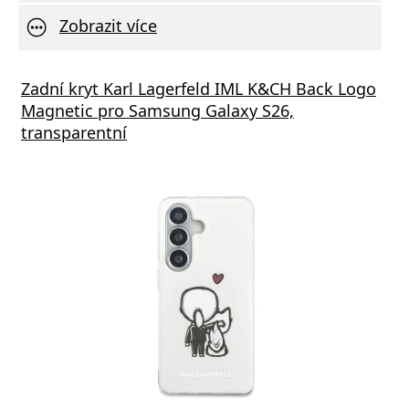
Zobrazit více
vní Nabíječka Xiaomi MDY-11-EZ 3A 33W
Zadní kryt Karl Lagerfeld IML K&CH Back Logo
Síťov
Magnetic pro Samsung Galaxy S26,
výstu
transparentní