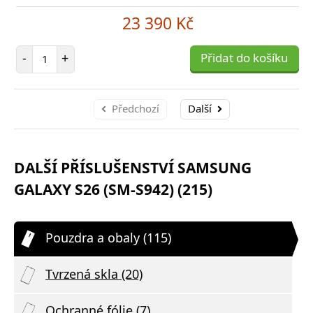
23 390 Kč
Počet položek
-
+
Přidat do košíku
Předchozí
Další
DALŠÍ PŘÍSLUŠENSTVÍ SAMSUNG
GALAXY S26 (SM-S942) (215)
Pouzdra a obaly (115)
Tvrzená skla (20)
Ochranné fólie (7)