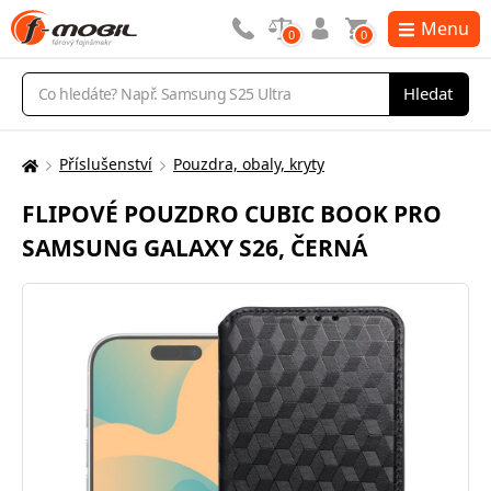
Menu
0
0
Vyhledávání
Hledat
Příslušenství
Pouzdra, obaly, kryty
Zde
se
FLIPOVÉ POUZDRO CUBIC BOOK PRO
nacházíte:
SAMSUNG GALAXY S26, ČERNÁ