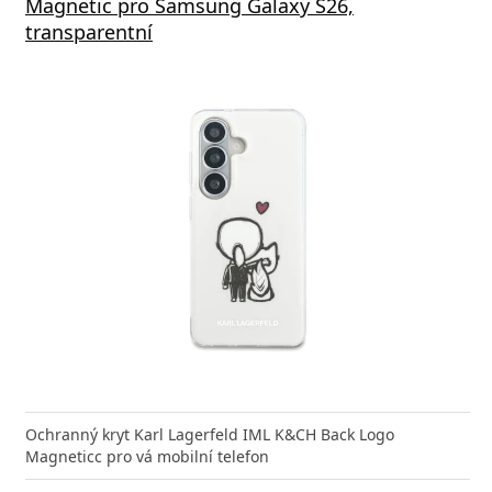
Magnetic pro Samsung Galaxy S26,
výstu
transparentní
nabíječka Xiaomi s podporou rychlého nabíjení 33W
Síťová
ožní bleskurychle
Power D
Ochranný kryt Karl Lagerfeld IML K&CH Back Logo
Magneticc pro vá mobilní telefon