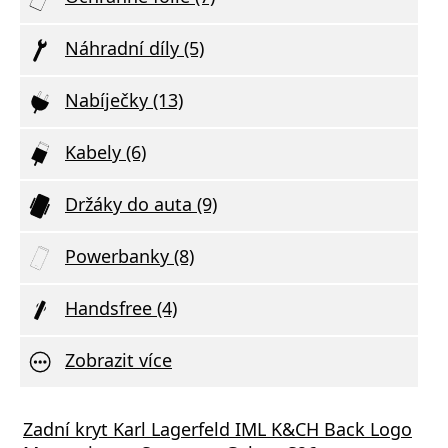
Náhradní díly (5)
Nabíječky (13)
Kabely (6)
Držáky do auta (9)
Powerbanky (8)
Handsfree (4)
Zobrazit více
vní Nabíječka Xiaomi MDY-11-EZ 3A 33W
Zadní kryt Karl Lagerfeld IML K&CH Back Logo
Síťov