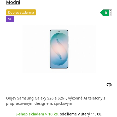
Modrá
Doprava zdarma
5G
Přid
do
Objev Samsung Galaxy S26 a S26+, výkonné AI telefony s
poro
propracovaným designem, špičkovým
E-shop skladem > 10 ks
, odešleme v úterý 11. 08.