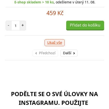
-shop skladem > 10 ks
E-shop skladem > 10 ks
, odešleme v úterý 11. 08.
, odešleme v úterý 11. 08.
329 Kč
459 Kč
očet položek
Počet položek
P
+
-
+
Přidat do košíku
Přidat do košíku
-
Ukaž vše
Předchozí
Další
PODĚLTE SE O SVÉ ÚLOVKY NA
INSTAGRAMU. POUŽIJTE