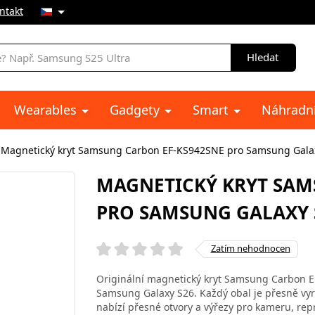
ntakt
Hledat
Wearables
Gadgety
Smart
Náhradní
Magnetický kryt Samsung Carbon EF-KS942SNE pro Samsung Galax
MAGNETICKÝ KRYT SAM
PRO SAMSUNG GALAXY S
Zatím nehodnocen
Originální magnetický kryt Samsung Carbon EF
Samsung Galaxy S26. Každý obal je přesně vyr
nabízí přesné otvory a výřezy pro kameru, rep