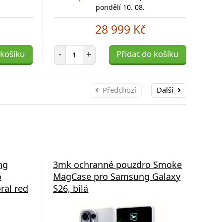
pondělí 10. 08.
28 999 Kč
Počet položek
 košíku
-
+
Přidat do košíku
-
Předchozí
Další
ng
3mk ochranné pouzdro Smoke
3m
o
MagCase pro Samsung Galaxy
Ma
ral red
S26, bílá
S26