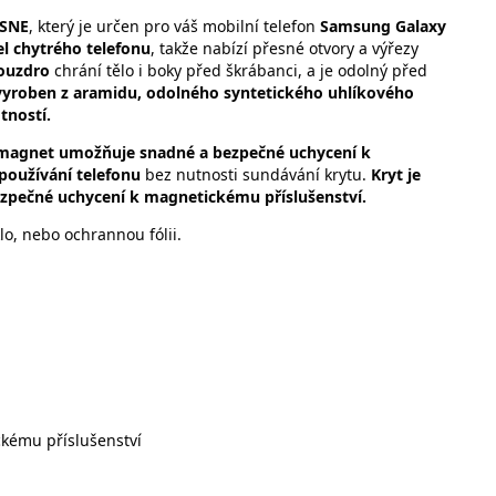
2SNE
, který je určen pro váš mobilní telefon
Samsung Galaxy
l chytrého telefonu
, takže nabízí přesné otvory a výřezy
Pouzdro
chrání tělo i boky před škrábanci, a je odolný před
 vyroben z aramidu, odolného syntetického uhlíkového
tností.
magnet umožňuje snadné a bezpečné uchycení k
 používání telefonu
bez nutnosti sundávání krytu.
Kryt je
pečné uchycení k magnetickému příslušenství.
o, nebo ochrannou fólii.
kému příslušenství