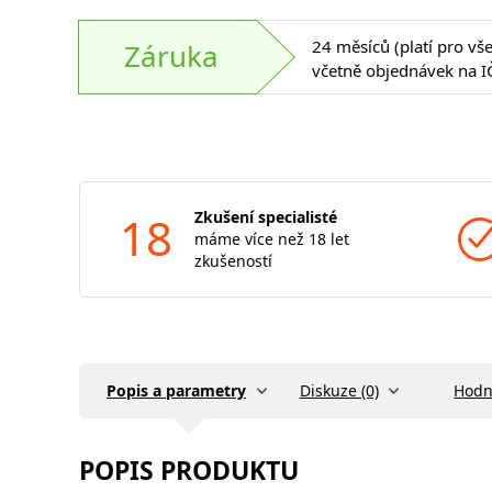
24 měsíců (platí pro vš
Záruka
včetně objednávek na I
18
Zkušení specialisté
máme více než 18 let
zkušeností
Popis a parametry
Diskuze (0)
Hodn
POPIS PRODUKTU