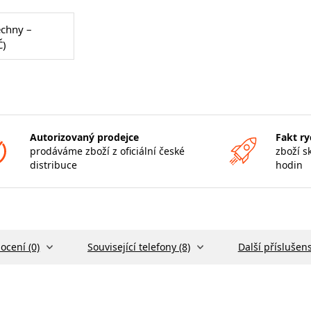
echny –
Č)
Autorizovaný prodejce
Fakt ry
prodáváme zboží z oficiální české
zboží s
distribuce
hodin
ocení (0)
Související telefony (8)
Další příslušens