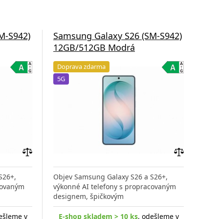
M-S942)
Samsung Galaxy S26 (SM-S942)
Sam
12GB/512GB Modrá
12G
Doprava zdarma
Do
5G
5G
Přidat
Přidat
do
do
S26+,
Objev Samsung Galaxy S26 a S26+,
Obj
porovnání
porovnání
covaným
výkonné AI telefony s propracovaným
výko
designem, špičkovým
des
ešleme v
E-shop skladem > 10 ks
, odešleme v
E-