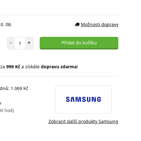
0. 08.
Možnosti dopravy
Počet položek
-
+
Přidat do košíku
 za
999 Kč
a získáte
dopravu zdarma
!
 dnů: 1 069 Kč
7
00 hod)
Zobrazit další produkty Samsung