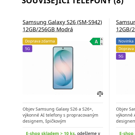
SOUVISEJÍCÍ TELEFONY (8)
Samsung Galaxy S26 (SM-S942)
Samsun
12GB/256GB Modrá
12GB/2
Doprava zdarma
Novinka
5G
Doprava
5G
Přidat
do
Objev Samsung Galaxy S26 a S26+,
Objev Sa
porovnání
výkonné AI telefony s propracovaným
výkonné 
designem, špičkovým
designem
E-shop skladem > 10 ks
, odešleme v
E-shop 