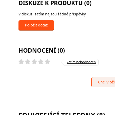
DISKUZE K PRODUKTU (0)
V diskuzi zatím nejsou žádné příspěvky
Položit dotaz
HODNOCENÍ (0)
Zatím nehodnocen
Chci vlož