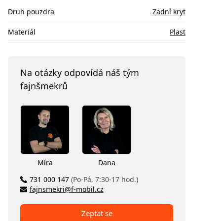
Druh pouzdra
Zadní kryt
Materiál
Plast
Na otázky odpovídá náš tým
fajnšmekrů
Míra
Dana
731 000 147
(Po-Pá, 7:30-17 hod.)
fajnsmekri@f-mobil.cz
Zeptat se