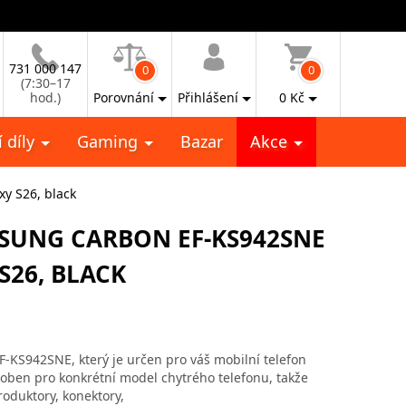
731 000 147
0
0
(7:30–17
hod.)
Porovnání
Přihlášení
0
Kč
 díly
Gaming
Bazar
Akce
y S26, black
SUNG CARBON EF-KS942SNE
26, BLACK
-KS942SNE, který je určen pro váš mobilní telefon
oben pro konkrétní model chytrého telefonu, takže
roduktory, konektory,