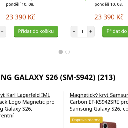
pondělí 10. 08.
pondělí 10. 08.
23 390 Kč
23 390 Kč
et položek
Počet položek
+
Přidat do košíku
-
+
Přidat do
G GALAXY S26 (SM-S942) (213)
yt Karl Lagerfeld IML
Magnetický kryt Samsu
ck Logo Magnetic pro
Carbon EF-KS942SRE pr
 Galaxy S26,
Samsung Galaxy S26, co
rentní
Doprava zdarma