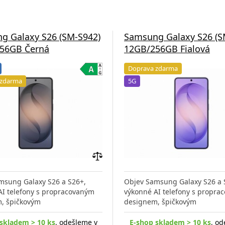
g Galaxy S26 (SM-S942)
Samsung Galaxy S26 (S
56GB Černá
12GB/256GB Fialová
Doprava zdarma
 zdarma
5G
Přidat
do
msung Galaxy S26 a S26+,
Objev Samsung Galaxy S26 a 
porovnání
AI telefony s propracovaným
výkonné AI telefony s propra
, špičkovým
designem, špičkovým
skladem > 10 ks
, odešleme v
E-shop skladem > 10 ks
, od