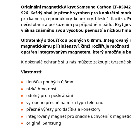
Originální magnetický kryt Samsung Carbon EF-KS94
S26.
Každý obal je přesně vyroben pro konkrétní mode
pro kameru, reproduktory, konektory, blesk či tlačítka
. 
nečistotami a poškozením po případném pádu.
Kryt je
vlákna známého svou vysokou pevností a nízkou hmo
Ultratenký s tloušťkou pouhých 0,8mm.
Integrovaný 
magnetickému příslušenství, čímž rozšiřuje možnosti
opatřen integrovaným magnetem, který umožňuje bez
K dokonalé ochraně si u nás můžete zakoupit tvrzené skl
Vlastnosti
:
tloušťka pouhých 0,8mm
nízká hmotnost
odolný proti poškrábání
vyrobeno přesně na míru typu telefonu
přesné výřezy pro tlačítka a konektory
integrovaný magnet pro snadné uchycení k magnetic
originál Samsung