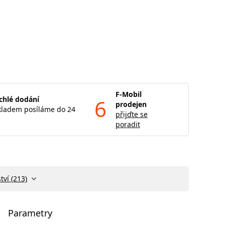
F-Mobil
chlé dodání
6
prodejen
kladem posíláme do 24
přijďte se
poradit
tví (213)
Parametry