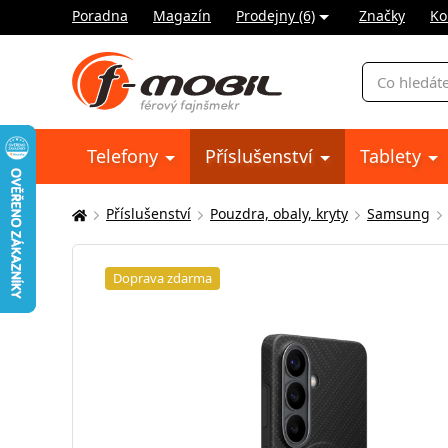
Poradna
Magazín
Prodejny (6)
Značky
Ko
Vyhledávání
Telefony
Příslušenství
Tablety
Příslušenství
Pouzdra, obaly, kryty
Samsung
Zde
se
nacházíte:
Doprava zdarma