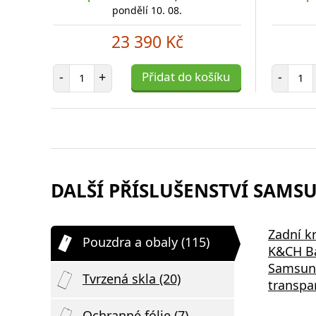
pondělí 10. 08.
23 390 Kč
Počet položek
Poč
-
+
Přidat do košíku
-
DALŠÍ PŘÍSLUŠENSTVÍ SAMSUN
Zadní kr
Pouzdra a obaly (115)
K&CH Ba
Samsung
Tvrzená skla (20)
transpa
Ochranné fólie (7)