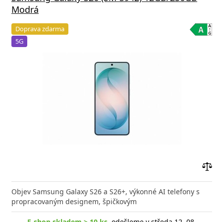
Modrá
Doprava zdarma
5G
Přid
do
Objev Samsung Galaxy S26 a S26+, výkonné AI telefony s
poro
propracovaným designem, špičkovým
E-shop skladem > 10 ks
, odešleme v středa 12. 08.