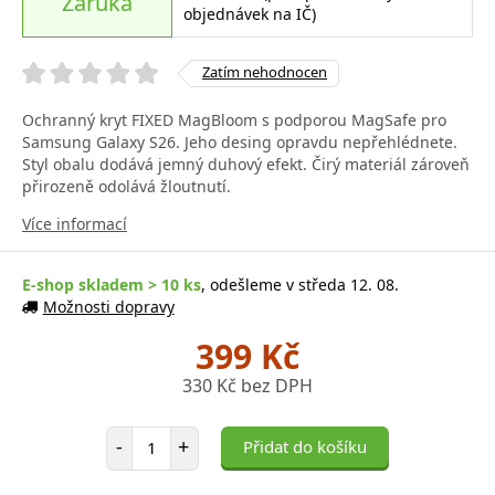
Záruka
objednávek na IČ)
Zatím nehodnocen
Ochranný kryt FIXED MagBloom s podporou MagSafe pro
Samsung Galaxy S26. Jeho desing opravdu nepřehlédnete.
Styl obalu dodává jemný duhový efekt. Čirý materiál zároveň
přirozeně odolává žloutnutí.
Více informací
E-shop skladem > 10 ks
, odešleme v středa 12. 08.
Možnosti dopravy
399 Kč
330 Kč bez DPH
Počet položek
-
+
Přidat do košíku