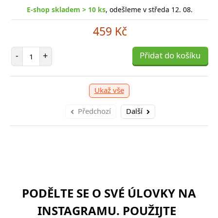
shop skladem > 10 ks
E-shop skladem > 10 ks
, odešleme v středa 12. 08.
, odešleme v středa 12. 08.
329 Kč
459 Kč
očet položek
Počet položek
P
+
-
+
Přidat do košíku
Přidat do košíku
-
Ukaž vše
Předchozí
Další
PODĚLTE SE O SVÉ ÚLOVKY NA
INSTAGRAMU. POUŽIJTE