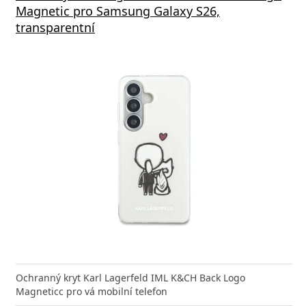
Magnetic pro Samsung Galaxy S26,
výstu
transparentní
nabíječka Xiaomi s podporou rychlého nabíjení 33W
Síťová
ožní bleskurychle
Power D
Ochranný kryt Karl Lagerfeld IML K&CH Back Logo
Magneticc pro vá mobilní telefon