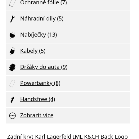
Ochranné fólie (7)
Náhradní díly (5)
Nabíječky (13)
Kabely (5)
Držáky do auta (9)
Powerbanky (8)
Handsfree (4)
Zobrazit více
vní Nabíječka Xiaomi MDY-11-EZ 3A 33W
Zadní kryt Karl Lagerfeld IML K&CH Back Logo
Síťov