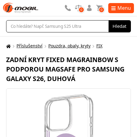
Menu
0
0
Vyhledávání
Hledat
Příslušenství
Pouzdra, obaly, kryty
FIX
Zde
se
ZADNÍ KRYT FIXED MAGRAINBOW S
nacházíte:
PODPOROU MAGSAFE PRO SAMSUNG
GALAXY S26, DUHOVÁ