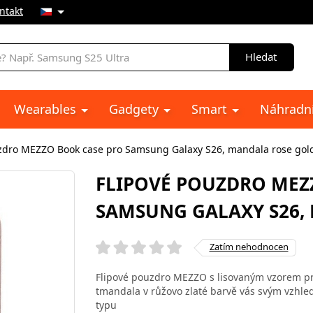
ntakt
Hledat
Wearables
Gadgety
Smart
Náhradní
zdro MEZZO Book case pro Samsung Galaxy S26, mandala rose gol
FLIPOVÉ POUZDRO MEZ
SAMSUNG GALAXY S26,
Zatím nehodnocen
Flipové pouzdro MEZZO s lisovaným vzorem pr
tmandala v růžovo zlaté barvě vás svým vzhle
typu