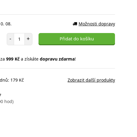
0. 08.
Možnosti dopravy
Počet položek
-
+
Přidat do košíku
 za
999 Kč
a získáte
dopravu zdarma
!
 dnů: 179 Kč
Zobrazit další produkty
7
00 hod)