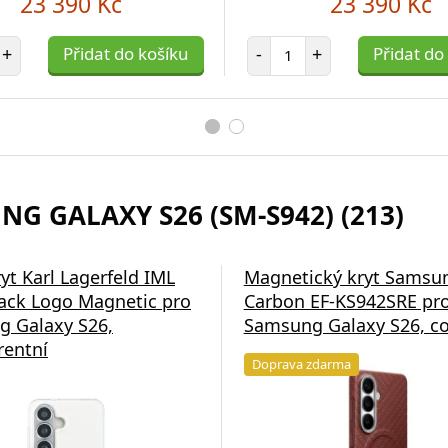
23 390 Kč
23 390 Kč
et položek
Počet položek
+
Přidat do košíku
-
+
Přidat do
G GALAXY S26 (SM-S942) (213)
yt Karl Lagerfeld IML
Magnetický kryt Samsu
ck Logo Magnetic pro
Carbon EF-KS942SRE pr
 Galaxy S26,
Samsung Galaxy S26, co
rentní
Doprava zdarma