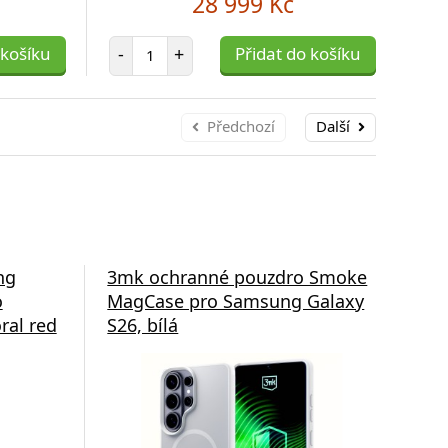
28 999 Kč
Počet položek
 košíku
-
+
Přidat do košíku
-
Předchozí
Další
ng
3mk ochranné pouzdro Smoke
3m
o
MagCase pro Samsung Galaxy
Ma
ral red
S26, bílá
S26