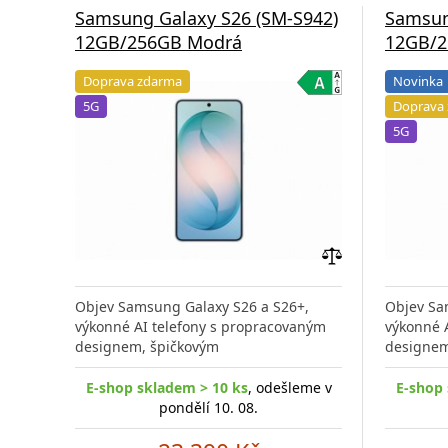
Samsung Galaxy S26 (SM-S942)
Samsun
12GB/256GB Modrá
12GB/2
Doprava zdarma
Novinka
5G
Doprava
5G
Přidat
do
Objev Samsung Galaxy S26 a S26+,
Objev Sa
porovnání
výkonné AI telefony s propracovaným
výkonné 
designem, špičkovým
designem
E-shop skladem > 10 ks
, odešleme v
E-shop 
pondělí 10. 08.