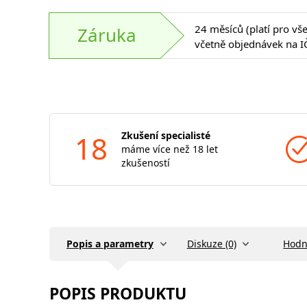
24 měsíců (platí pro vš
Záruka
včetně objednávek na I
18
Zkušení specialisté
máme více než 18 let
zkušeností
Popis a parametry
Diskuze (0)
Hodn
POPIS PRODUKTU