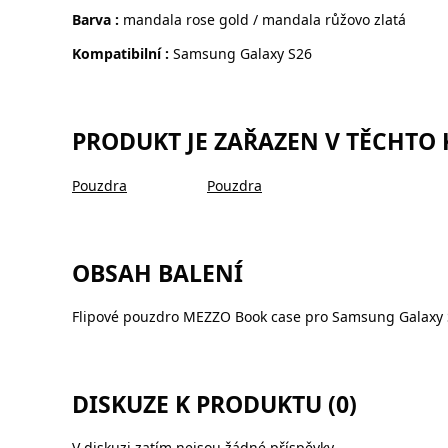
Barva :
mandala rose gold / mandala růžovo zlatá
Kompatibilní :
Samsung Galaxy S26
PRODUKT JE ZAŘAZEN V TĚCHTO
Pouzdra
Pouzdra
OBSAH BALENÍ
Flipové pouzdro MEZZO Book case pro Samsung Galaxy 
DISKUZE K PRODUKTU (0)
V diskuzi zatím nejsou žádné příspěvky