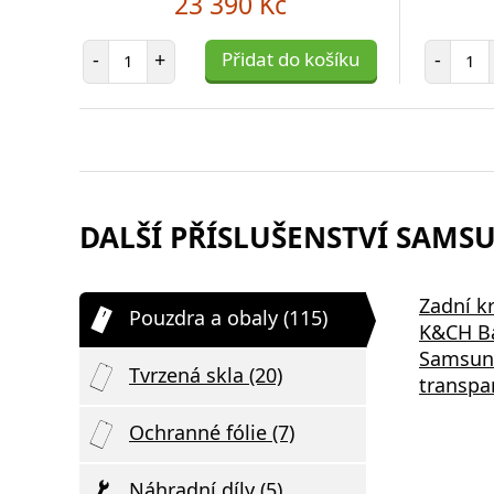
23 390 Kč
Počet položek
Poč
-
+
Přidat do košíku
-
DALŠÍ PŘÍSLUŠENSTVÍ SAMSUN
Zadní kr
Pouzdra a obaly (115)
K&CH Ba
Samsung
Tvrzená skla (20)
transpa
Ochranné fólie (7)
Náhradní díly (5)