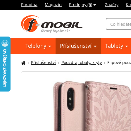
Poradna
Magazín
Prodejny (6)
Značky
Ko
Vyhledávání
Telefony
Příslušenství
Tablety
Příslušenství
Pouzdra, obaly, kryty
Flipové pou
Zde
se
nacházíte: