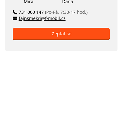
Míra
Dana
731 000 147
(Po-Pá, 7:30-17 hod.)
fajnsmekri@f-mobil.cz
Zeptat se