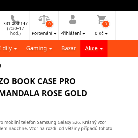
731 000 147
0
0
(7:30–17
hod.)
Porovnání
Přihlášení
0
Kč
 díly
Gaming
Bazar
Akce
d
ZO BOOK CASE PRO
 MANDALA ROSE GOLD
o mobilní telefon Samsung Galaxy S26. Krásný vzor
dem nadchne. Vzor na rozdíl od většiny případů tohoto