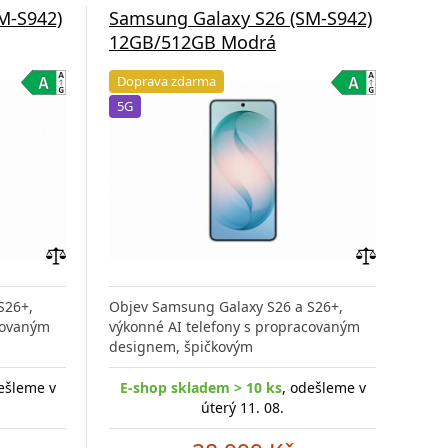
M-S942)
Samsung Galaxy S26 (SM-S942)
Sam
12GB/512GB Modrá
12G
Doprava zdarma
Do
5G
5G
Přidat
Přidat
do
do
S26+,
Objev Samsung Galaxy S26 a S26+,
Obj
porovnání
porovnání
covaným
výkonné AI telefony s propracovaným
výko
designem, špičkovým
des
ešleme v
E-shop skladem > 10 ks
, odešleme v
E-
úterý 11. 08.