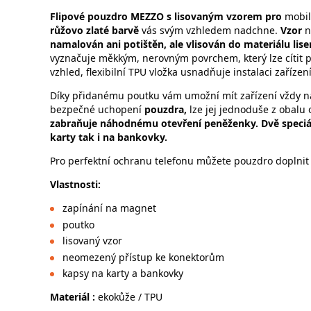
Flipové
pouzdro
MEZZO
s lisovaným vzorem pro
mobil
růžovo zlaté barvě
vás svým vzhledem nadchne.
Vzor
n
namalován ani potištěn, ale vlisován do materiálu lis
vyznačuje měkkým, nerovným povrchem, který lze cítit 
vzhled, flexibilní TPU vložka usnadňuje instalaci zařízen
Díky přidanému poutku vám umožní mít zařízení vždy n
bezpečné uchopení
pouzdra,
lze jej jednoduše z obalu 
zabraňuje náhodnému otevření peněženky. Dvě speciá
karty tak i na bankovky.
Pro perfektní ochranu telefonu můžete pouzdro doplnit
Vlastnosti:
zapínání na magnet
poutko
lisovaný vzor
neomezený přístup ke konekt
kapsy na karty a bankovky
Materiál :
ekokůže / TPU