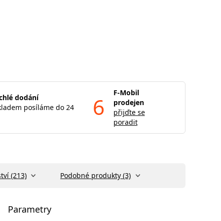
F-Mobil
chlé dodání
6
prodejen
kladem posíláme do 24
přijďte se
poradit
tví (213)
Podobné produkty (3)
Parametry