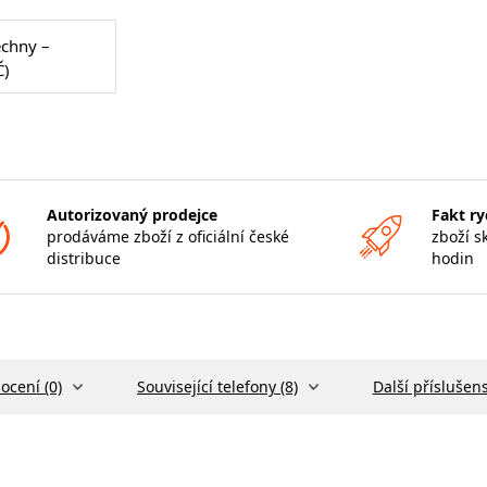
echny –
Č)
Autorizovaný prodejce
Fakt ry
prodáváme zboží z oficiální české
zboží s
distribuce
hodin
ocení (0)
Související telefony (8)
Další příslušens