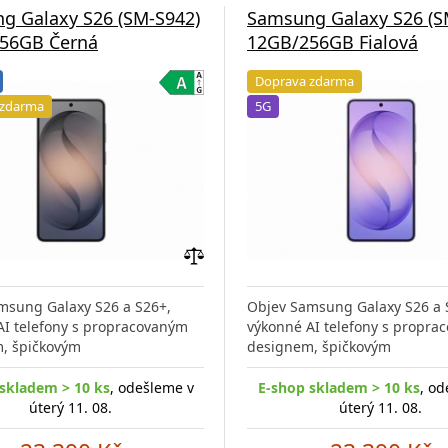
g Galaxy S26 (SM-S942)
Samsung Galaxy S26 (S
56GB Černá
12GB/256GB Fialová
Doprava zdarma
 zdarma
5G
Přidat
do
msung Galaxy S26 a S26+,
Objev Samsung Galaxy S26 a 
porovnání
AI telefony s propracovaným
výkonné AI telefony s propra
, špičkovým
designem, špičkovým
skladem > 10 ks
, odešleme v
E-shop skladem > 10 ks
, od
úterý 11. 08.
úterý 11. 08.