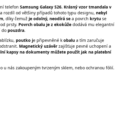
ní telefon
Samsung Galaxy S26. Krásný vzor tmandala v
a rozdíl od většiny případů tohoto typu designu,
nebyl
em
, díky čemuž
je odolný, neodírá se
a povrch
krytu
se
pod prsty.
Povrch obalu je z ekokůže
dodává mu elegantní
í do
pouzdra
.
ablízku,
poutko j
e připevněné k
obalu
a tím zaručuje
odstranit.
Magnetický uzávěr
zajišťuje pevné uchopení a
lní kapsy na dokumenty můžete použít jak na platební
 o u nás zakoupeným tvrzeným sklem, nebo ochranou fólií.
orům