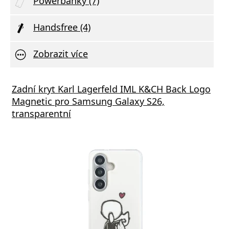
Powerbanky (7)
Handsfree (4)
Zobrazit více
vní Nabíječka Xiaomi MDY-11-EZ 3A 33W
Zadní kryt Karl Lagerfeld IML K&CH Back Logo
Síťov
Magnetic pro Samsung Galaxy S26,
výstu
transparentní