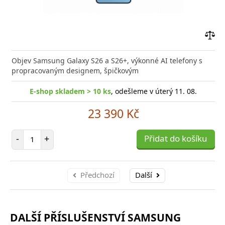
Přid
do
Objev Samsung Galaxy S26 a S26+, výkonné AI telefony s
poro
propracovaným designem, špičkovým
E-shop skladem > 10 ks
, odešleme v úterý 11. 08.
23 390 Kč
Počet položek
-
+
Přidat do košíku
Předchozí
Další
DALŠÍ PŘÍSLUŠENSTVÍ SAMSUNG