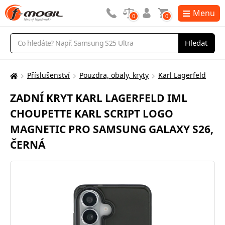
Menu
0
0
Vyhledávání
Hledat
Příslušenství
Pouzdra, obaly, kryty
Karl Lagerfeld
Zde
se
ZADNÍ KRYT KARL LAGERFELD IML
nacházíte:
CHOUPETTE KARL SCRIPT LOGO
MAGNETIC PRO SAMSUNG GALAXY S26,
ČERNÁ