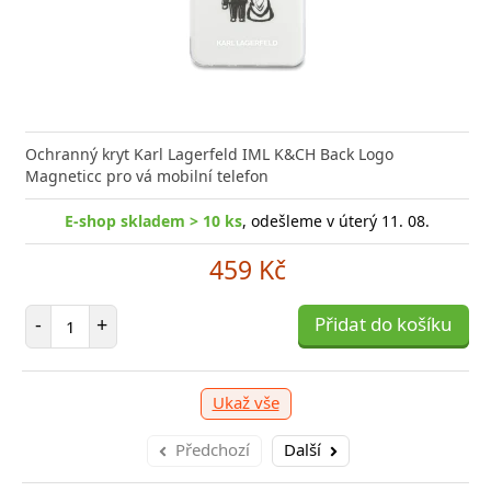
nabíječka Xiaomi s podporou rychlého nabíjení 33W
Síťová
ožní bleskurychle
Power D
Ochranný kryt Karl Lagerfeld IML K&CH Back Logo
Magneticc pro vá mobilní telefon
-shop skladem > 10 ks
E-shop skladem > 10 ks
, odešleme v úterý 11. 08.
, odešleme v úterý 11. 08.
329 Kč
459 Kč
očet položek
Počet položek
P
+
-
+
Přidat do košíku
Přidat do košíku
-
Ukaž vše
Předchozí
Další