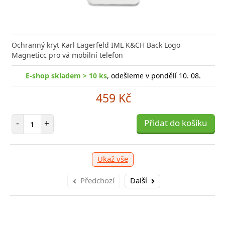
nabíječka Xiaomi s podporou rychlého nabíjení 33W
Síťová
ožní bleskurychle
Power D
Ochranný kryt Karl Lagerfeld IML K&CH Back Logo
Magneticc pro vá mobilní telefon
shop skladem > 10 ks
E-shop skladem > 10 ks
, odešleme v pondělí 10. 08.
, odešleme v pondělí 10. 08.
E
309 Kč
459 Kč
očet položek
Počet položek
P
+
-
+
Přidat do košíku
Přidat do košíku
-
Ukaž vše
Předchozí
Další