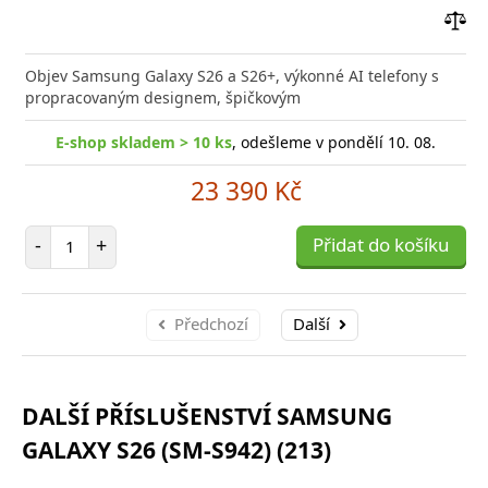
Přid
do
Objev Samsung Galaxy S26 a S26+, výkonné AI telefony s
poro
propracovaným designem, špičkovým
E-shop skladem > 10 ks
, odešleme v pondělí 10. 08.
23 390 Kč
Počet položek
-
+
Přidat do košíku
Předchozí
Další
DALŠÍ PŘÍSLUŠENSTVÍ SAMSUNG
GALAXY S26 (SM-S942) (213)