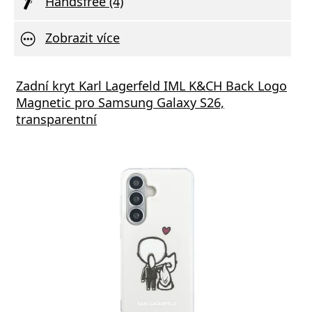
Handsfree (4)
Zobrazit více
vní Nabíječka Xiaomi MDY-11-EZ 3A 33W
Zadní kryt Karl Lagerfeld IML K&CH Back Logo
Síťov
Magnetic pro Samsung Galaxy S26,
výstu
transparentní