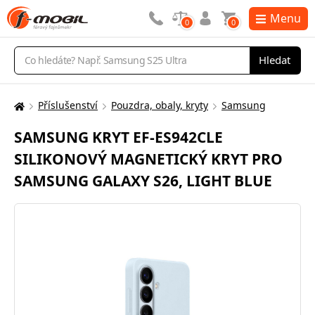
Menu
0
0
Vyhledávání
Hledat
Příslušenství
Pouzdra, obaly, kryty
Samsung
Zde
se
SAMSUNG KRYT EF-ES942CLE
nacházíte:
SILIKONOVÝ MAGNETICKÝ KRYT PRO
SAMSUNG GALAXY S26, LIGHT BLUE