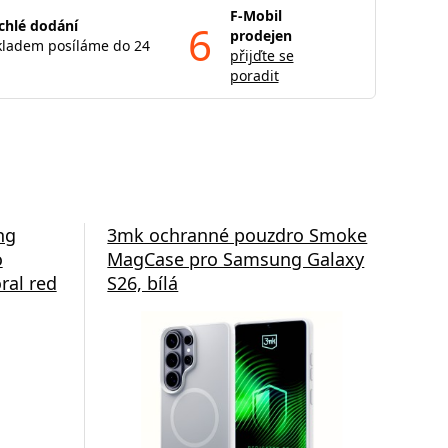
F-Mobil
chlé dodání
6
prodejen
kladem posíláme do 24
přijďte se
poradit
ng
3mk ochranné pouzdro Smoke
3m
o
MagCase pro Samsung Galaxy
Ma
ral red
S26, bílá
S26