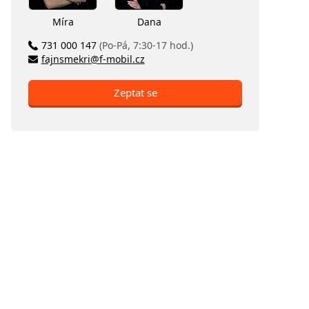
Míra
Dana
731 000 147
(Po-Pá, 7:30-17 hod.)
fajnsmekri@f-mobil.cz
Zeptat se