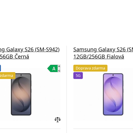
g Galaxy S26 (SM-S942)
Samsung Galaxy S26 (S
56GB Černá
12GB/256GB Fialová
Doprava zdarma
 zdarma
5G
Přidat
do