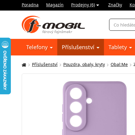
Poradna
Magazín
Prodejny (6)
Značky
Ko
Vyhledávání
Telefony
Příslušenství
Tablety
Příslušenství
Pouzdra, obaly, kryty
Obal:Me
Zde
se
nacházíte: