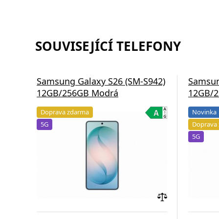
SOUVISEJÍCÍ TELEFONY
Samsung Galaxy S26 (SM-S942)
Samsun
12GB/256GB Modrá
12GB/2
Doprava zdarma
Novinka
5G
Doprava
5G
Přidat
do