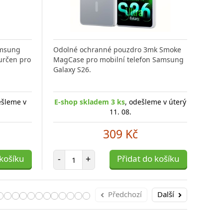
amsung
Odolné ochranné pouzdro 3mk Smoke
Odo
určen pro
MagCase pro mobilní telefon Samsung
Mag
Galaxy S26.
Gala
ešleme v
E-shop skladem 3 ks
, odešleme v úterý
E-s
11. 08.
309 Kč
Počet položek
 košíku
-
+
Přidat do košíku
-
Předchozí
Další