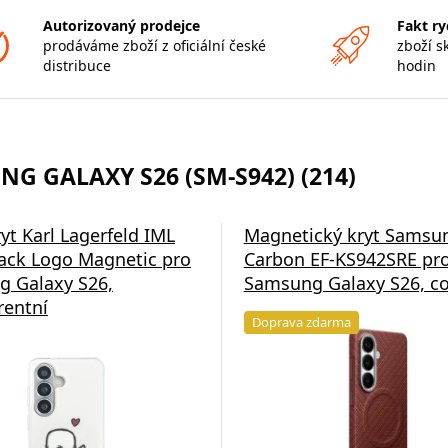
Autorizovaný prodejce
Fakt ry
prodáváme zboží z oficiální české
zboží s
distribuce
hodin
G GALAXY S26 (SM-S942) (214)
yt Karl Lagerfeld IML
Magnetický kryt Samsu
ck Logo Magnetic pro
Carbon EF-KS942SRE pr
 Galaxy S26,
Samsung Galaxy S26, co
rentní
Doprava zdarma