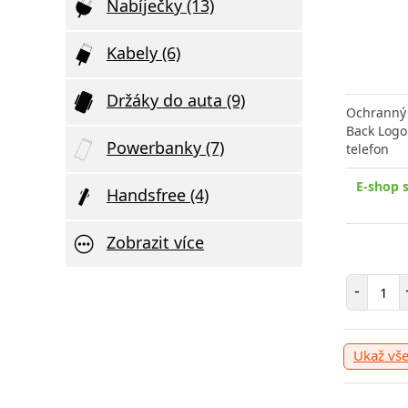
Nabíječky (13)
Kabely (6)
Držáky do auta (9)
Ochranný 
Back Logo
Powerbanky (7)
telefon
E-shop 
Handsfree (4)
Zobrazit více
Poče
-
Ukaž vš