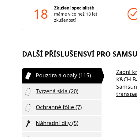
18
Zkušení specialisté
máme více než 18 let
zkušeností
DALŠÍ PŘÍSLUŠENSVÍ PRO SAMSUN
Zadní kr
Pouzdra a obaly (115)
K&CH Ba
Samsung
Tvrzená skla (20)
transpa
Ochranné fólie (7)
Náhradní díly (5)