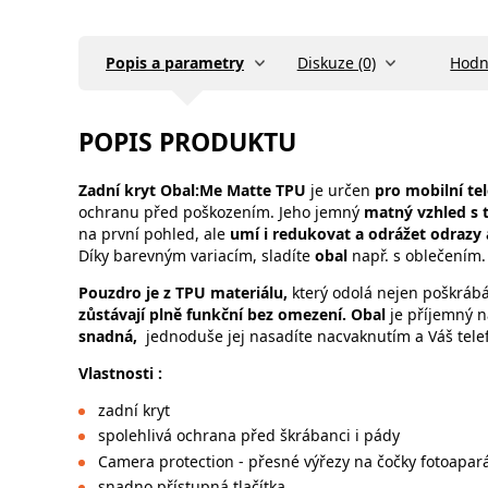
Popis a parametry
Diskuze (0)
Hodn
POPIS PRODUKTU
Zadní kryt
Obal:Me Matte TPU
je určen
pro mobilní te
ochranu před poškozením. Jeho jemný
matný vzhled s t
na první pohled, ale
umí i redukovat a odrážet odrazy 
Díky barevným variacím, sladíte
obal
např. s oblečením.
Pouzdro je z TPU materiálu,
který odolá nejen poškrábá
zůstávají plně funkční bez omezení. Obal
je příjemný n
snadná,
jednoduše jej nasadíte nacvaknutím a Váš telef
Vlastnosti :
zadní kryt
spolehlivá ochrana před škrábanci i pády
Camera protection - přesné výřezy na čočky fotoapar
snadno přístupná tlačítka