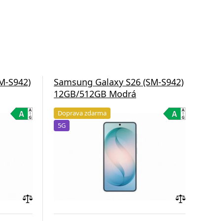
M-S942)
Samsung Galaxy S26 (SM-S942)
Sam
12GB/512GB Modrá
12G
Doprava zdarma
Do
5G
5G
Přidat
Přidat
do
do