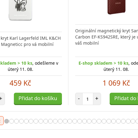
Originální magnetický kryt S
Carbon EF-KS942SRE, který je 
kryt Karl Lagerfeld IML K&CH
váš mobilní
 Magneticc pro vá mobilní
skladem > 10 ks
, odešleme v
E-shop skladem > 10 ks
, od
úterý 11. 08.
úterý 11. 08.
459 Kč
1 069 Kč
t položek
Počet položek
+
Přidat do košíku
-
+
Přidat do
e