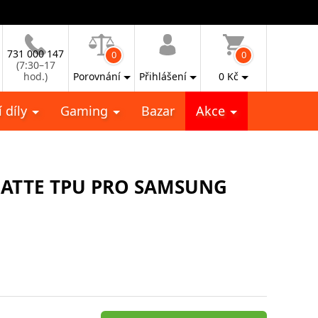
731 000 147
0
0
(7:30–17
hod.)
Porovnání
Přihlášení
0
Kč
 díly
Gaming
Bazar
Akce
MATTE TPU PRO SAMSUNG