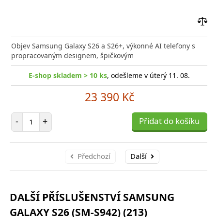
Přid
do
Objev Samsung Galaxy S26 a S26+, výkonné AI telefony s
poro
propracovaným designem, špičkovým
E-shop skladem > 10 ks
, odešleme v úterý 11. 08.
23 390 Kč
Počet položek
-
+
Přidat do košíku
Předchozí
Další
DALŠÍ PŘÍSLUŠENSTVÍ SAMSUNG
GALAXY S26 (SM-S942) (213)