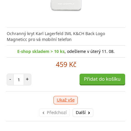
nabíječka Xiaomi s podporou rychlého nabíjení 33W
Síťová
ožní bleskurychle
Power D
Ochranný kryt Karl Lagerfeld IML K&CH Back Logo
Magneticc pro vá mobilní telefon
-shop skladem > 10 ks
E-shop skladem > 10 ks
, odešleme v úterý 11. 08.
, odešleme v úterý 11. 08.
309 Kč
459 Kč
očet položek
Počet položek
P
+
-
+
Přidat do košíku
Přidat do košíku
-
Ukaž vše
Předchozí
Další