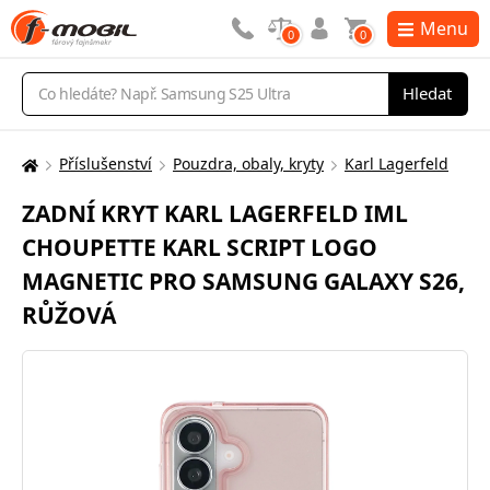
Menu
0
0
Vyhledávání
Hledat
Příslušenství
Pouzdra, obaly, kryty
Karl Lagerfeld
Zde
se
ZADNÍ KRYT KARL LAGERFELD IML
nacházíte:
CHOUPETTE KARL SCRIPT LOGO
MAGNETIC PRO SAMSUNG GALAXY S26,
RŮŽOVÁ