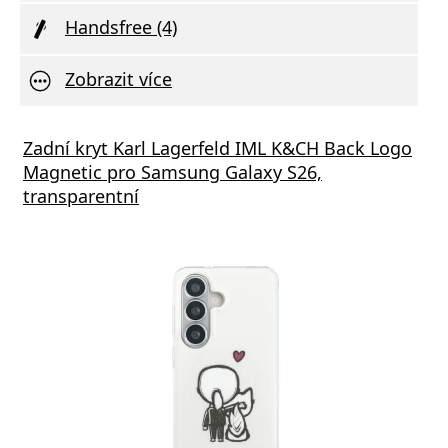
Handsfree (4)
Zobrazit více
vní Nabíječka Xiaomi MDY-11-EZ 3A 33W
Zadní kryt Karl Lagerfeld IML K&CH Back Logo
Síťov
Magnetic pro Samsung Galaxy S26,
výstu
transparentní