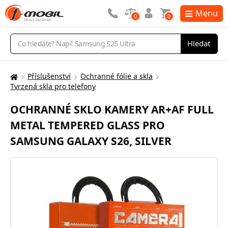
Menu
0
0
Vyhledávání
Hledat
Příslušenství
Ochranné fólie a skla
Zde
Tvrzená skla pro telefony
se
nacházíte:
OCHRANNÉ SKLO KAMERY AR+AF FULL
METAL TEMPERED GLASS PRO
SAMSUNG GALAXY S26, SILVER