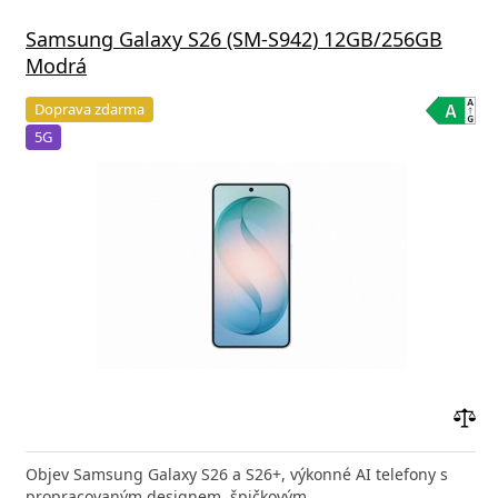
Samsung Galaxy S26 (SM-S942) 12GB/256GB
Modrá
Doprava zdarma
5G
Přid
do
Objev Samsung Galaxy S26 a S26+, výkonné AI telefony s
poro
propracovaným designem, špičkovým