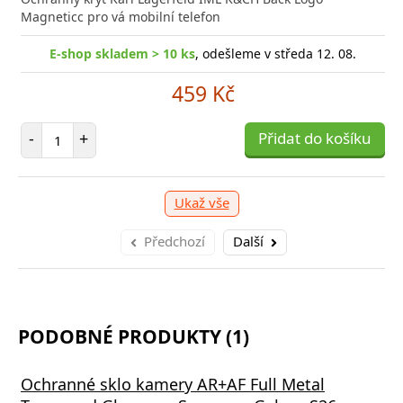
Magneticc pro vá mobilní telefon
shop skladem > 10 ks
E-shop skladem > 10 ks
, odešleme v středa 12. 08.
, odešleme v středa 12. 08.
329 Kč
459 Kč
očet položek
Počet položek
P
+
-
+
Přidat do košíku
Přidat do košíku
-
Ukaž vše
Předchozí
Další
PODOBNÉ PRODUKTY (1)
Ochranné sklo kamery AR+AF Full Metal