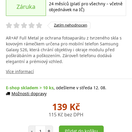
24 měsíců (platí pro všechny – včetně
Záruka
objednávek na IČ)
Zatím nehodnocen
AR+AF Full Metal je ochrana fotoaparátu z tvrzeného skla s
kovovým rámečkem určena pro mobilní telefon Samsung
Galaxy S26, která chrání objektivy i okraje modulu před
poškrábáním a poškozením. Zároveň telefonu dodává
elegantní a prémiový vzhled.
Více informací
E-shop skladem > 10 ks
, odešleme v středa 12. 08.
Možnosti dopravy
139 Kč
115 Kč bez DPH
Počet položek
-
+
Přidat do košíku