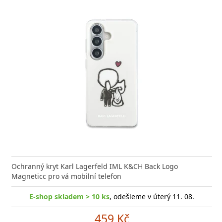
nabíječka Xiaomi s podporou rychlého nabíjení 33W
Síťová
ožní bleskurychle
Power D
Ochranný kryt Karl Lagerfeld IML K&CH Back Logo
Magneticc pro vá mobilní telefon
-shop skladem > 10 ks
E-shop skladem > 10 ks
, odešleme v úterý 11. 08.
, odešleme v úterý 11. 08.
329 Kč
459 Kč