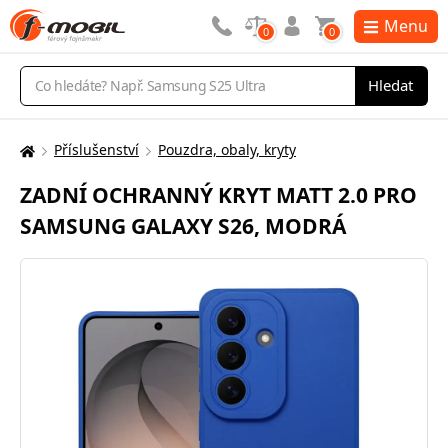
Menu
0
0
Vyhledávání
Hledat
Příslušenství
Pouzdra, obaly, kryty
Zde
se
ZADNÍ OCHRANNÝ KRYT MATT 2.0 PRO
nacházíte:
SAMSUNG GALAXY S26, MODRÁ