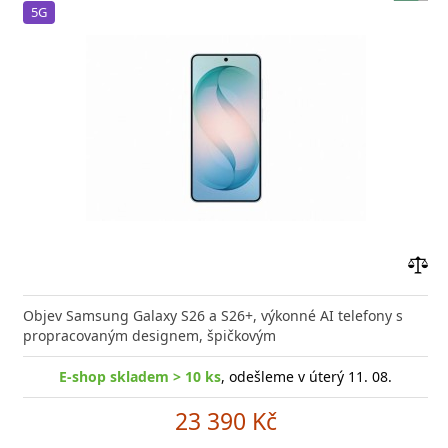
5G
Přid
do
Objev Samsung Galaxy S26 a S26+, výkonné AI telefony s
poro
propracovaným designem, špičkovým
E-shop skladem > 10 ks
, odešleme v úterý 11. 08.
23 390 Kč