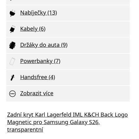
Nabíječky (13)
Kabely (6)
Držáky do auta (9)
Powerbanky (7)
Handsfree (4)
Zobrazit více
vní Nabíječka Xiaomi MDY-11-EZ 3A 33W
Zadní kryt Karl Lagerfeld IML K&CH Back Logo
Síťov
Magnetic pro Samsung Galaxy S26,
výstu
transparentní