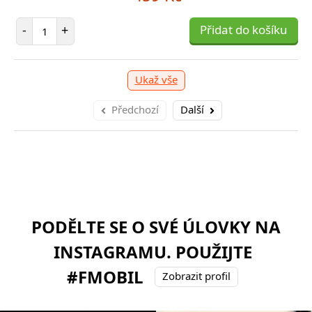
očet položek
Počet položek
P
+
-
+
Přidat do košíku
Přidat do košíku
-
Ukaž vše
Předchozí
Další
PODĚLTE SE O SVÉ ÚLOVKY NA
INSTAGRAMU. POUŽIJTE
#FMOBIL
Zobrazit profil