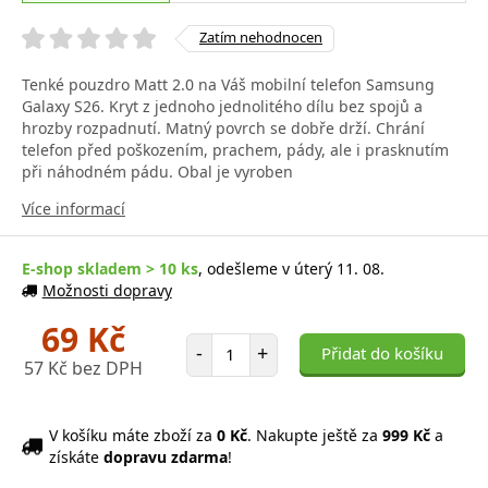
Zatím nehodnocen
Tenké pouzdro Matt 2.0 na Váš mobilní telefon Samsung
Galaxy S26. Kryt z jednoho jednolitého dílu bez spojů a
hrozby rozpadnutí. Matný povrch se dobře drží. Chrání
telefon před poškozením, prachem, pády, ale i prasknutím
při náhodném pádu. Obal je vyroben
Více informací
E-shop skladem > 10 ks
, odešleme v úterý 11. 08.
Možnosti dopravy
69 Kč
Počet položek
-
+
Přidat do košíku
57 Kč bez DPH
V košíku máte zboží za
0 Kč
. Nakupte ještě za
999 Kč
a
získáte
dopravu zdarma
!