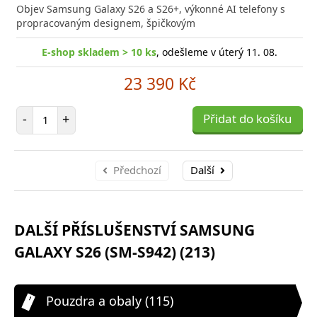
do
Objev Samsung Galaxy S26 a S26+, výkonné AI telefony s
poro
propracovaným designem, špičkovým
E-shop skladem > 10 ks
, odešleme v úterý 11. 08.
23 390 Kč
Počet položek
-
+
Přidat do košíku
Předchozí
Další
DALŠÍ PŘÍSLUŠENSTVÍ SAMSUNG
GALAXY S26 (SM-S942) (213)
Pouzdra a obaly (115)