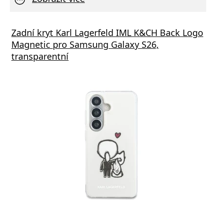
vní Nabíječka Xiaomi MDY-11-EZ 3A 33W
Zadní kryt Karl Lagerfeld IML K&CH Back Logo
Síťov
Magnetic pro Samsung Galaxy S26,
výstu
transparentní