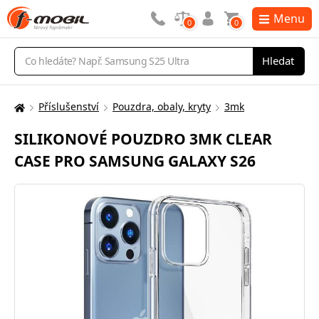
Menu
0
0
Vyhledávání
Hledat
Příslušenství
Pouzdra, obaly, kryty
3mk
Zde
se
SILIKONOVÉ POUZDRO 3MK CLEAR
nacházíte:
CASE PRO SAMSUNG GALAXY S26