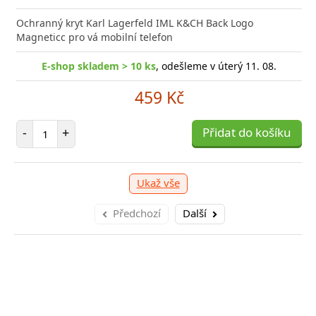
nabíječka Xiaomi s podporou rychlého nabíjení 33W
Síťová
ožní bleskurychle
Power D
Ochranný kryt Karl Lagerfeld IML K&CH Back Logo
Magneticc pro vá mobilní telefon
-shop skladem > 10 ks
E-shop skladem > 10 ks
, odešleme v úterý 11. 08.
, odešleme v úterý 11. 08.
329 Kč
459 Kč
očet položek
Počet položek
P
+
-
+
Přidat do košíku
Přidat do košíku
-
Ukaž vše
Předchozí
Další