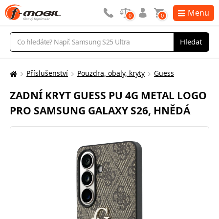
Menu
0
0
Vyhledávání
Hledat
Příslušenství
Pouzdra, obaly, kryty
Guess
Zde
se
ZADNÍ KRYT GUESS PU 4G METAL LOGO
nacházíte:
PRO SAMSUNG GALAXY S26, HNĚDÁ