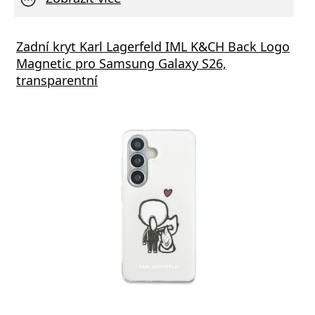
vní Nabíječka Xiaomi MDY-11-EZ 3A 33W
Zadní kryt Karl Lagerfeld IML K&CH Back Logo
Síťov
Magnetic pro Samsung Galaxy S26,
výstu
transparentní