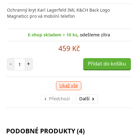
nabíječka Xiaomi s podporou rychlého nabíjení 33W
Síťová
ožní bleskurychle
Power D
Ochranný kryt Karl Lagerfeld IML K&CH Back Logo
Magneticc pro vá mobilní telefon
E-shop skladem > 10 ks
E-shop skladem > 10 ks
, odešleme zítra
, odešleme zítra
309 Kč
459 Kč
očet položek
Počet položek
P
+
-
+
Přidat do košíku
Přidat do košíku
-
Ukaž vše
Předchozí
Další
PODOBNÉ PRODUKTY (4)