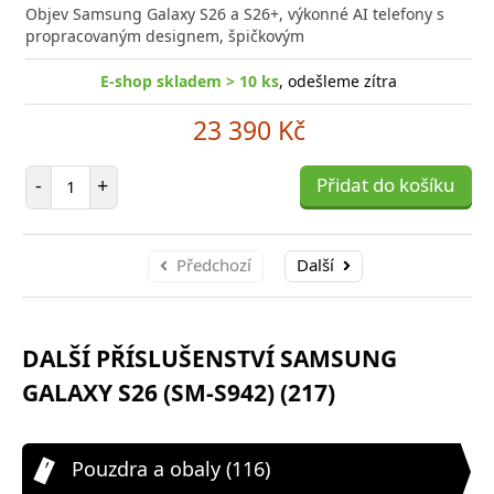
do
Objev Samsung Galaxy S26 a S26+, výkonné AI telefony s
poro
propracovaným designem, špičkovým
E-shop skladem > 10 ks
, odešleme zítra
23 390 Kč
Počet položek
-
+
Přidat do košíku
Předchozí
Další
DALŠÍ PŘÍSLUŠENSTVÍ SAMSUNG
GALAXY S26 (SM-S942) (217)
Pouzdra a obaly (116)