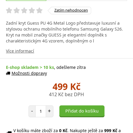
Zatím nehodnocen
Zadní kryt Guess PU 4G Metal Logo představuje luxusní a
stylovou ochranu mobilního telefonu Samsung Galaxy S26.
Kryt na mobil značky GUESS je elegantní doplněk s
charakteristickým 4G vzorem, doplněným o l
Více informací
E-shop skladem > 10 ks
, odešleme zítra
Možnosti dopravy
499 Kč
412 Kč bez DPH
Počet položek
-
+
Přidat do košíku
V košíku máte zboží za
0 Kč
. Nakupte ještě za
999 Kč
a