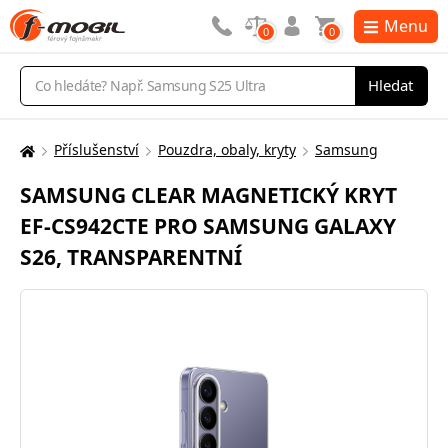
Menu
0
0
Vyhledávání
Hledat
Příslušenství
Pouzdra, obaly, kryty
Samsung
Zde
se
SAMSUNG CLEAR MAGNETICKÝ KRYT
nacházíte:
EF-CS942CTE PRO SAMSUNG GALAXY
S26, TRANSPARENTNÍ