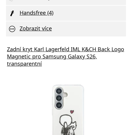
Handsfree (4)
Zobrazit více
vní Nabíječka Xiaomi MDY-11-EZ 3A 33W
Zadní kryt Karl Lagerfeld IML K&CH Back Logo
Síťov
Magnetic pro Samsung Galaxy S26,
výstu
transparentní