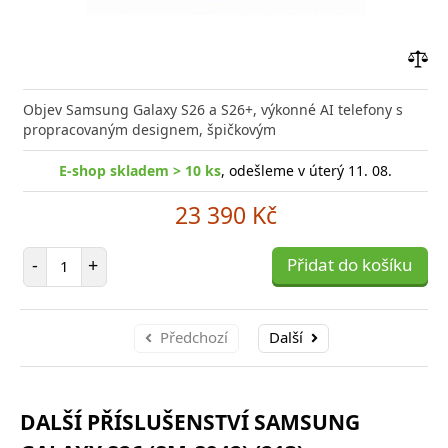
Přid
do
Objev Samsung Galaxy S26 a S26+, výkonné AI telefony s
poro
propracovaným designem, špičkovým
E-shop skladem > 10 ks
, odešleme v úterý 11. 08.
23 390 Kč
Počet položek
-
+
Přidat do košíku
Předchozí
Další
DALŠÍ PŘÍSLUŠENSTVÍ SAMSUNG