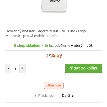
nabíječka Xiaomi s podporou rychlého nabíjení 33W
Síťová
ožní bleskurychle
Power D
Ochranný kryt Karl Lagerfeld IML K&CH Back Logo
Magneticc pro vá mobilní telefon
-shop skladem > 10 ks
E-shop skladem > 10 ks
, odešleme v úterý 11. 08.
, odešleme v úterý 11. 08.
329 Kč
459 Kč
očet položek
Počet položek
P
+
-
+
Přidat do košíku
Přidat do košíku
-
Ukaž vše
Předchozí
Další