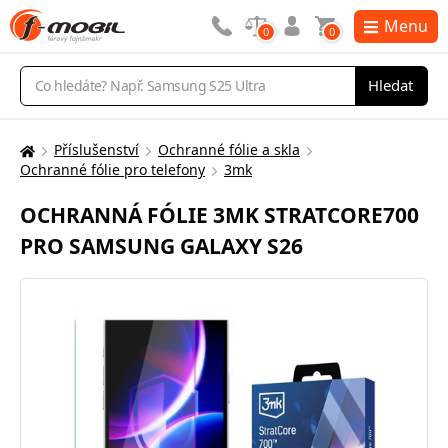
Menu
0
0
Vyhledávání
Hledat
Příslušenství
Ochranné fólie a skla
Zde
Ochranné fólie pro telefony
3mk
se
nacházíte:
OCHRANNÁ FÓLIE 3MK STRATCORE700
PRO SAMSUNG GALAXY S26