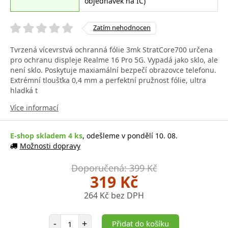
objednávek na IČ)
Zatím nehodnocen
Tvrzená vícevrstvá ochranná fólie 3mk StratCore700 určena
pro ochranu displeje Realme 16 Pro 5G. Vypadá jako sklo, ale
není sklo. Poskytuje maxiamální bezpečí obrazovce telefonu.
Extrémní tloušťka 0,4 mm a perfektní pružnost fólie, ultra
hladká t
Více informací
E-shop skladem 4 ks
, odešleme v pondělí 10. 08.
Možnosti dopravy
Doporučená: 399 Kč
319 Kč
264 Kč bez DPH
Počet položek
-
+
Přidat do košíku