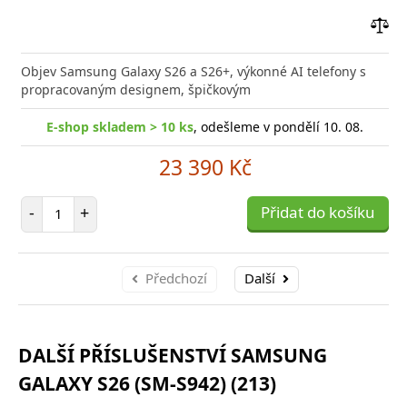
Přid
do
Objev Samsung Galaxy S26 a S26+, výkonné AI telefony s
poro
propracovaným designem, špičkovým
E-shop skladem > 10 ks
, odešleme v pondělí 10. 08.
23 390 Kč
Počet položek
-
+
Přidat do košíku
Předchozí
Další
DALŠÍ PŘÍSLUŠENSTVÍ SAMSUNG
GALAXY S26 (SM-S942) (213)