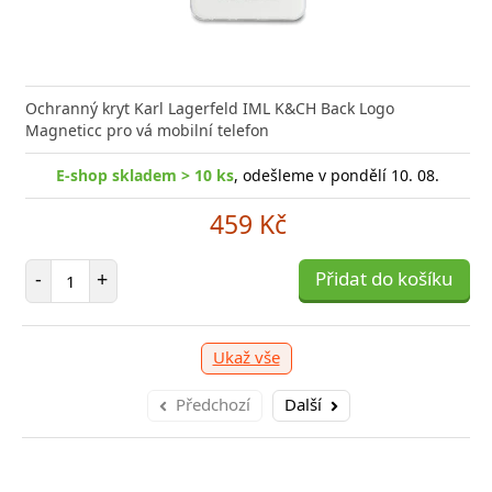
nabíječka Xiaomi s podporou rychlého nabíjení 33W
Síťová
ožní bleskurychle
Power D
Ochranný kryt Karl Lagerfeld IML K&CH Back Logo
Magneticc pro vá mobilní telefon
shop skladem > 10 ks
E-shop skladem > 10 ks
, odešleme v pondělí 10. 08.
, odešleme v pondělí 10. 08.
E
309 Kč
459 Kč
očet položek
Počet položek
P
+
-
+
Přidat do košíku
Přidat do košíku
-
Ukaž vše
Předchozí
Další