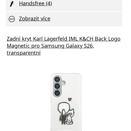
Handsfree (4)
Zobrazit více
vní Nabíječka Xiaomi MDY-11-EZ 3A 33W
Zadní kryt Karl Lagerfeld IML K&CH Back Logo
Síťov
Magnetic pro Samsung Galaxy S26,
výstu
transparentní