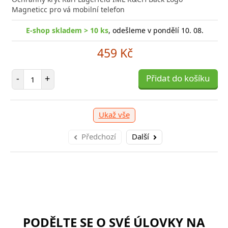
Magneticc pro vá mobilní telefon
shop skladem > 10 ks
E-shop skladem > 10 ks
, odešleme v pondělí 10. 08.
, odešleme v pondělí 10. 08.
E
309 Kč
459 Kč
očet položek
Počet položek
P
+
-
+
Přidat do košíku
Přidat do košíku
-
Ukaž vše
Předchozí
Další
PODĚLTE SE O SVÉ ÚLOVKY NA