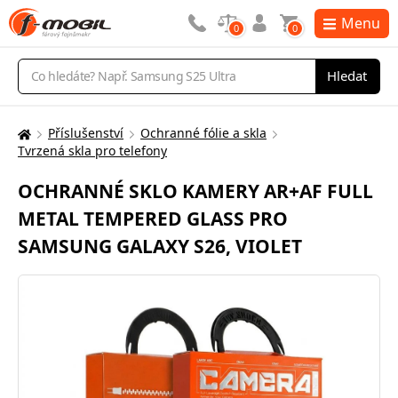
Menu
0
0
Vyhledávání
Hledat
Příslušenství
Ochranné fólie a skla
Zde
Tvrzená skla pro telefony
se
nacházíte:
OCHRANNÉ SKLO KAMERY AR+AF FULL
METAL TEMPERED GLASS PRO
SAMSUNG GALAXY S26, VIOLET