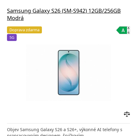
Samsung Galaxy S26 (SM-S942) 12GB/256GB
Modrá
Doprava zdarma
5G
Přid
do
Objev Samsung Galaxy S26 a S26+, výkonné AI telefony s
poro
propracovaným designem, špičkovým