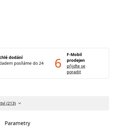
F-Mobil
chlé dodání
6
prodejen
kladem posíláme do 24
přijďte se
poradit
tví (213)
Parametry