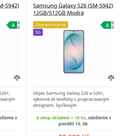
M-S942)
Samsung Galaxy S26 (SM-S942)
Sam
12GB/512GB Modrá
12G
Doprava zdarma
Do
5G
5G
Přidat
Přidat
do
do
S26+,
Objev Samsung Galaxy S26 a S26+,
Obj
porovnání
porovnání
covaným
výkonné AI telefony s propracovaným
výko
designem, špičkovým
des
ešleme v
E-shop skladem > 10 ks
, odešleme v
E-
pondělí 10. 08.