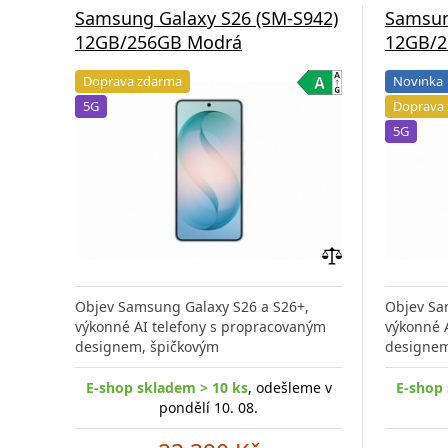
Samsung Galaxy S26 (SM-S942)
Samsun
12GB/256GB Modrá
12GB/2
Doprava zdarma
Novinka
5G
Doprava
5G
Přidat
do
Objev Samsung Galaxy S26 a S26+,
Objev Sa
porovnání
výkonné AI telefony s propracovaným
výkonné 
designem, špičkovým
designem
E-shop skladem > 10 ks
, odešleme v
E-shop 
pondělí 10. 08.