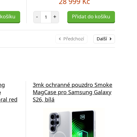
28 999 Kč
Počet položek
 košíku
-
+
Přidat do košíku
-
Předchozí
Další
ng
3mk ochranné pouzdro Smoke
3m
o
MagCase pro Samsung Galaxy
Ma
ral red
S26, bílá
S26