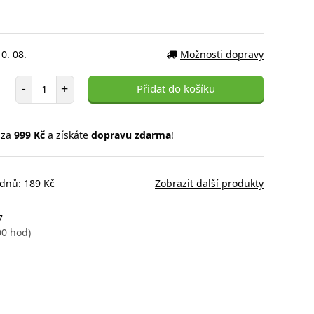
0. 08.
Možnosti dopravy
Počet položek
-
+
Přidat do košíku
 za
999 Kč
a získáte
dopravu zdarma
!
 dnů: 189 Kč
Zobrazit další produkty
7
00 hod)