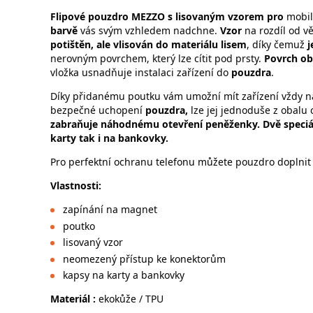
Flipové
pouzdro
MEZZO
s lisovaným vzorem pro
mobil
barvě
vás svým vzhledem nadchne.
Vzor
na rozdíl od v
potištěn, ale vlisován do materiálu lisem
, díky čemuž
j
nerovným povrchem, který lze cítit pod prsty.
Povrch ob
vložka usnadňuje instalaci zařízení do
pouzdra
.
Díky přidanému poutku vám umožní mít zařízení vždy n
bezpečné uchopení
pouzdra,
lze jej jednoduše z obalu 
zabraňuje náhodnému otevření peněženky. Dvě speciá
karty tak i na bankovky.
Pro perfektní ochranu telefonu můžete pouzdro doplnit
Vlastnosti:
zapínání na magnet
poutko
lisovaný vzor
neomezený přístup ke konekt
kapsy na karty a bankovky
Materiál :
ekokůže / TPU