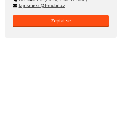
fajnsmekri@f-mobil.cz
Zeptat se