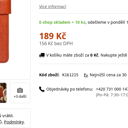
Více informací
E-shop skladem > 10 ks
, odešleme v pondělí 1
189 Kč
156 Kč bez DPH
V košíku máte zboží za
0 Kč
. Nakupte ještě
Kód zboží:
Nejnižší cena za 30
K161215
Objednávky po telefonu:
+420 731 000 14
(Po–Pá: 7:30–17:
+3 další
vrátit.
ů.
Podmínky
.