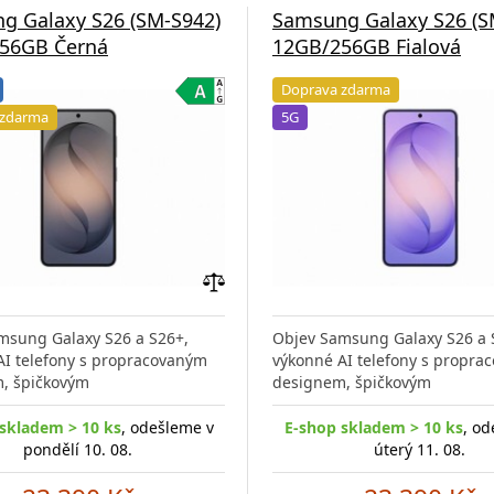
g Galaxy S26 (SM-S942)
Samsung Galaxy S26 (S
56GB Černá
12GB/256GB Fialová
Doprava zdarma
 zdarma
5G
Přidat
do
msung Galaxy S26 a S26+,
Objev Samsung Galaxy S26 a 
porovnání
AI telefony s propracovaným
výkonné AI telefony s propra
, špičkovým
designem, špičkovým
skladem > 10 ks
, odešleme v
E-shop skladem > 10 ks
, od
pondělí 10. 08.
úterý 11. 08.