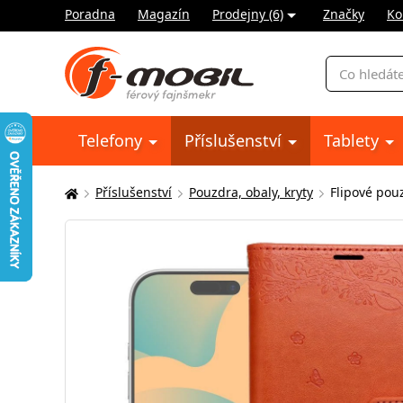
Poradna
Magazín
Prodejny (6)
Značky
Ko
Vyhledávání
Telefony
Příslušenství
Tablety
Příslušenství
Pouzdra, obaly, kryty
Flipové pou
Zde
se
nacházíte: