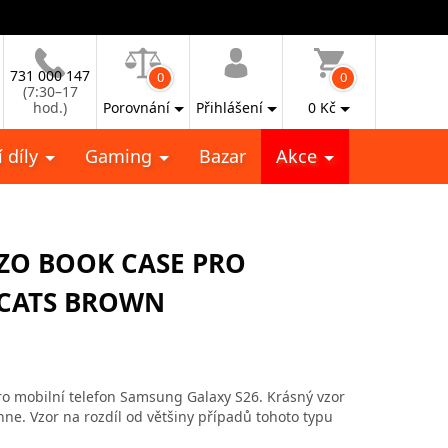
731 000 147
0
0
(7:30–17
hod.)
Porovnání
Přihlášení
0
Kč
 díly
Gaming
Bazar
Akce
ZO BOOK CASE PRO
 CATS BROWN
o mobilní telefon Samsung Galaxy S26. Krásný vzor
e. Vzor na rozdíl od většiny případů tohoto typu