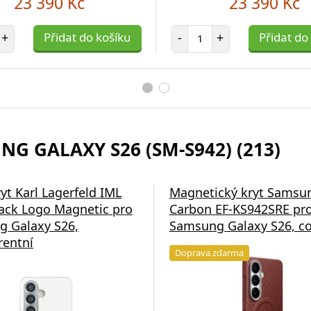
23 390 Kč
23 390 Kč
et položek
Počet položek
+
Přidat do košíku
-
+
Přidat do
G GALAXY S26 (SM-S942) (213)
yt Karl Lagerfeld IML
Magnetický kryt Samsu
ck Logo Magnetic pro
Carbon EF-KS942SRE pr
 Galaxy S26,
Samsung Galaxy S26, co
rentní
Doprava zdarma