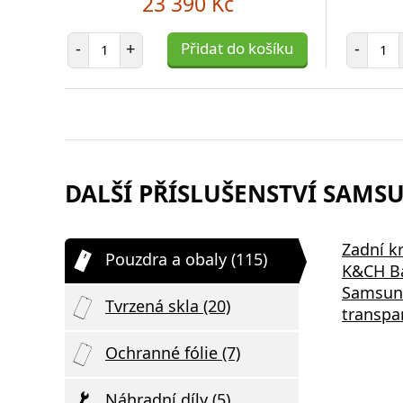
23 390 Kč
Počet položek
Poč
-
+
Přidat do košíku
-
DALŠÍ PŘÍSLUŠENSTVÍ SAMSUN
Zadní kr
Pouzdra a obaly (115)
K&CH Ba
Samsung
Tvrzená skla (20)
transpa
Ochranné fólie (7)
Náhradní díly (5)