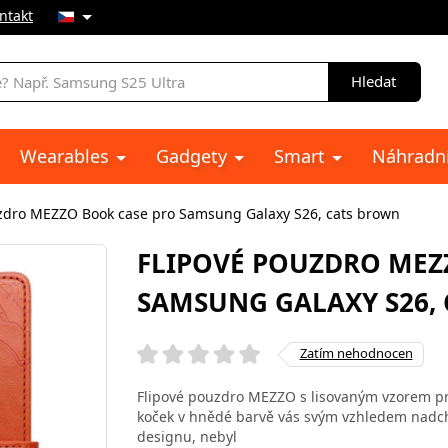
ntakt
Hledat
Wearables
Gadgety
Smart
Náhradní
zdro MEZZO Book case pro Samsung Galaxy S26, cats brown
FLIPOVÉ POUZDRO MEZ
SAMSUNG GALAXY S26,
Zatím nehodnocen
Flipové pouzdro MEZZO s lisovaným vzorem pr
koček v hnědé barvě vás svým vzhledem nadchn
designu, nebyl