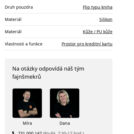
Druh pouzdra
Flip typu kniha
Materiál
Silikon
Materiál
Kůže / PU kůže
Vlastnosti a funkce
Prostor pro kreditní kartu
Na otázky odpovídá náš tým
fajnšmekrů
Míra
Dana
731 000 147
(Po-Pá, 7:30-17 hod.)