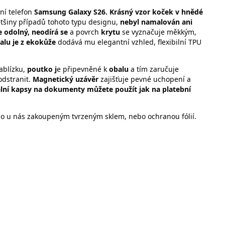
ní telefon
Samsung Galaxy S26. Krásný vzor koček v hnědé
ětšiny případů tohoto typu designu,
nebyl namalován ani
e odolný, neodírá se
a povrch
krytu
se vyznačuje měkkým,
alu je z ekokůže
dodává mu elegantní vzhled, flexibilní TPU
ablízku,
poutko j
e připevněné k
obalu
a tím zaručuje
odstranit.
Magnetický uzávěr
zajišťuje pevné uchopení a
lní kapsy na dokumenty můžete použít jak na platební
 o u nás zakoupeným tvrzeným sklem, nebo ochranou fólií.
orům