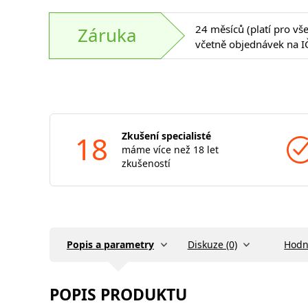
24 měsíců (platí pro vš
Záruka
včetně objednávek na I
18
Zkušení specialisté
máme více než 18 let
zkušeností
Popis a parametry
Diskuze (0)
Hodn
POPIS PRODUKTU