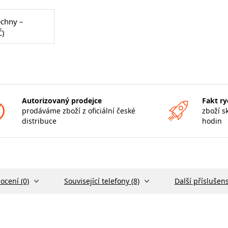
echny –
Č)
Autorizovaný prodejce
Fakt ry
prodáváme zboží z oficiální české
zboží s
distribuce
hodin
ocení (0)
Související telefony (8)
Další příslušens