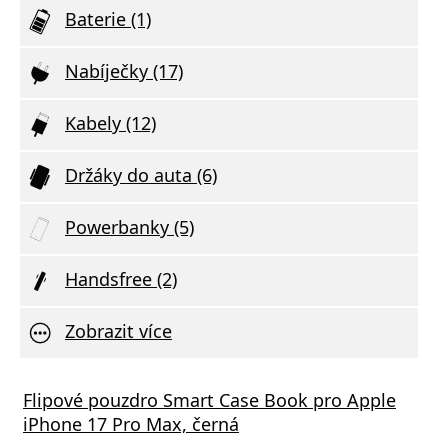
Baterie (1)
Nabíječky (17)
Kabely (12)
Držáky do auta (6)
Powerbanky (5)
Handsfree (2)
Zobrazit více
á nabíječka FIXED s 2xUSB výstupem, 17W
Flipové pouzdro Smart Case Book pro Apple
Aliga
 Rapid Charge, bílá
iPhone 17 Pro Max, černá
Deliv