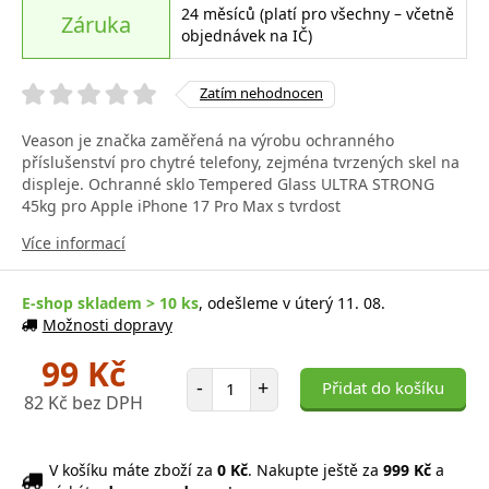
24 měsíců (platí pro všechny – včetně
Záruka
objednávek na IČ)
Zatím nehodnocen
Veason je značka zaměřená na výrobu ochranného
příslušenství pro chytré telefony, zejména tvrzených skel na
displeje. Ochranné sklo Tempered Glass ULTRA STRONG
45kg pro Apple iPhone 17 Pro Max s tvrdost
Více informací
E-shop skladem > 10 ks
, odešleme v úterý 11. 08.
Možnosti dopravy
99 Kč
Počet položek
-
+
Přidat do košíku
82 Kč bez DPH
V košíku máte zboží za
0 Kč
. Nakupte ještě za
999 Kč
a