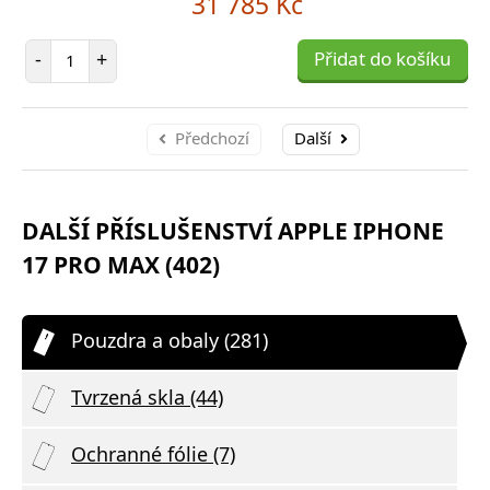
31 785 Kč
Počet položek
-
+
Přidat do košíku
Předchozí
Další
DALŠÍ PŘÍSLUŠENSTVÍ APPLE IPHONE
17 PRO MAX (402)
Pouzdra a obaly (281)
Tvrzená skla (44)
Ochranné fólie (7)