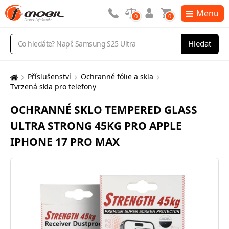
Menu
0
0
Vyhledávání
Hledat
Příslušenství
Ochranné fólie a skla
Zde
Tvrzená skla pro telefony
se
nacházíte:
OCHRANNÉ SKLO TEMPERED GLASS
ULTRA STRONG 45KG PRO APPLE
IPHONE 17 PRO MAX