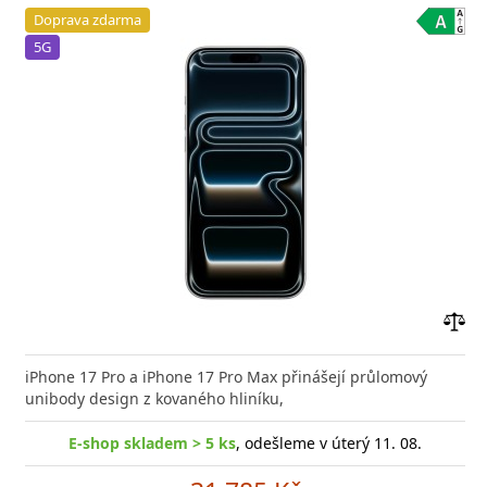
Doprava zdarma
5G
Přid
do
iPhone 17 Pro a iPhone 17 Pro Max přinášejí průlomový
poro
unibody design z kovaného hliníku,
E-shop skladem > 5 ks
, odešleme v úterý 11. 08.