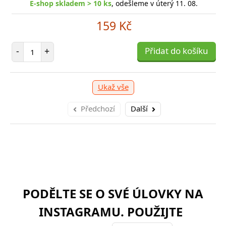
E-shop skladem > 10 ks
, odešleme v úterý 11. 08.
249 Kč
159 Kč
očet položek
P
+
Počet položek
Přidat do košíku
-
-
+
Přidat do košíku
Ukaž vše
Předchozí
Další
PODĚLTE SE O SVÉ ÚLOVKY NA
INSTAGRAMU. POUŽIJTE