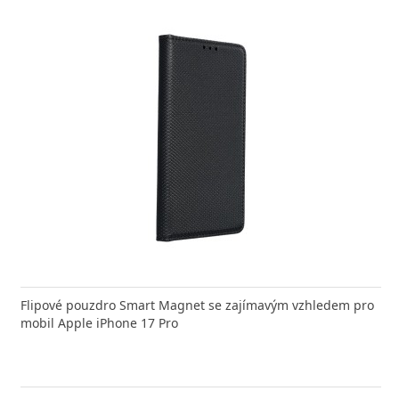
nabíječka FIXED zajistí rychlé a bezpečné nabíjení
Flipové pouzdro Smart Magnet se zajímavým vzhledem pro
Výkonná
 moderního smartphonu,
mobil Apple iPhone 17 Pro
Aligato
-shop skladem > 10 ks
, odešleme v úterý 11. 08.
E