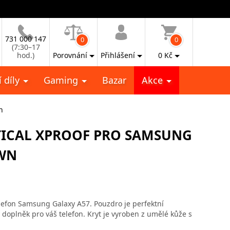
731 000 147
0
0
(7:30–17
hod.)
Porovnání
Přihlášení
0
Kč
 díly
Gaming
Bazar
Akce
n
TICAL XPROOF PRO SAMSUNG
WN
elefon Samsung Galaxy A57. Pouzdro je perfektní
oplněk pro váš telefon. Kryt je vyroben z umělé kůže s