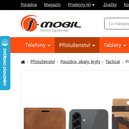
Poradna
Magazín
Prodejny (6)
Značky
Ko
Vyhledávání
Telefony
Příslušenství
Tablety
Příslušenství
Pouzdra, obaly, kryty
Tactical
F
Zde
se
nacházíte: