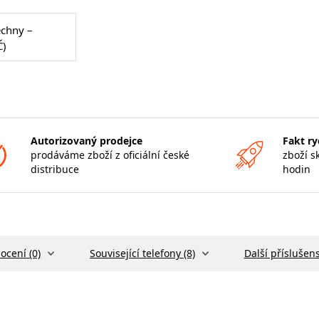
echny –
Č)
Autorizovaný prodejce
Fakt ry
prodáváme zboží z oficiální české
zboží s
distribuce
hodin
ocení (0)
Související telefony (8)
Další příslušens