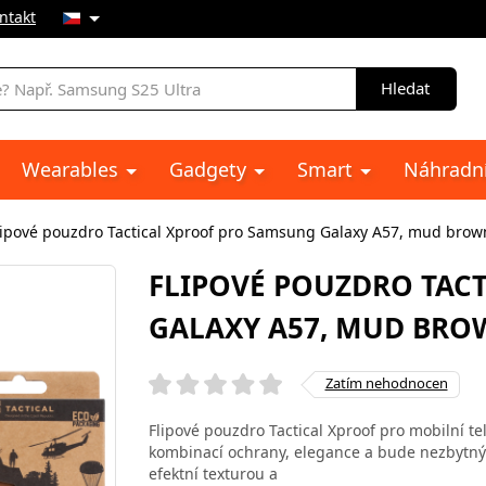
ntakt
Hledat
Wearables
Gadgety
Smart
Náhradní
lipové pouzdro Tactical Xproof pro Samsung Galaxy A57, mud brow
FLIPOVÉ POUZDRO TAC
GALAXY A57, MUD BRO
Zatím nehodnocen
Flipové pouzdro Tactical Xproof pro mobilní t
kombinací ochrany, elegance a bude nezbytný d
efektní texturou a