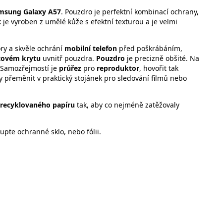
msung Galaxy A57
. Pouzdro je perfektní kombinací ochrany,
t
je vyroben z umělé kůže s efektní texturou a je velmi
ory a skvěle ochrání
mobilní telefon
před poškrábáním,
tovém krytu
uvnitř pouzdra.
Pouzdro
je precizně obšité. Na
 Samozřejmostí je
průřez
pro
reproduktor
, hovořit tak
y přeměnit v praktický stojánek pro sledování filmů nebo
 recyklovaného papíru
tak, aby co nejméně zatěžovaly
pte ochranné sklo, nebo fólii.