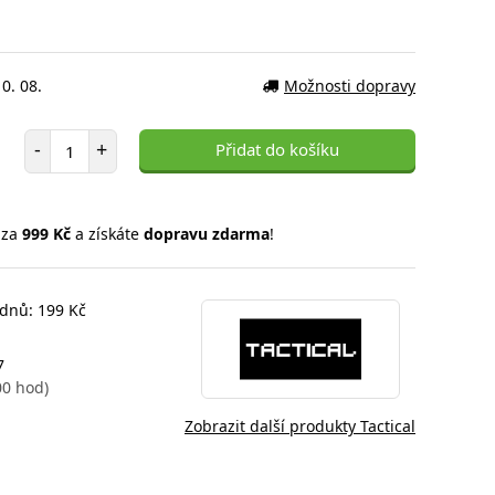
0. 08.
Možnosti dopravy
Počet položek
-
+
Přidat do košíku
 za
999 Kč
a získáte
dopravu zdarma
!
 dnů: 199 Kč
7
00 hod)
Zobrazit další produkty Tactical