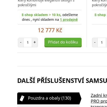
který kombinuje elegantní design s
který kom
pokročilými
pokročilý
E-shop skladem > 10 ks
, odešleme
E-shop 
dnes , nyní skladem na
1 prodejně
12 777 Kč
Počet položek
Poč
-
+
Přidat do košíku
-
DALŠÍ PŘÍSLUŠENSTVÍ SAMSU
Zadní k
Pouzdra a obaly (130)
PRO pro
transpa