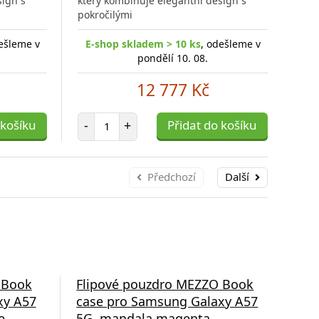
sign s
který kombinuje elegantní design s
kter
pokročilými
pokr
ešleme v
E-shop skladem > 10 ks
, odešleme v
E-
pondělí 10. 08.
12 777 Kč
Počet položek
 košíku
-
+
Přidat do košíku
-
Předchozí
Další
 Book
Flipové pouzdro MEZZO Book
Fli
xy A57
case pro Samsung Galaxy A57
cas
e
5G, mandala magenta
5G,