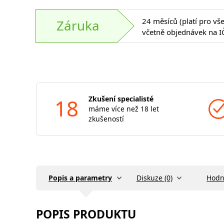
24 měsíců (platí pro vš
Záruka
včetně objednávek na I
18
Zkušení specialisté
máme více než 18 let
zkušeností
Popis a parametry
Diskuze (0)
Hodn
POPIS PRODUKTU