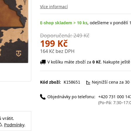
Více informací
E-shop skladem > 10 ks
, odešleme v pondělí 1
Doporučená: 249 Kč
199 Kč
164 Kč bez DPH
V košíku máte zboží za
0 Kč
. Nakupte ještě
Kód zboží:
Nejnižší cena za 30
K158651
Objednávky po telefonu:
+420 731 000 14
(Po–Pá: 7:30–17:
vrátit.
ů.
Podmínky
.