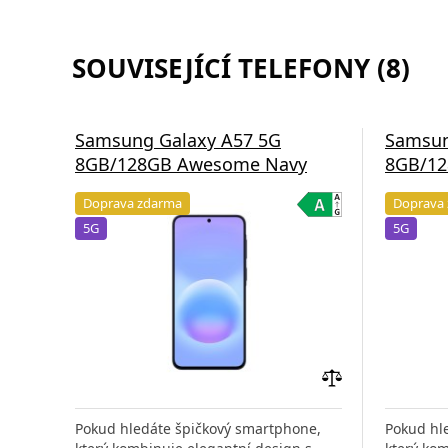
SOUVISEJÍCÍ TELEFONY (8)
Samsung Galaxy A57 5G
Samsun
8GB/128GB Awesome Navy
8GB/12
Doprava zdarma
Doprava
5G
5G
Přidat
do
Pokud hledáte špičkový smartphone,
Pokud hl
porovnání