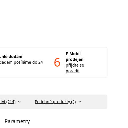
F-Mobil
chlé dodání
6
prodejen
kladem posíláme do 24
přijďte se
poradit
tví (214)
Podobné produkty (2)
Parametry