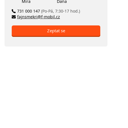
Míra
Dana
731 000 147
(Po-Pá, 7:30-17 hod.)
fajnsmekri@f-mobil.cz
Zeptat se