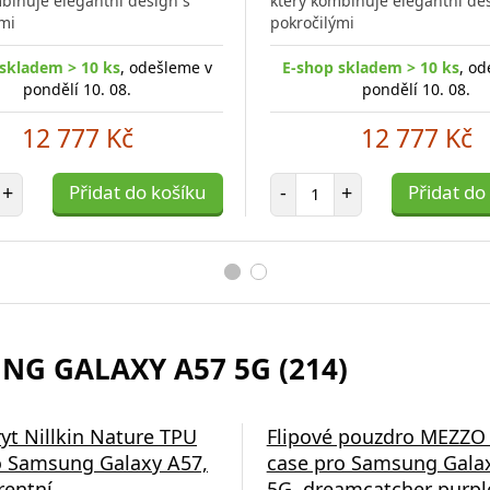
binuje elegantní design s
který kombinuje elegantní de
mi
pokročilými
skladem > 10 ks
, odešleme v
E-shop skladem > 10 ks
, od
pondělí 10. 08.
pondělí 10. 08.
12 777 Kč
12 777 Kč
et položek
Počet položek
+
Přidat do košíku
-
+
Přidat do
NG GALAXY A57 5G (214)
ryt Nillkin Nature TPU
Flipové pouzdro MEZZO
 Samsung Galaxy A57,
case pro Samsung Gala
rentní
5G, dreamcatcher purpl