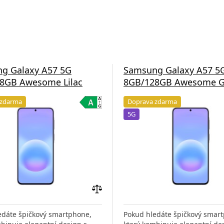
g Galaxy A57 5G
Samsung Galaxy A57 5
8GB Awesome Lilac
8GB/128GB Awesome G
 zdarma
Doprava zdarma
5G
Přidat
do
edáte špičkový smartphone,
Pokud hledáte špičkový smar
porovnání