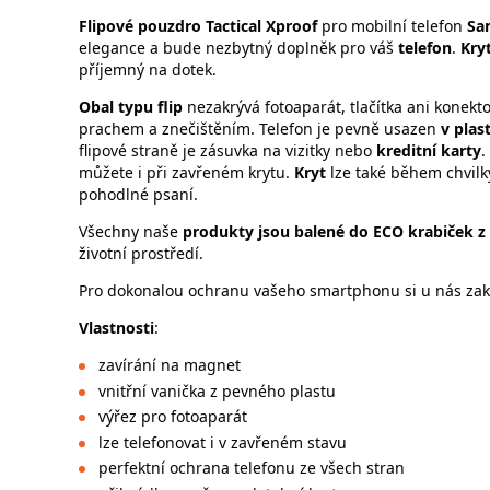
Flipové pouzdro
Tactical Xproof
pro mobilní telefon
Sa
elegance a bude nezbytný doplněk pro váš
telefon
.
Kry
příjemný na dotek.
Obal typu flip
nezakrývá fotoaparát, tlačítka ani konekt
prachem a znečištěním. Telefon je pevně usazen
v plas
flipové straně je zásuvka na vizitky nebo
kreditní karty
.
můžete i při zavřeném krytu.
Kryt
lze také během chvilk
pohodlné psaní.
Všechny naše
produkty jsou balené do ECO krabiček z
životní prostředí.
Pro dokonalou ochranu vašeho smartphonu si u nás zaku
Vlastnosti
:
zavírání na magnet
vnitřní vanička z pevného plastu
výřez pro fotoaparát
lze telefonovat i v zavřeném stavu
perfektní ochrana telefonu ze všech stran