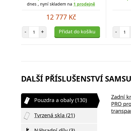
dnes , nyní skladem na
1 prodejně
12 777 Kč
Počet položek
Poč
-
+
Přidat do košíku
-
DALŠÍ PŘÍSLUŠENSTVÍ SAMSU
Zadní k
Pouzdra a obaly (130)
PRO pro
transpa
Tvrzená skla (21)
Náhradní díly (3)