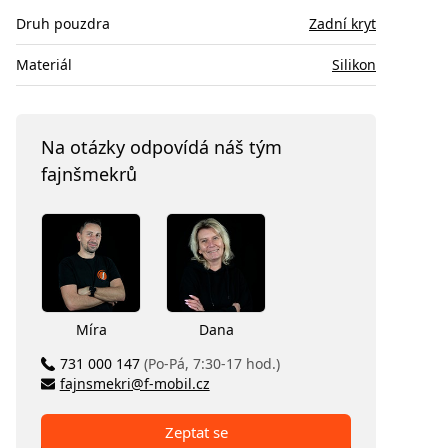
Druh pouzdra
Zadní kryt
Materiál
Silikon
Na otázky odpovídá náš tým
fajnšmekrů
Míra
Dana
731 000 147
(Po-Pá, 7:30-17 hod.)
fajnsmekri@f-mobil.cz
Zeptat se