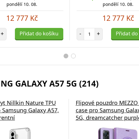
pondělí 10. 08.
pondělí 10. 08.
12 777 Kč
12 777 Kč
et položek
Počet položek
+
Přidat do košíku
-
+
Přidat do
NG GALAXY A57 5G (214)
ryt Nillkin Nature TPU
Flipové pouzdro MEZZO
 Samsung Galaxy A57,
case pro Samsung Gala
rentní
5G, dreamcatcher purpl