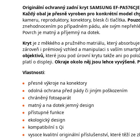
Originální ochranný zadní kryt SAMSUNG EF-PA576CJE
Každý obal je přesně vyroben pro konkrétní model ch
kameru, reproduktory, konektory, blesk či tlačítka
. Pouz
znehodnocením po případném pádu, ale svým nepřehl
Povrch je matný a příjemný na dotek.
Kryt
je z měkkého a pružného matriálu, který absorbuje
zároveň i prémiový vzhled a manipulaci s vaším smar
objektivů,
které jsou pod úrovní krytu takže ani po polo
platí o displeji.
Okraje okolo něj jsou lehce vyvýšené. 
Vlastnosti
:
přesné výkroje na konektory
odolná ochrana před pády či jiným poškozením
chráněný fotoaparát
matný a na dotek jemný design
přístupné funkce
ekologický design
kompatibilní s Qi
vysoce kvalitní originální příslušenství, které těží ze