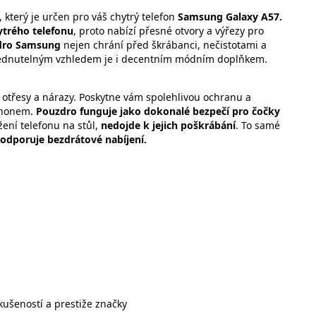
, který je určen pro váš chytrý telefon
Samsung Galaxy A57.
ytrého telefonu
, proto nabízí přesné otvory a výřezy pro
dro
Samsung
nejen chrání před škrábanci, nečistotami a
édnutelným vzhledem je i decentním módním doplňkem.
 otřesy a nárazy. Poskytne vám spolehlivou ochranu a
tphonem.
Pouzdro funguje jako dokonalé bezpečí pro čočky
žení telefonu na stůl,
nedojde k jejich poškrábání
. To samé
Podporuje bezdrátové nabíjení.
 zkušeností a prestiže značky