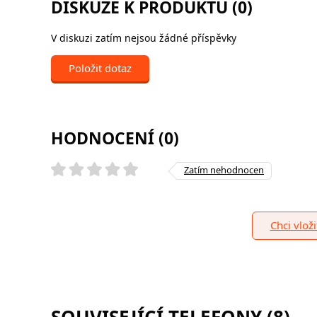
DISKUZE K PRODUKTU (0)
V diskuzi zatím nejsou žádné příspěvky
Položit dotaz
HODNOCENÍ (0)
Zatím nehodnocen
Chci vlož