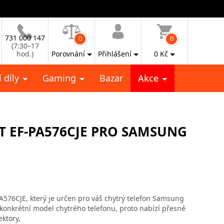
731 000 147
0
0
(7:30–17
hod.)
Porovnání
Přihlášení
0
Kč
 díly
Gaming
Bazar
Akce
T EF-PA576CJE PRO SAMSUNG
576CJE, který je určen pro váš chytrý telefon Samsung
konkrétní model chytrého telefonu, proto nabízí přesné
ktory,