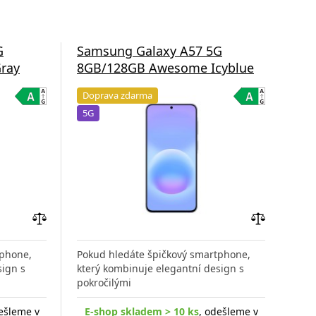
G
Samsung Galaxy A57 5G
Sa
ray
8GB/128GB Awesome Icyblue
8G
Doprava zdarma
Do
5G
5G
Přidat
Přidat
do
do
tphone,
Pokud hledáte špičkový smartphone,
Poku
porovnání
porovnání
sign s
který kombinuje elegantní design s
kter
pokročilými
pokr
ešleme v
E-shop skladem > 10 ks
, odešleme v
E-