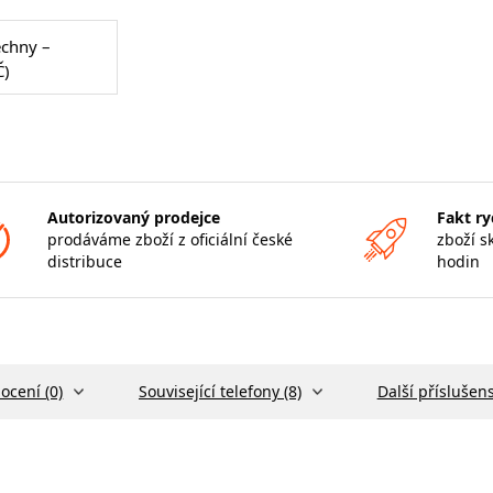
echny –
Č)
Autorizovaný prodejce
Fakt ry
prodáváme zboží z oficiální české
zboží s
distribuce
hodin
ocení (0)
Související telefony (8)
Další příslušens