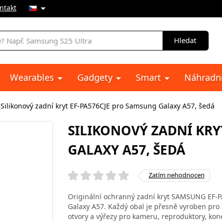
ntakt
Hledat
Wearables
Gadgety
Smart
Náhradní
Silikonový zadní kryt EF-PA576CJE pro Samsung Galaxy A57, šedá
SILIKONOVÝ ZADNÍ KRY
GALAXY A57, ŠEDÁ
Zatím nehodnocen
Originální ochranný zadní kryt SAMSUNG EF-PA
Galaxy A57. Každý obal je přesně vyroben pro 
otvory a výřezy pro kameru, reproduktory, kone