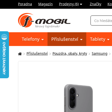
Poradna
Magazín
Prodejny (6)
Značky
Ko
Vyhledávání
Telefony
Příslušenství
Tablety
Příslušenství
Pouzdra, obaly, kryty
Samsung
Zde
se
nacházíte: