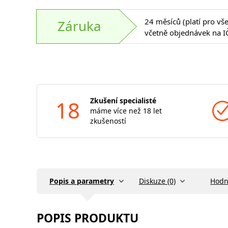
24 měsíců (platí pro vš
Záruka
včetně objednávek na I
18
Zkušení specialisté
máme více než 18 let
zkušeností
Popis a parametry
Diskuze (0)
Hodn
POPIS PRODUKTU