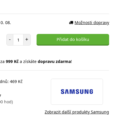
0. 08.
Možnosti dopravy
Počet položek
-
+
Přidat do košíku
 za
999 Kč
a získáte
dopravu zdarma
!
 dnů: 469 Kč
7
00 hod)
Zobrazit další produkty Samsung