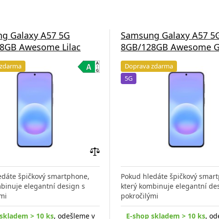
g Galaxy A57 5G
Samsung Galaxy A57 5
8GB Awesome Lilac
8GB/128GB Awesome G
 zdarma
Doprava zdarma
5G
Přidat
do
edáte špičkový smartphone,
Pokud hledáte špičkový smar
porovnání
binuje elegantní design s
který kombinuje elegantní de
mi
pokročilými
skladem > 10 ks
, odešleme v
E-shop skladem > 10 ks
, od