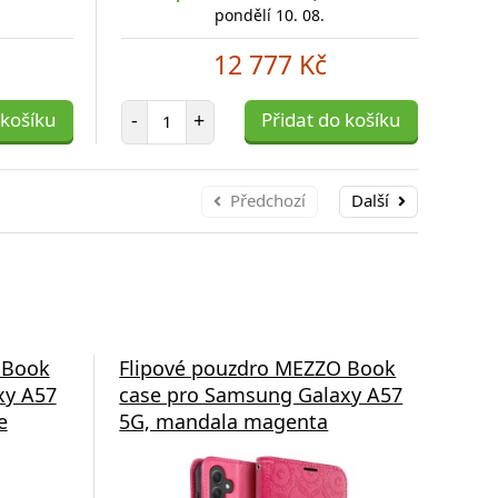
pondělí 10. 08.
12 777 Kč
Počet položek
 košíku
-
+
Přidat do košíku
-
Předchozí
Další
 Book
Flipové pouzdro MEZZO Book
Fli
xy A57
case pro Samsung Galaxy A57
cas
e
5G, mandala magenta
5G,