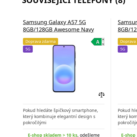
SOUVISEJÍCÍ TELEFONY (8)
Samsung Galaxy A57 5G
Samsun
8GB/128GB Awesome Navy
8GB/12
Doprava zdarma
Doprava
5G
5G
Přidat
do
Pokud hledáte špičkový smartphone,
Pokud hl
porovnání
který kombinuje elegantní design s
který kom
pokročilými
pokročilý
E-shop skladem > 10 ks
, odešleme
E-shop 