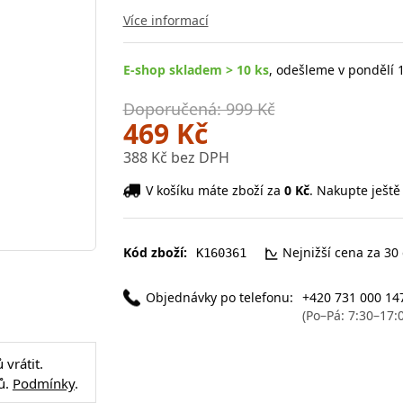
Více informací
E-shop skladem > 10 ks
, odešleme v pondělí 1
Doporučená: 999 Kč
469 Kč
388 Kč bez DPH
V košíku máte zboží za
0 Kč
. Nakupte ještě
Kód zboží:
Nejnižší cena za 30
K160361
Objednávky po telefonu:
+420 731 000 14
(Po–Pá: 7:30–17:
vrátit.
ů.
Podmínky
.