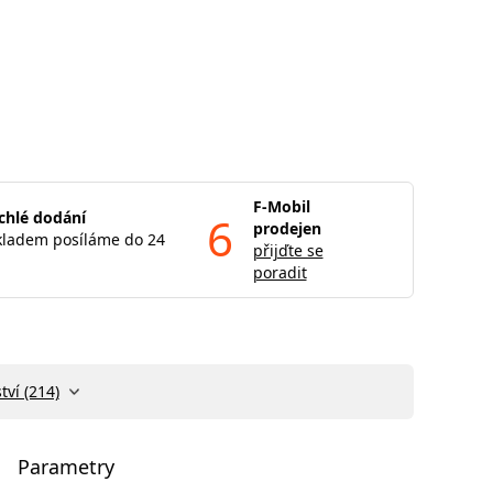
F-Mobil
chlé dodání
6
prodejen
kladem posíláme do 24
přijďte se
poradit
tví (214)
Parametry