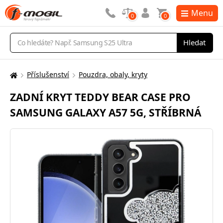
Menu
0
0
Vyhledávání
Hledat
Příslušenství
Pouzdra, obaly, kryty
Zde
se
ZADNÍ KRYT TEDDY BEAR CASE PRO
nacházíte:
SAMSUNG GALAXY A57 5G, STŘÍBRNÁ