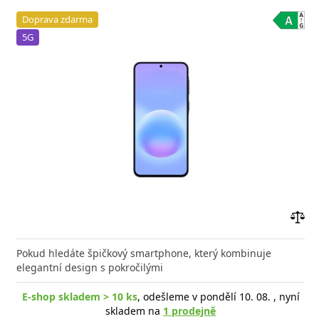
Doprava zdarma
5G
Přid
do
Pokud hledáte špičkový smartphone, který kombinuje
poro
elegantní design s pokročilými
E-shop skladem > 10 ks
, odešleme v pondělí 10. 08. , nyní
skladem na
1 prodejně