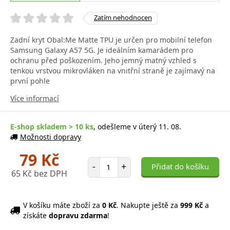
Zatím nehodnocen
Zadní kryt Obal:Me Matte TPU je určen pro mobilní telefon
Samsung Galaxy A57 5G. Je ideálním kamarádem pro
ochranu před poškozením. Jeho jemný matný vzhled s
tenkou vrstvou mikrovláken na vnitřní straně je zajímavý na
první pohle
Více informací
E-shop skladem > 10 ks
, odešleme v úterý 11. 08.
Možnosti dopravy
79 Kč
Počet položek
-
+
Přidat do košíku
65 Kč bez DPH
V košíku máte zboží za
0 Kč
. Nakupte ještě za
999 Kč
a
získáte
dopravu zdarma
!