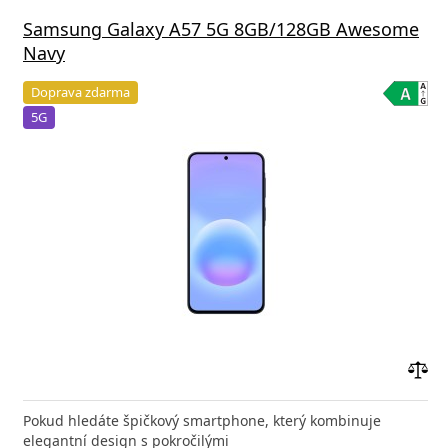
Samsung Galaxy A57 5G 8GB/128GB Awesome
Navy
Doprava zdarma
5G
Přid
do
Pokud hledáte špičkový smartphone, který kombinuje
poro
elegantní design s pokročilými