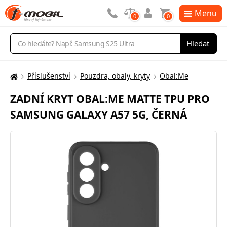
Menu
0
0
Vyhledávání
Hledat
Příslušenství
Pouzdra, obaly, kryty
Obal:Me
Zde
se
ZADNÍ KRYT OBAL:ME MATTE TPU PRO
nacházíte:
SAMSUNG GALAXY A57 5G, ČERNÁ