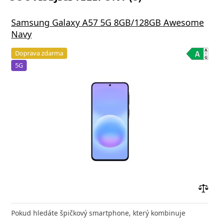
Samsung Galaxy A57 5G 8GB/128GB Awesome
Navy
Doprava zdarma
5G
Přid
do
Pokud hledáte špičkový smartphone, který kombinuje
poro