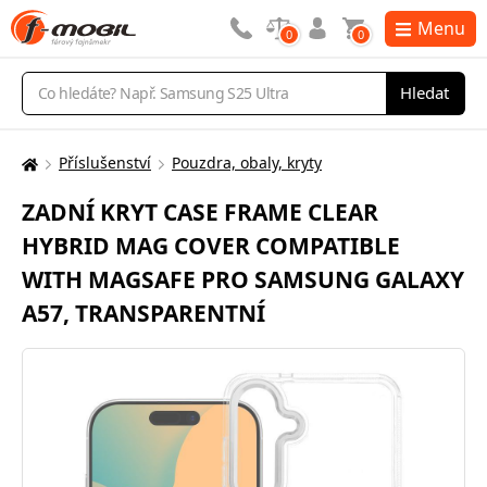
Menu
0
0
Vyhledávání
Hledat
Příslušenství
Pouzdra, obaly, kryty
Zde
se
ZADNÍ KRYT CASE FRAME CLEAR
nacházíte:
HYBRID MAG COVER COMPATIBLE
WITH MAGSAFE PRO SAMSUNG GALAXY
A57, TRANSPARENTNÍ