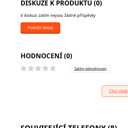
DISKUZE K PRODUKTU (0)
V diskuzi zatím nejsou žádné příspěvky
Položit dotaz
HODNOCENÍ (0)
Zatím nehodnocen
Chci vlož