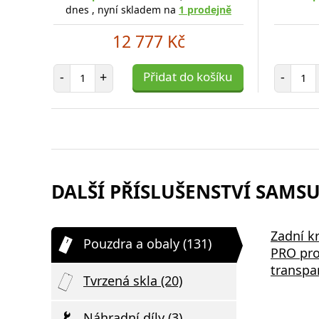
dnes , nyní skladem na
1 prodejně
12 777 Kč
Počet položek
Poč
-
+
Přidat do košíku
-
DALŠÍ PŘÍSLUŠENSTVÍ SAMSU
Zadní k
Pouzdra a obaly (131)
PRO pro
transpa
Tvrzená skla (20)
Náhradní díly (3)