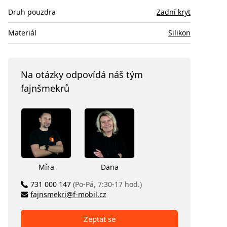
Druh pouzdra
Zadní kryt
Materiál
Silikon
Na otázky odpovídá náš tým
fajnšmekrů
Míra
Dana
731 000 147
(Po-Pá, 7:30-17 hod.)
fajnsmekri@f-mobil.cz
Zeptat se