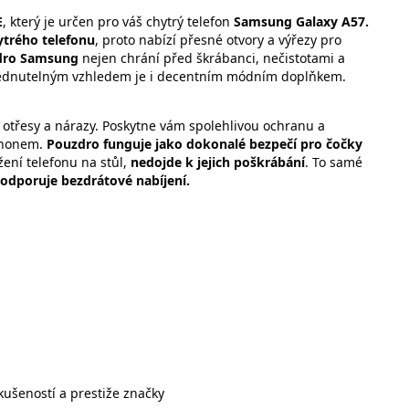
E
, který je určen pro váš chytrý telefon
Samsung Galaxy A57.
ytrého telefonu
, proto nabízí přesné otvory a výřezy pro
dro
Samsung
nejen chrání před škrábanci, nečistotami a
édnutelným vzhledem je i decentním módním doplňkem.
 otřesy a nárazy. Poskytne vám spolehlivou ochranu a
tphonem.
Pouzdro funguje jako dokonalé bezpečí pro čočky
žení telefonu na stůl,
nedojde k jejich poškrábání
. To samé
Podporuje bezdrátové nabíjení.
 zkušeností a prestiže značky