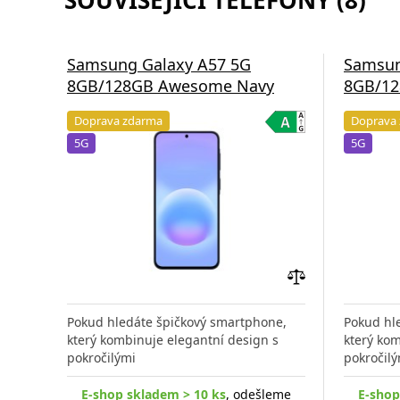
SOUVISEJÍCÍ TELEFONY (8)
Samsung Galaxy A57 5G
Samsun
8GB/128GB Awesome Navy
8GB/12
Doprava zdarma
Doprava
5G
5G
Přidat
do
Pokud hledáte špičkový smartphone,
Pokud hl
porovnání
který kombinuje elegantní design s
který kom
pokročilými
pokročilý
E-shop skladem > 10 ks
, odešleme
E-shop