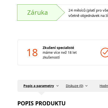
24 měsíců (platí pro vš
Záruka
včetně objednávek na I
18
Zkušení specialisté
máme více než 18 let
zkušeností
Popis a parametry
Diskuze (0)
Hodn
POPIS PRODUKTU