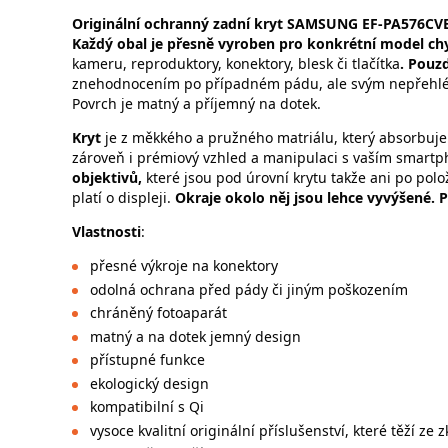
Originální ochranný zadní kryt SAMSUNG EF-PA576CV
Každý obal je přesně vyroben pro konkrétní model ch
kameru, reproduktory, konektory, blesk či tlačítka
. Pouz
znehodnocením po případném pádu, ale svým nepřehl
Povrch je matný a příjemný na dotek.
Kryt
je z měkkého a pružného matriálu, který absorbuje
zároveň i prémiový vzhled a manipulaci s vaším smar
objektivů,
které jsou pod úrovní krytu takže ani po polo
platí o displeji.
Okraje okolo něj jsou lehce vyvýšené. 
Vlastnosti
:
přesné výkroje na konektory
odolná ochrana před pády či jiným poškozením
chráněný fotoaparát
matný a na dotek jemný design
přístupné funkce
ekologický design
kompatibilní s Qi
vysoce kvalitní originální příslušenství, které těží ze