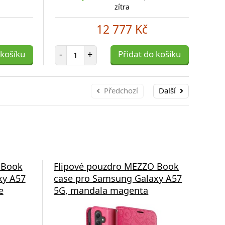
zítra
12 777 Kč
Počet položek
 košíku
-
+
Přidat do košíku
-
Předchozí
Další
 Book
Flipové pouzdro MEZZO Book
Fli
xy A57
case pro Samsung Galaxy A57
cas
e
5G, mandala magenta
5G,