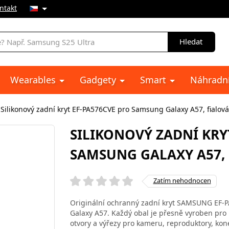
ntakt
Hledat
Wearables
Gadgety
Smart
Náhradní
Silikonový zadní kryt EF-PA576CVE pro Samsung Galaxy A57, fialová
SILIKONOVÝ ZADNÍ KRY
SAMSUNG GALAXY A57,
Zatím nehodnocen
Originální ochranný zadní kryt SAMSUNG EF-PA
Galaxy A57. Každý obal je přesně vyroben pro 
otvory a výřezy pro kameru, reproduktory, kone