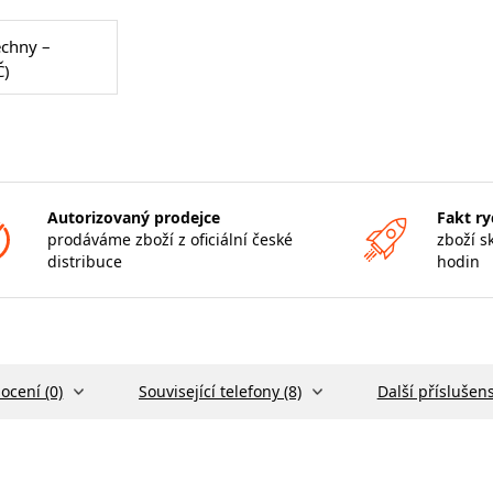
echny –
Č)
Autorizovaný prodejce
Fakt ry
prodáváme zboží z oficiální české
zboží s
distribuce
hodin
ocení (0)
Související telefony (8)
Další příslušens