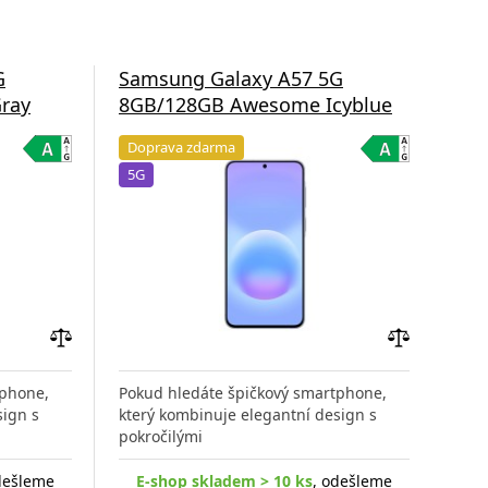
G
Samsung Galaxy A57 5G
Sa
ray
8GB/128GB Awesome Icyblue
8G
Doprava zdarma
Do
5G
5G
Přidat
Přidat
do
do
tphone,
Pokud hledáte špičkový smartphone,
Poku
porovnání
porovnání
sign s
který kombinuje elegantní design s
kter
pokročilými
pokr
dešleme
E-shop skladem > 10 ks
, odešleme
E