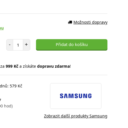
Možnosti dopravy
ou
Počet položek
-
+
Přidat do košíku
 za
999 Kč
a získáte
dopravu zdarma
!
 dnů: 579 Kč
7
00 hod)
Zobrazit další produkty Samsung