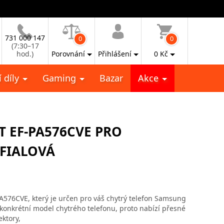
731 000 147
0
0
(7:30–17
hod.)
Porovnání
Přihlášení
0
Kč
 díly
Gaming
Bazar
Akce
T EF-PA576CVE PRO
 FIALOVÁ
576CVE, který je určen pro váš chytrý telefon Samsung
konkrétní model chytrého telefonu, proto nabízí přesné
ktory,