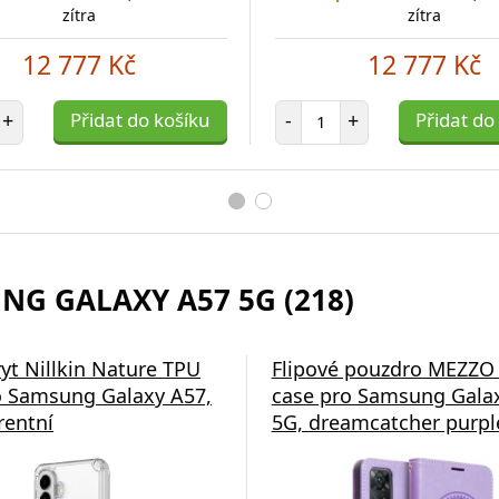
zítra
zítra
12 777 Kč
12 777 Kč
et položek
Počet položek
+
Přidat do košíku
-
+
Přidat do
NG GALAXY A57 5G (218)
ryt Nillkin Nature TPU
Flipové pouzdro MEZZO
 Samsung Galaxy A57,
case pro Samsung Gala
rentní
5G, dreamcatcher purpl