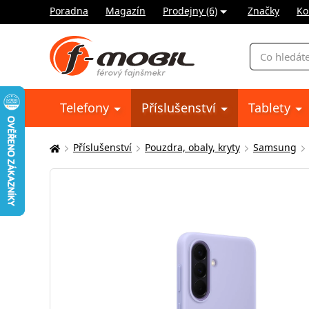
Poradna
Magazín
Prodejny (6)
Značky
Ko
Vyhledávání
Telefony
Příslušenství
Tablety
Příslušenství
Pouzdra, obaly, kryty
Samsung
Zde
se
nacházíte: