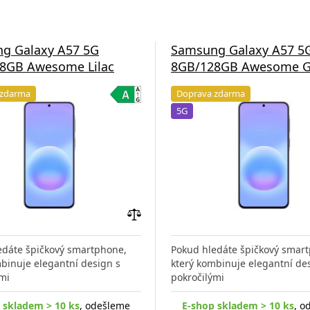
g Galaxy A57 5G
Samsung Galaxy A57 5
8GB Awesome Lilac
8GB/128GB Awesome G
 zdarma
Doprava zdarma
5G
Přidat
do
edáte špičkový smartphone,
Pokud hledáte špičkový smar
porovnání
binuje elegantní design s
který kombinuje elegantní de
mi
pokročilými
 skladem > 10 ks
, odešleme
E-shop skladem > 10 ks
, o