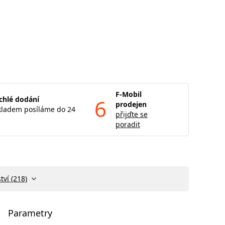
F-Mobil
chlé dodání
6
prodejen
kladem posíláme do 24
přijďte se
poradit
tví (218)
Parametry