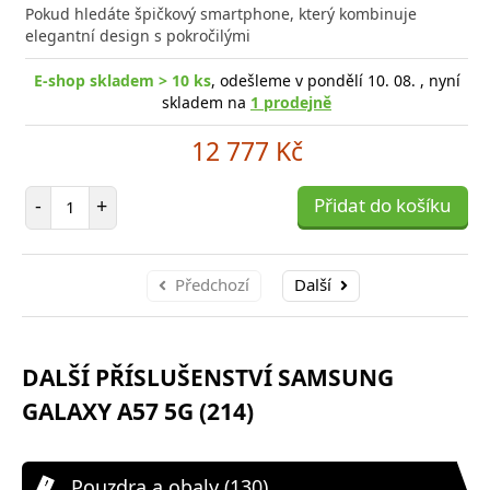
do
Pokud hledáte špičkový smartphone, který kombinuje
poro
elegantní design s pokročilými
E-shop skladem > 10 ks
, odešleme v pondělí 10. 08. , nyní
skladem na
1 prodejně
12 777 Kč
Počet položek
-
+
Přidat do košíku
Předchozí
Další
DALŠÍ PŘÍSLUŠENSTVÍ SAMSUNG
GALAXY A57 5G (214)
Pouzdra a obaly (130)