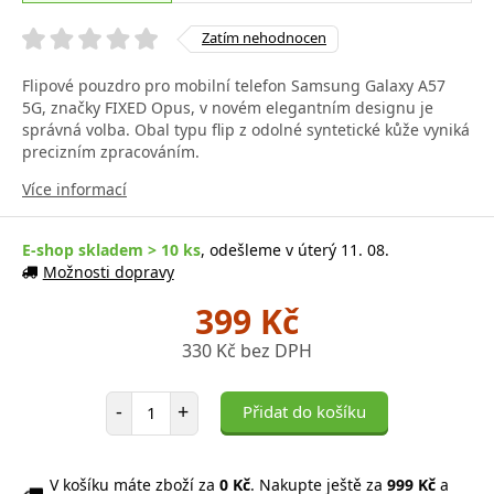
Zatím nehodnocen
Flipové pouzdro pro mobilní telefon Samsung Galaxy A57
5G, značky FIXED Opus, v novém elegantním designu je
správná volba. Obal typu flip z odolné syntetické kůže vyniká
precizním zpracováním.
Více informací
E-shop skladem > 10 ks
, odešleme v úterý 11. 08.
Možnosti dopravy
399 Kč
330 Kč bez DPH
Počet položek
-
+
Přidat do košíku
V košíku máte zboží za
0 Kč
. Nakupte ještě za
999 Kč
a