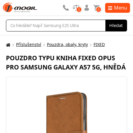
Menu
0
0
Vyhledávání
Hledat
Příslušenství
Pouzdra, obaly, kryty
FIXED
Zde
se
POUZDRO TYPU KNIHA FIXED OPUS
nacházíte:
PRO SAMSUNG GALAXY A57 5G, HNĚDÁ