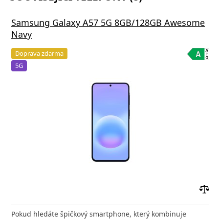
Samsung Galaxy A57 5G 8GB/128GB Awesome
Navy
Doprava zdarma
5G
Přid
do
Pokud hledáte špičkový smartphone, který kombinuje
poro