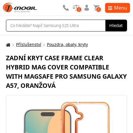
Menu
0
0
Vyhledávání
Hledat
Příslušenství
Pouzdra, obaly, kryty
Zde
se
ZADNÍ KRYT CASE FRAME CLEAR
nacházíte:
HYBRID MAG COVER COMPATIBLE
WITH MAGSAFE PRO SAMSUNG GALAXY
A57, ORANŽOVÁ