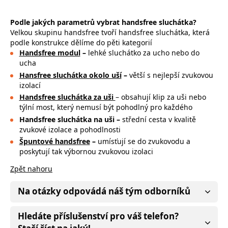
Podle jakých parametrů vybrat handsfree sluchátka?
Velkou skupinu handsfree tvoří handsfree sluchátka, která
podle konstrukce dělíme do pěti kategorií
Handsfree modul
–
lehké sluchátko za ucho nebo do
ucha
Hansfree sluchátka okolo uší
–
větší s nejlepší zvukovou
izolací
Handsfree sluchátka za uši
– obsahují
klip za uši nebo
týlní most, který nemusí být pohodlný pro každého
Handsfree sluchátka na uši –
střední cesta v kvalitě
zvukové izolace a pohodlnosti
Špuntové handsfree
–
umísťují se do zvukovodu a
poskytují tak výbornou zvukovou izolaci
Zpět nahoru
Na otázky odpovádá náš tým odborníků
Hledáte příslušenství pro váš telefon?