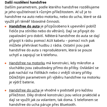
Další rozdělení handsfree
Dalším parametrem, podle kterého handsfree rozdělujeme
je jeho využitelnost k různým příležitostem. Ať už je to
handsfree na auto nebo motorku, nebo do ucha, které se dá
využít při téměř libovolné činnosti.
Handsfree do auta
je přizpůsobeno k upevnění poblíž
řidiče (na stínítko nebo do větrání). Dají se připojit do
zapalování pro dobití. Některá handsfree do auta se dají
připojit k rádiu pomocí AUX kabelu – pomocí nich pak
můžete přehrávat hudbu z rádia. Ostatní jsou pak
handsfree do auta s reproduktorem, která se pouze
uchytí a zapojují se k telefonu.
Handsfree na motorku
má konstrukci, kdy mikrofon a
sluchátko jsou zabudovány přímo do přilby. Ovládání se
pak nachází na řídítkách nebo z vnější strany přilby.
Důležitým parametrem při výběru handsfree na motorku
je výdrž baterie.
Handsfree do ucha
je vhodné v podstatě pro každou
příležitost. Díky drobné konstrukci jsou velice praktické a
dají se využít jak za volantem, tak doma. S telefonem se
handsfree do ucha páruje přes Bluetooth.