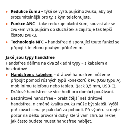
Redukce šumu
– týká se vystupujícího zvuku, aby byl
srozumitelnější pro ty, s kým telefonujete.
Funkce ANC –
také redukuje okolní šum, souvisí ale se
zvukem vstupujícím do sluchátek a zajišťuje tak lepší
čistotu zvuku.
Technologie NFC –
handsfree disponující touto funkcí se
připojí k telefonu pouhým přiložením.
Jaké jsou typy handsfree
Handsfree dělíme na dva základní typy – s kabelem a
bezdrátové.
Handsfree s kabelem
–
drátové handsfree můžeme
připojit pomocí různých typů konektorů k PC (USB typu A),
mobilnímu telefonu nebo tabletu (Jack 3,5 mm, USB-C).
Drátové handsfree se více hodí pro domácí používání.
Bezdrátové handsfree
– praktičtější než drátové
handsfree, nicméně kvalita zvuku může být slabší. Vyšší
pořizovací cena je pak daň za pohodlí. Při výběru si dejte
pozor na délku provozní doby, která vám zhruba řekne,
jak často budete muset handsfree nabíjet.