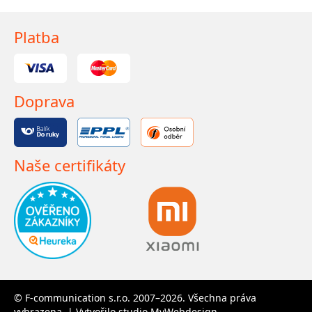
Platba
Doprava
Naše certifikáty
© F-communication s.r.o. 2007–2026. Všechna práva
vyhrazena. | Vytvořilo studio
MyWebdesign