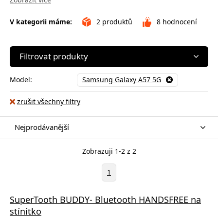
V kategorii máme:
2
produktů
8
hodnocení
Filtrovat produkty
Model:
Samsung Galaxy A57 5G
zrušit všechny filtry
Nejprodávanější
Zobrazuji 1-2 z 2
1
SuperTooth BUDDY- Bluetooth HANDSFREE na
stínítko