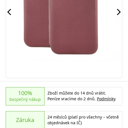
100%
Zboží můžete do 14 dnů vrátit.
Peníze vracíme do 2 dnů.
Podmínky
.
bezpečný nákup
24 měsíců (platí pro všechny – včetně
Záruka
objednávek na IČ)