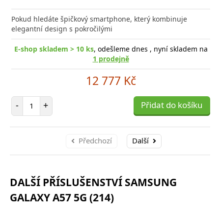
Přid
do
Pokud hledáte špičkový smartphone, který kombinuje
poro
elegantní design s pokročilými
E-shop skladem > 10 ks
, odešleme dnes , nyní skladem na
1 prodejně
12 777 Kč
Počet položek
-
+
Přidat do košíku
Předchozí
Další
DALŠÍ PŘÍSLUŠENSTVÍ SAMSUNG
GALAXY A57 5G (214)