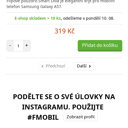
Flipové pouzdro Smart Diva je elegantní kryt pro mobilní
telefon Samsung Galaxy A57.
E-shop skladem > 10 ks
, odešleme v pondělí 10. 08.
319 Kč
Počet položek
-
+
Přidat do košíku
Předchozí
Další
PODĚLTE SE O SVÉ ÚLOVKY NA
INSTAGRAMU. POUŽIJTE
#FMOBIL
Zobrazit profil