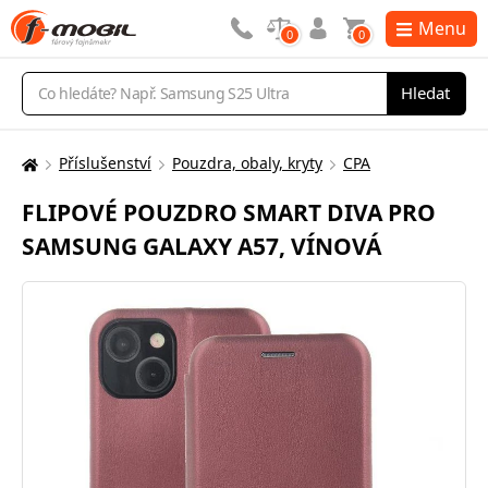
Menu
0
0
Vyhledávání
Hledat
Příslušenství
Pouzdra, obaly, kryty
CPA
Zde
se
FLIPOVÉ POUZDRO SMART DIVA PRO
nacházíte:
SAMSUNG GALAXY A57, VÍNOVÁ