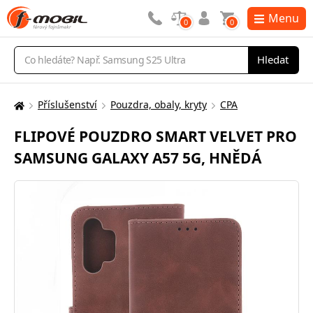
Menu
0
0
Vyhledávání
Hledat
Příslušenství
Pouzdra, obaly, kryty
CPA
Zde
se
FLIPOVÉ POUZDRO SMART VELVET PRO
nacházíte:
SAMSUNG GALAXY A57 5G, HNĚDÁ