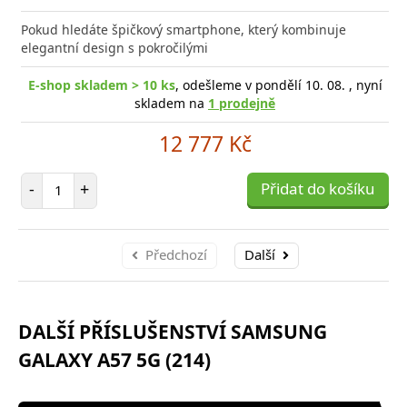
Přid
do
Pokud hledáte špičkový smartphone, který kombinuje
poro
elegantní design s pokročilými
E-shop skladem > 10 ks
, odešleme v pondělí 10. 08. , nyní
skladem na
1 prodejně
12 777 Kč
Počet položek
-
+
Přidat do košíku
Předchozí
Další
DALŠÍ PŘÍSLUŠENSTVÍ SAMSUNG
GALAXY A57 5G (214)